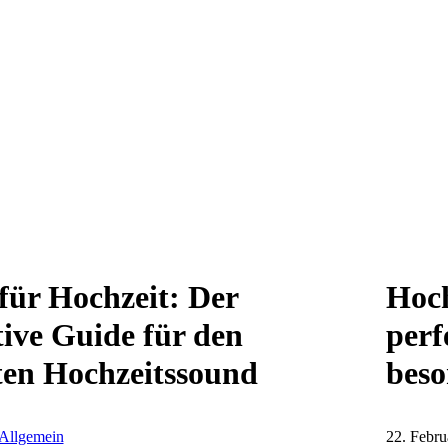
für Hochzeit: Der
Hoc
tive Guide für den
perf
ten Hochzeitssound
beso
Allgemein
22. Febru