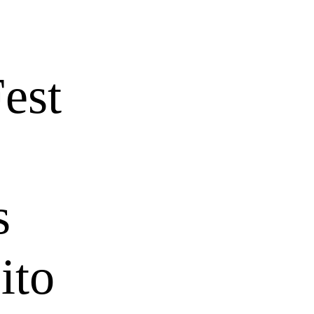
est
s
ito