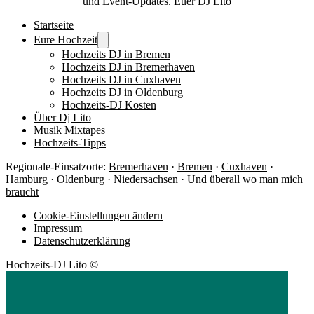
und Event-Updates. Euer DJ Lito
Startseite
Eure Hochzeit
Hochzeits DJ in Bremen
Hochzeits DJ in Bremerhaven
Hochzeits DJ in Cuxhaven
Hochzeits DJ in Oldenburg
Hochzeits-DJ Kosten
Über Dj Lito
Musik Mixtapes
Hochzeits-Tipps
Regionale-Einsatzorte:
Bremerhaven
·
Bremen
·
Cuxhaven
·
Hamburg ·
Oldenburg
· Niedersachsen ·
Und überall wo man mich
braucht
Cookie-Einstellungen ändern
Impressum
Datenschutzerklärung
Hochzeits-DJ Lito ©