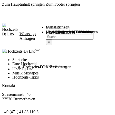
Zum Hauptinhalt springen
Zum Footer springen
Startseite
Eure Hochzeit
Über Mich
Music / Mixtapes
Hochzeitstipps
Hochzeit in Bremen
Hochzeit in Bremerhaven
Hochzeit in Cuxhaven
Hochzeit in Oldenburg
Hochzeits-DJ Kosten
Whatsapp
Suchen
Seite durchsuchen
Anfragen
×
Startseite
Eure Hochzeit
Hochzeits DJ in Bremen
Hochzeits DJ in Bremerhaven
Hochzeits DJ in Cuxhaven
Hochzeits DJ in Oldenburg
Hochzeits-DJ Kosten
Über Dj Lito
Musik Mixtapes
Hochzeits-Tipps
Kontakt
Stresemannstr. 46
27570 Bremerhaven
+49 (471) 41 83 110 3