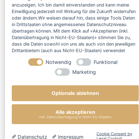
anzuzeigen. Ich bin damit einverstanden und kann meine
Einwilligung jederzeit mit Wirkung für die Zukunft widerrufen
oder ändern.Wir weisen darauf hin, dass einige Tools Daten
in Drittstaaten ohne angemessenes Datenschutzniveau
übertragen können. Mit dem Klick auf «Akzeptieren (inkl.
Datenübertragung in Nicht-EU-Staaten)» stimmen Sie zu,
dass die Daten sowohl von uns als auch von den jeweiligen
Drittanbietern (auch aus Nicht-EU-Staaten) verwendet
werden dürfen. Sie können Ihre Cookie-Einstellungen
Notwendig
Funktional
selbstverständlich jederzeit ändern.
Marketing
Optionale ablehnen
Alle akzeptieren
inkl. Datenübertragung in Nicht-EU-Staaten
Cookie Consent by
Datenschutz
Impressum
Legal Cockpit