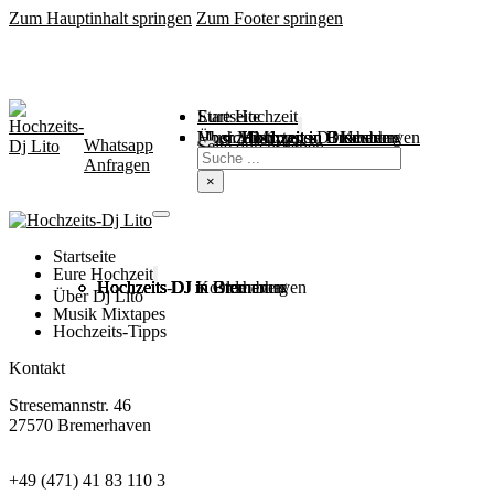
Zum Hauptinhalt springen
Zum Footer springen
Startseite
Eure Hochzeit
Über Mich
Music / Mixtapes
Hochzeitstipps
Hochzeit in Bremen
Hochzeit in Bremerhaven
Hochzeit in Cuxhaven
Hochzeit in Oldenburg
Hochzeits-DJ Kosten
Whatsapp
Suchen
Seite durchsuchen
Anfragen
×
Startseite
Eure Hochzeit
Hochzeits DJ in Bremen
Hochzeits DJ in Bremerhaven
Hochzeits DJ in Cuxhaven
Hochzeits DJ in Oldenburg
Hochzeits-DJ Kosten
Über Dj Lito
Musik Mixtapes
Hochzeits-Tipps
Kontakt
Stresemannstr. 46
27570 Bremerhaven
+49 (471) 41 83 110 3