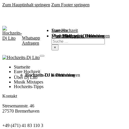
Zum Hauptinhalt springen
Zum Footer springen
Startseite
Eure Hochzeit
Über Mich
Music / Mixtapes
Hochzeitstipps
Hochzeit in Bremen
Hochzeit in Bremerhaven
Hochzeit in Cuxhaven
Hochzeit in Oldenburg
Hochzeits-DJ Kosten
Whatsapp
Suchen
Seite durchsuchen
Anfragen
×
Startseite
Eure Hochzeit
Hochzeits DJ in Bremen
Hochzeits DJ in Bremerhaven
Hochzeits DJ in Cuxhaven
Hochzeits DJ in Oldenburg
Hochzeits-DJ Kosten
Über Dj Lito
Musik Mixtapes
Hochzeits-Tipps
Kontakt
Stresemannstr. 46
27570 Bremerhaven
+49 (471) 41 83 110 3