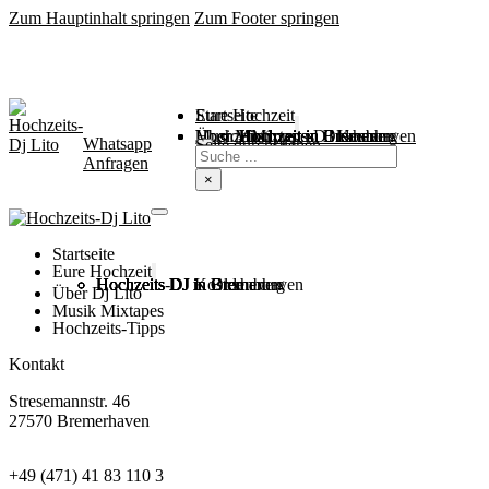
Zum Hauptinhalt springen
Zum Footer springen
Startseite
Eure Hochzeit
Über Mich
Music / Mixtapes
Hochzeitstipps
Hochzeit in Bremen
Hochzeit in Bremerhaven
Hochzeit in Cuxhaven
Hochzeit in Oldenburg
Hochzeits-DJ Kosten
Whatsapp
Suchen
Seite durchsuchen
Anfragen
×
Startseite
Eure Hochzeit
Hochzeits DJ in Bremen
Hochzeits DJ in Bremerhaven
Hochzeits DJ in Cuxhaven
Hochzeits DJ in Oldenburg
Hochzeits-DJ Kosten
Über Dj Lito
Musik Mixtapes
Hochzeits-Tipps
Kontakt
Stresemannstr. 46
27570 Bremerhaven
+49 (471) 41 83 110 3