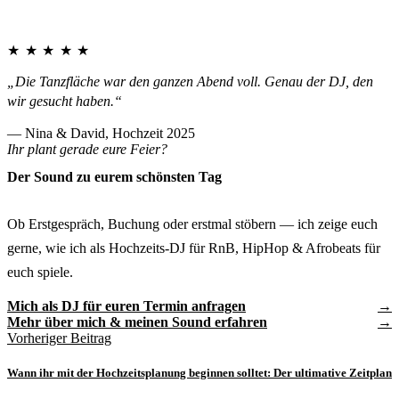
★★★★★
„Die Tanzfläche war den ganzen Abend voll. Genau der DJ, den
wir gesucht haben.“
— Nina & David, Hochzeit 2025
Ihr plant gerade eure Feier?
Der Sound zu eurem schönsten Tag
Ob Erstgespräch, Buchung oder erstmal stöbern — ich zeige euch
gerne, wie ich als Hochzeits-DJ für RnB, HipHop & Afrobeats für
euch spiele.
Mich als DJ für euren Termin anfragen
Mehr über mich & meinen Sound erfahren
Vorheriger Beitrag
Wann ihr mit der Hochzeitsplanung beginnen solltet: Der ultimative Zeitplan