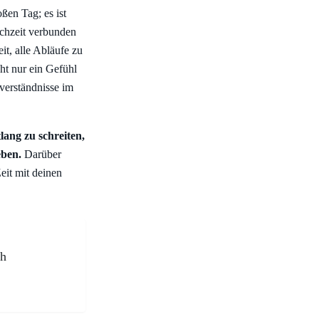
ßen Tag; es ist
ochzeit verbunden
t, alle Abläufe zu
cht nur ein Gefühl
sverständnisse im
lang zu schreiten,
eben.
Darüber
eit mit deinen
ch