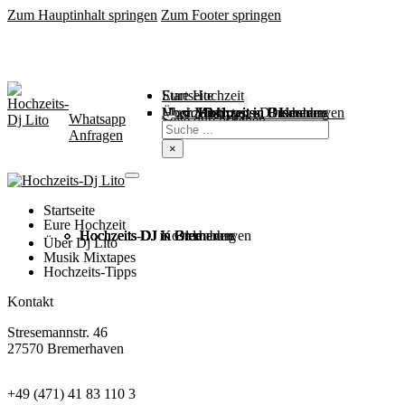
Zum Hauptinhalt springen
Zum Footer springen
Startseite
Eure Hochzeit
Über Mich
Music / Mixtapes
Hochzeitstipps
Hochzeit in Bremen
Hochzeit in Bremerhaven
Hochzeit in Cuxhaven
Hochzeit in Oldenburg
Hochzeits-DJ Kosten
Whatsapp
Suchen
Seite durchsuchen
Anfragen
×
Startseite
Eure Hochzeit
Hochzeits DJ in Bremen
Hochzeits DJ in Bremerhaven
Hochzeits DJ in Cuxhaven
Hochzeits DJ in Oldenburg
Hochzeits-DJ Kosten
Über Dj Lito
Musik Mixtapes
Hochzeits-Tipps
Kontakt
Stresemannstr. 46
27570 Bremerhaven
+49 (471) 41 83 110 3