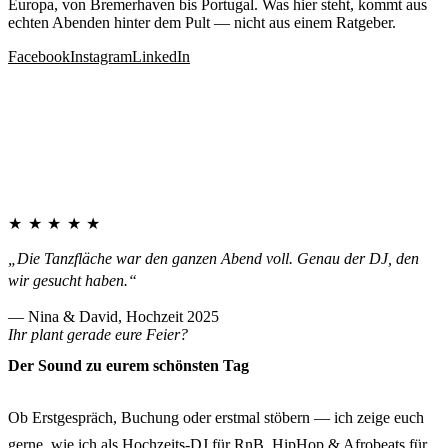
Europa, von Bremerhaven bis Portugal. Was hier steht, kommt aus
echten Abenden hinter dem Pult — nicht aus einem Ratgeber.
Facebook
Instagram
LinkedIn
★★★★★
„Die Tanzfläche war den ganzen Abend voll. Genau der DJ, den
wir gesucht haben.“
— Nina & David, Hochzeit 2025
Ihr plant gerade eure Feier?
Der Sound zu eurem schönsten Tag
Ob Erstgespräch, Buchung oder erstmal stöbern — ich zeige euch
gerne, wie ich als Hochzeits-DJ für RnB, HipHop & Afrobeats für