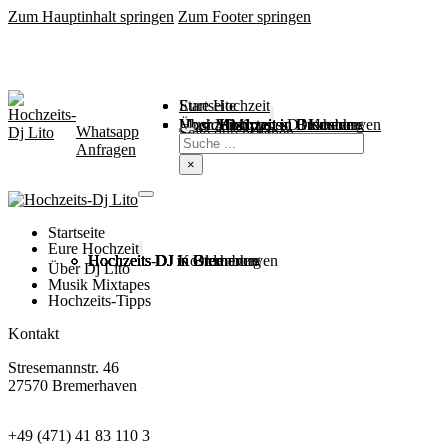
Zum Hauptinhalt springen
Zum Footer springen
Startseite
Eure Hochzeit
Über Mich
Music / Mixtapes
Hochzeitstipps
Hochzeit in Bremen
Hochzeit in Bremerhaven
Hochzeit in Cuxhaven
Hochzeit in Oldenburg
Hochzeits-DJ Kosten
Whatsapp
Suchen
Seite durchsuchen
Anfragen
×
Startseite
Eure Hochzeit
Hochzeits DJ in Bremen
Hochzeits DJ in Bremerhaven
Hochzeits DJ in Cuxhaven
Hochzeits DJ in Oldenburg
Hochzeits-DJ Kosten
Über Dj Lito
Musik Mixtapes
Hochzeits-Tipps
Kontakt
Stresemannstr. 46
27570 Bremerhaven
+49 (471) 41 83 110 3