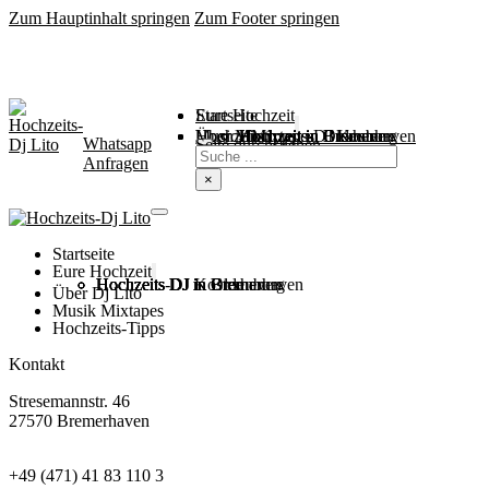
Zum Hauptinhalt springen
Zum Footer springen
Startseite
Eure Hochzeit
Über Mich
Music / Mixtapes
Hochzeitstipps
Hochzeit in Bremen
Hochzeit in Bremerhaven
Hochzeit in Cuxhaven
Hochzeit in Oldenburg
Hochzeits-DJ Kosten
Whatsapp
Suchen
Seite durchsuchen
Anfragen
×
Startseite
Eure Hochzeit
Hochzeits DJ in Bremen
Hochzeits DJ in Bremerhaven
Hochzeits DJ in Cuxhaven
Hochzeits DJ in Oldenburg
Hochzeits-DJ Kosten
Über Dj Lito
Musik Mixtapes
Hochzeits-Tipps
Kontakt
Stresemannstr. 46
27570 Bremerhaven
+49 (471) 41 83 110 3