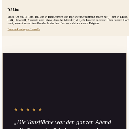
DJ Lito
Moin, ich bin DJ Lito. Ich lebe in Bremerhaven und lege seit über fünfzehn Jahren auf — erst in Clubs
RnB, Dancehall, Afrobeats und Latino, dazu die Klassiker, die jede Generation kennt. Über hundert Hoc
steht, kommt aus echten Abenden hinter dem Pult — nicht aus einem Ratgeber.
Facebook
Instagram
LinkedIn
★★★★★
„Die Tanzfläche war den ganzen Abend