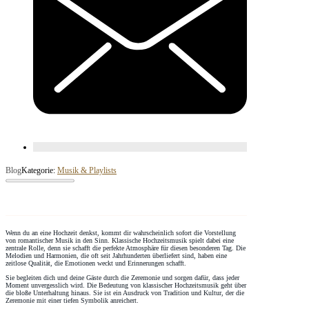
Blog
Kategorie:
Musik & Playlists
Wenn du an eine Hochzeit denkst, kommt dir wahrscheinlich sofort die Vorstellung
von romantischer Musik in den Sinn. Klassische Hochzeitsmusik spielt dabei eine
zentrale Rolle, denn sie schafft die perfekte Atmosphäre für diesen besonderen Tag. Die
Melodien und Harmonien, die oft seit Jahrhunderten überliefert sind, haben eine
zeitlose Qualität, die Emotionen weckt und Erinnerungen schafft.
Sie begleiten dich und deine Gäste durch die Zeremonie und sorgen dafür, dass jeder
Moment unvergesslich wird. Die Bedeutung von klassischer Hochzeitsmusik geht über
die bloße Unterhaltung hinaus. Sie ist ein Ausdruck von Tradition und Kultur, der die
Zeremonie mit einer tiefen Symbolik anreichert.