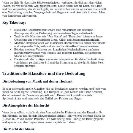
Wenn du dich für klassische Stücke entscheidest, verbindest du dich mit den vielen
Paaren, die vor dir diesen Weg gegangen sind. Diese Musik hat die Kraft, die Liebe
und das Versprechen, das ihr euch gebt, zu unterstreichen und zu verstärken. Sie schafft
eine Verbindung zwischen Vergangenheit und Gegenwart und lässt dich in einem Meer
von Emotionen schwimmen.
Key Takeaways
Klassische Hochzeitsmusik schafft eine romantische und feierliche
Atmosphäre, die die Bedeutung des besonderen Tages unterstreicht.
Traditionelle Klassiker wie “Ave Maria” und “Brautchor” haben eine lange
Geschichte und symbolisieren Liebe, Glück und Zusammengehörigkeit.
Moderne Interpretationen von klassischer Hochzeitsmusik bieten eine frische
und zeitgemäße Note, während sie den traditionellen Charme bewahren.
Beliebte moderne Varianten von klassischen Hochzeitsliedern umfassen
Instrumentalversionen von Pophits und moderne Künstler, die klassische
Stücke neu interpretieren.
Die Auswahl der richtigen modernen Interpretation für deine Hochzeit hängt
von deinem persönlichen Stil und der Stimmung ab, die du für deine Feier
schaffen möchtest.
Traditionelle Klassiker und ihre Bedeutung
Die Bedeutung von Musik auf deiner Hochzeit
Es gibt viele traditionelle Klassiker, die auf Hochzeiten gespielt werden, und jeder von
ihnen hat seine eigene Bedeutung. Ein Beispiel ist „Ave Maria“ von Franz Schubert,
das oft während der Zeremonie gespielt wird. Dieses Stück strahlt eine tiefe
Spiritualität aus und vermittelt das Gefühl von Frieden und Segen.
Die Atmosphäre der Ehrfurcht
Wenn du es wählst, schaffst du eine Atmosphäre der Ehrfurcht und des Respekts für
den Moment, in dem du dein Eheversprechen ablegst. Ein weiteres beliebtes Stück ist
„Canon in D“ von Johann Pachelbel. Es wird häufig beim Einzug der Braut gespielt
und symbolisiert den Beginn eines neuen Kapitels im Leben.
Die Macht der Musik