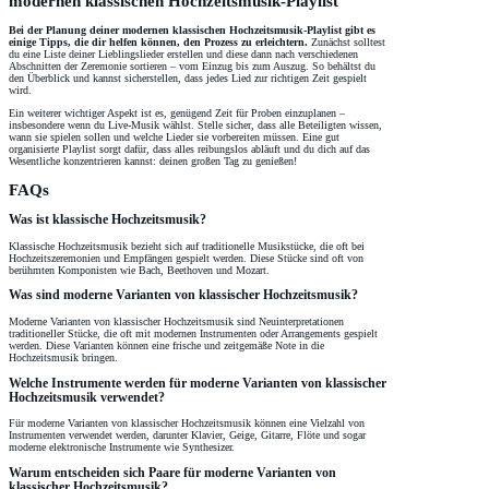
modernen klassischen Hochzeitsmusik-Playlist
Bei der Planung deiner modernen klassischen Hochzeitsmusik-Playlist gibt es
einige Tipps, die dir helfen können, den Prozess zu erleichtern.
Zunächst solltest
du eine Liste deiner Lieblingslieder erstellen und diese dann nach verschiedenen
Abschnitten der Zeremonie sortieren – vom Einzug bis zum Auszug. So behältst du
den Überblick und kannst sicherstellen, dass jedes Lied zur richtigen Zeit gespielt
wird.
Ein weiterer wichtiger Aspekt ist es, genügend Zeit für Proben einzuplanen –
insbesondere wenn du Live-Musik wählst. Stelle sicher, dass alle Beteiligten wissen,
wann sie spielen sollen und welche Lieder sie vorbereiten müssen. Eine gut
organisierte Playlist sorgt dafür, dass alles reibungslos abläuft und du dich auf das
Wesentliche konzentrieren kannst: deinen großen Tag zu genießen!
FAQs
Was ist klassische Hochzeitsmusik?
Klassische Hochzeitsmusik bezieht sich auf traditionelle Musikstücke, die oft bei
Hochzeitszeremonien und Empfängen gespielt werden. Diese Stücke sind oft von
berühmten Komponisten wie Bach, Beethoven und Mozart.
Was sind moderne Varianten von klassischer Hochzeitsmusik?
Moderne Varianten von klassischer Hochzeitsmusik sind Neuinterpretationen
traditioneller Stücke, die oft mit modernen Instrumenten oder Arrangements gespielt
werden. Diese Varianten können eine frische und zeitgemäße Note in die
Hochzeitsmusik bringen.
Welche Instrumente werden für moderne Varianten von klassischer
Hochzeitsmusik verwendet?
Für moderne Varianten von klassischer Hochzeitsmusik können eine Vielzahl von
Instrumenten verwendet werden, darunter Klavier, Geige, Gitarre, Flöte und sogar
moderne elektronische Instrumente wie Synthesizer.
Warum entscheiden sich Paare für moderne Varianten von
klassischer Hochzeitsmusik?