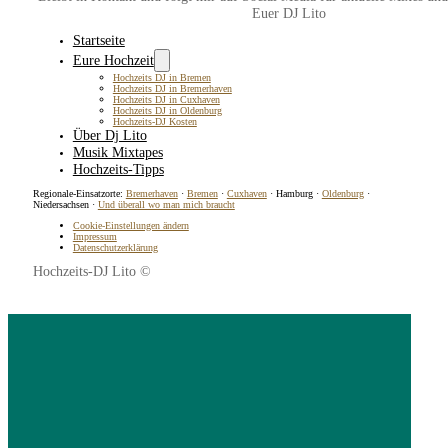
Euer DJ Lito
Startseite
Eure Hochzeit
Hochzeits DJ in Bremen
Hochzeits DJ in Bremerhaven
Hochzeits DJ in Cuxhaven
Hochzeits DJ in Oldenburg
Hochzeits-DJ Kosten
Über Dj Lito
Musik Mixtapes
Hochzeits-Tipps
Regionale-Einsatzorte:
Bremerhaven
·
Bremen
·
Cuxhaven
· Hamburg ·
Oldenburg
·
Niedersachsen ·
Und überall wo man mich braucht
Cookie-Einstellungen ändern
Impressum
Datenschutzerklärung
Hochzeits-DJ Lito ©