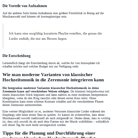
Die Vorteile von Aufnahmen
Auf der anderen Seite bieten Aufnahmen eine größere Flexibilität in Bezug auf die
Musikauswahl und können oft kostengünstiger sein.
Ich kann eine sorgfältig kuratierte Playlist erstellen, die genau die
Lieder enthält, die mir am Herzen liegen.
Die Entscheidung
Letztendlich hängt die Entscheidung davon ab, welche Art von Atmosphäre ich
schaffen möchte und welches Budget mir zur Verfügung steht.
Wie man moderne Varianten von klassischer
Hochzeitsmusik in die Zeremonie integrieren kann
Die Integration moderner Varianten klassischer Hochzeitsmusik in deine
Zeremonie kann auf verschiedene Weisen erfolgen.
Du könntest beispielsweise mit
einem klassischen Stück beginnen und dann nahtlos zu einer modernen Interpretation
übergehen, wenn du den Ring tauschst oder deinen ersten Kuss teilst. Diese
Kombination kann einen schönen Kontrast schaffen und die verschiedenen Phasen
deiner Zeremonie unterstreichen.
Eine weitere Möglichkeit ist es, moderne Versionen klassischer Lieder während des
Empfangs oder beim ersten Tanz zu spielen. So kannst du sicherstellen, dass deine
Musikauswahl sowohl traditionell als auch zeitgemäß ist. Denke daran, dass es wichtig
ist, dass sich sowohl du als auch dein Partner mit der Musik wohlfühlen – schließlich
soll dieser Tag für euch beide unvergesslich werden.
Tipps für die Planung und Durchführung einer