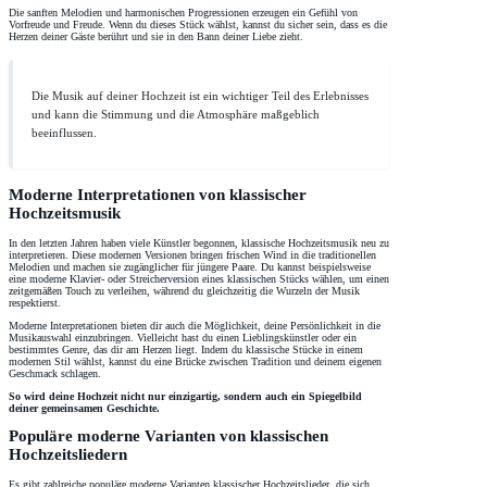
Die sanften Melodien und harmonischen Progressionen erzeugen ein Gefühl von
Vorfreude und Freude. Wenn du dieses Stück wählst, kannst du sicher sein, dass es die
Herzen deiner Gäste berührt und sie in den Bann deiner Liebe zieht.
Die Musik auf deiner Hochzeit ist ein wichtiger Teil des Erlebnisses
und kann die Stimmung und die Atmosphäre maßgeblich
beeinflussen.
Moderne Interpretationen von klassischer
Hochzeitsmusik
In den letzten Jahren haben viele Künstler begonnen, klassische Hochzeitsmusik neu zu
interpretieren. Diese modernen Versionen bringen frischen Wind in die traditionellen
Melodien und machen sie zugänglicher für jüngere Paare. Du kannst beispielsweise
eine moderne Klavier- oder Streicherversion eines klassischen Stücks wählen, um einen
zeitgemäßen Touch zu verleihen, während du gleichzeitig die Wurzeln der Musik
respektierst.
Moderne Interpretationen bieten dir auch die Möglichkeit, deine Persönlichkeit in die
Musikauswahl einzubringen. Vielleicht hast du einen Lieblingskünstler oder ein
bestimmtes Genre, das dir am Herzen liegt. Indem du klassische Stücke in einem
modernen Stil wählst, kannst du eine Brücke zwischen Tradition und deinem eigenen
Geschmack schlagen.
So wird deine Hochzeit nicht nur einzigartig, sondern auch ein Spiegelbild
deiner gemeinsamen Geschichte.
Populäre moderne Varianten von klassischen
Hochzeitsliedern
Es gibt zahlreiche populäre moderne Varianten klassischer Hochzeitslieder, die sich