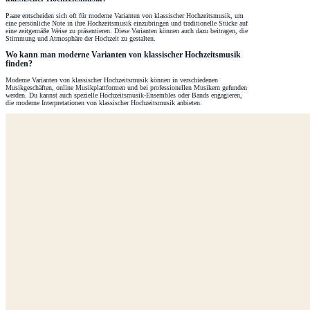
Paare entscheiden sich oft für moderne Varianten von klassischer Hochzeitsmusik, um
eine persönliche Note in ihre Hochzeitsmusik einzubringen und traditionelle Stücke auf
eine zeitgemäße Weise zu präsentieren. Diese Varianten können auch dazu beitragen, die
Stimmung und Atmosphäre der Hochzeit zu gestalten.
Wo kann man moderne Varianten von klassischer Hochzeitsmusik
finden?
Moderne Varianten von klassischer Hochzeitsmusik können in verschiedenen
Musikgeschäften, online Musikplattformen und bei professionellen Musikern gefunden
werden. Du kannst auch spezielle Hochzeitsmusik-Ensembles oder Bands engagieren,
die moderne Interpretationen von klassischer Hochzeitsmusik anbieten.