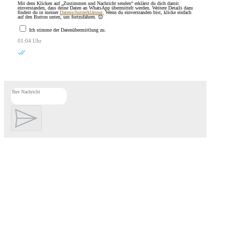
Mit dem Klicken auf „Zustimmen und Nachricht senden“ erklärst du dich damit
einverstanden, dass deine Daten an WhatsApp übermittelt werden. Weitere Details dazu
findest du in meiner
Datenschutzerklärung.
Wenn du einverstanden bist, klicke einfach
auf den Button unten, um fortzufahren. 😊
Ich stimme der Datenübermittlung zu.
01:04 Uhr