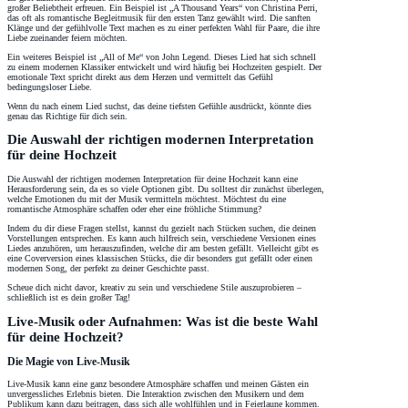
großer Beliebtheit erfreuen. Ein Beispiel ist „A Thousand Years“ von Christina Perri,
das oft als romantische Begleitmusik für den ersten Tanz gewählt wird. Die sanften
Klänge und der gefühlvolle Text machen es zu einer perfekten Wahl für Paare, die ihre
Liebe zueinander feiern möchten.
Ein weiteres Beispiel ist „All of Me“ von John Legend. Dieses Lied hat sich schnell
zu einem modernen Klassiker entwickelt und wird häufig bei Hochzeiten gespielt. Der
emotionale Text spricht direkt aus dem Herzen und vermittelt das Gefühl
bedingungsloser Liebe.
Wenn du nach einem Lied suchst, das deine tiefsten Gefühle ausdrückt, könnte dies
genau das Richtige für dich sein.
Die Auswahl der richtigen modernen Interpretation
für deine Hochzeit
Die Auswahl der richtigen modernen Interpretation für deine Hochzeit kann eine
Herausforderung sein, da es so viele Optionen gibt. Du solltest dir zunächst überlegen,
welche Emotionen du mit der Musik vermitteln möchtest. Möchtest du eine
romantische Atmosphäre schaffen oder eher eine fröhliche Stimmung?
Indem du dir diese Fragen stellst, kannst du gezielt nach Stücken suchen, die deinen
Vorstellungen entsprechen. Es kann auch hilfreich sein, verschiedene Versionen eines
Liedes anzuhören, um herauszufinden, welche dir am besten gefällt. Vielleicht gibt es
eine Coverversion eines klassischen Stücks, die dir besonders gut gefällt oder einen
modernen Song, der perfekt zu deiner Geschichte passt.
Scheue dich nicht davor, kreativ zu sein und verschiedene Stile auszuprobieren –
schließlich ist es dein großer Tag!
Live-Musik oder Aufnahmen: Was ist die beste Wahl
für deine Hochzeit?
Die Magie von Live-Musik
Live-Musik kann eine ganz besondere Atmosphäre schaffen und meinen Gästen ein
unvergessliches Erlebnis bieten. Die Interaktion zwischen den Musikern und dem
Publikum kann dazu beitragen, dass sich alle wohlfühlen und in Feierlaune kommen.