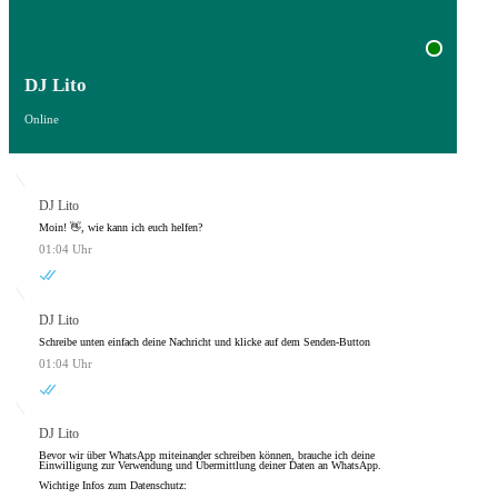
DJ Lito
Online
DJ Lito
Moin! 👋, wie kann ich euch helfen?
01:04 Uhr
DJ Lito
Schreibe unten einfach deine Nachricht und klicke auf dem Senden-Button
01:04 Uhr
DJ Lito
Bevor wir über WhatsApp miteinander schreiben können, brauche ich deine
Einwilligung zur Verwendung und Übermittlung deiner Daten an WhatsApp.
Wichtige Infos zum Datenschutz: