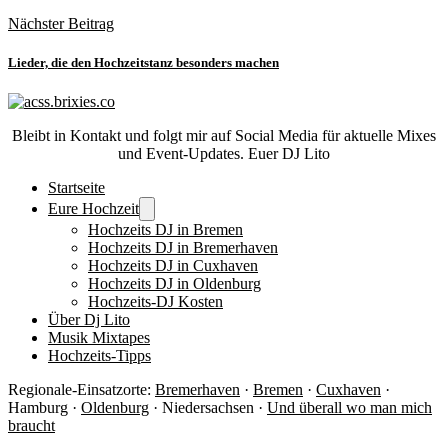
Nächster Beitrag
Lieder, die den Hochzeitstanz besonders machen
Bleibt in Kontakt und folgt mir auf Social Media für aktuelle Mixes
und Event-Updates. Euer DJ Lito
Startseite
Eure Hochzeit
Hochzeits DJ in Bremen
Hochzeits DJ in Bremerhaven
Hochzeits DJ in Cuxhaven
Hochzeits DJ in Oldenburg
Hochzeits-DJ Kosten
Über Dj Lito
Musik Mixtapes
Hochzeits-Tipps
Regionale-Einsatzorte:
Bremerhaven
·
Bremen
·
Cuxhaven
·
Hamburg ·
Oldenburg
· Niedersachsen ·
Und überall wo man mich
braucht