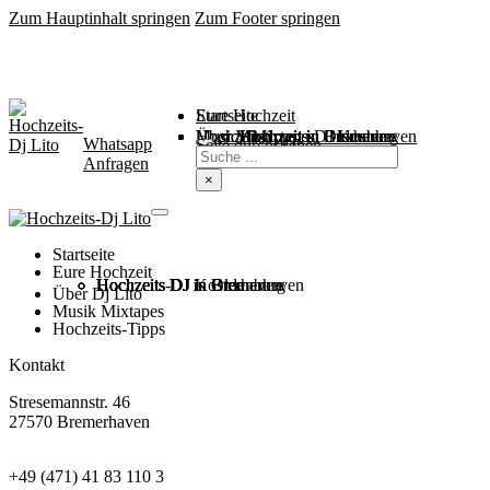
Zum Hauptinhalt springen
Zum Footer springen
Startseite
Eure Hochzeit
Über Mich
Music / Mixtapes
Hochzeitstipps
Hochzeit in Bremen
Hochzeit in Bremerhaven
Hochzeit in Cuxhaven
Hochzeit in Oldenburg
Hochzeits-DJ Kosten
Whatsapp
Suchen
Seite durchsuchen
Anfragen
×
Startseite
Eure Hochzeit
Hochzeits DJ in Bremen
Hochzeits DJ in Bremerhaven
Hochzeits DJ in Cuxhaven
Hochzeits DJ in Oldenburg
Hochzeits-DJ Kosten
Über Dj Lito
Musik Mixtapes
Hochzeits-Tipps
Kontakt
Stresemannstr. 46
27570 Bremerhaven
+49 (471) 41 83 110 3