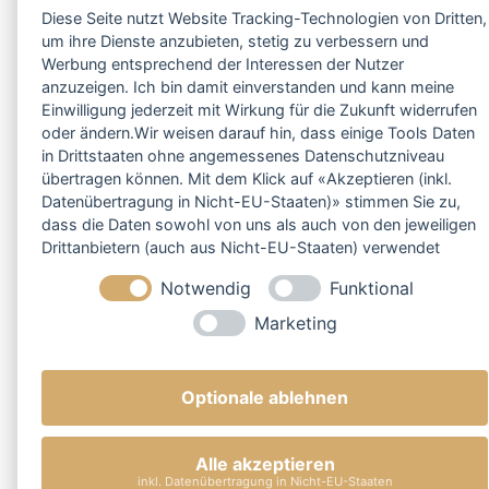
Diese Seite nutzt Website Tracking-Technologien von Dritten,
um ihre Dienste anzubieten, stetig zu verbessern und
Werbung entsprechend der Interessen der Nutzer
anzuzeigen. Ich bin damit einverstanden und kann meine
Einwilligung jederzeit mit Wirkung für die Zukunft widerrufen
oder ändern.Wir weisen darauf hin, dass einige Tools Daten
in Drittstaaten ohne angemessenes Datenschutzniveau
übertragen können. Mit dem Klick auf «Akzeptieren (inkl.
Datenübertragung in Nicht-EU-Staaten)» stimmen Sie zu,
dass die Daten sowohl von uns als auch von den jeweiligen
Drittanbietern (auch aus Nicht-EU-Staaten) verwendet
werden dürfen. Sie können Ihre Cookie-Einstellungen
Notwendig
Funktional
selbstverständlich jederzeit ändern.
Marketing
Optionale ablehnen
Alle akzeptieren
inkl. Datenübertragung in Nicht-EU-Staaten