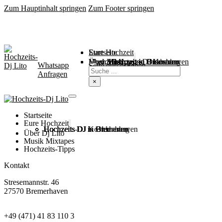
Zum Hauptinhalt springen
Zum Footer springen
Startseite
Eure Hochzeit
Über Mich
Music / Mixtapes
Hochzeitstipps
Hochzeit in Bremen
Hochzeit in Bremerhaven
Hochzeit in Cuxhaven
Hochzeit in Oldenburg
Hochzeits-DJ Kosten
Whatsapp
Suchen
Seite durchsuchen
Anfragen
×
Startseite
Eure Hochzeit
Hochzeits DJ in Bremen
Hochzeits DJ in Bremerhaven
Hochzeits DJ in Cuxhaven
Hochzeits DJ in Oldenburg
Hochzeits-DJ Kosten
Über Dj Lito
Musik Mixtapes
Hochzeits-Tipps
Kontakt
Stresemannstr. 46
27570 Bremerhaven
+49 (471) 41 83 110 3