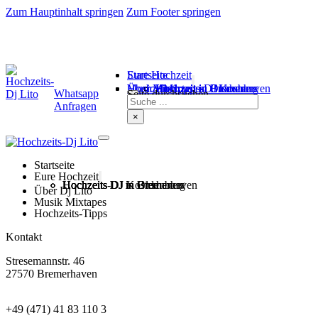
Zum Hauptinhalt springen
Zum Footer springen
Startseite
Eure Hochzeit
Über Mich
Music / Mixtapes
Hochzeitstipps
Hochzeit in Bremen
Hochzeit in Bremerhaven
Hochzeit in Cuxhaven
Hochzeit in Oldenburg
Hochzeits-DJ Kosten
Whatsapp
Suchen
Seite durchsuchen
Anfragen
×
Startseite
Eure Hochzeit
Hochzeits DJ in Bremen
Hochzeits DJ in Bremerhaven
Hochzeits DJ in Cuxhaven
Hochzeits DJ in Oldenburg
Hochzeits-DJ Kosten
Über Dj Lito
Musik Mixtapes
Hochzeits-Tipps
Kontakt
Stresemannstr. 46
27570 Bremerhaven
+49 (471) 41 83 110 3