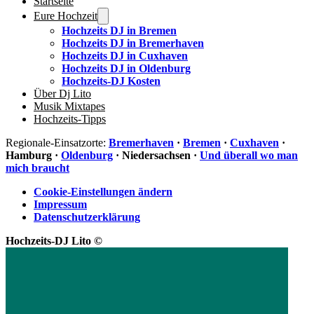
Startseite
Eure Hochzeit
Hochzeits DJ in Bremen
Hochzeits DJ in Bremerhaven
Hochzeits DJ in Cuxhaven
Hochzeits DJ in Oldenburg
Hochzeits-DJ Kosten
Über Dj Lito
Musik Mixtapes
Hochzeits-Tipps
Regionale-Einsatzorte:
Bremerhaven
·
Bremen
·
Cuxhaven
·
Hamburg ·
Oldenburg
· Niedersachsen ·
Und überall wo man
mich braucht
Cookie-Einstellungen ändern
Impressum
Datenschutzerklärung
Hochzeits-DJ Lito ©