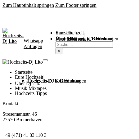
Zum Hauptinhalt springen
Zum Footer springen
Startseite
Eure Hochzeit
Über Mich
Music / Mixtapes
Hochzeitstipps
Hochzeit in Bremen
Hochzeit in Bremerhaven
Hochzeit in Cuxhaven
Hochzeit in Oldenburg
Hochzeits-DJ Kosten
Whatsapp
Suchen
Seite durchsuchen
Anfragen
×
Startseite
Eure Hochzeit
Hochzeits DJ in Bremen
Hochzeits DJ in Bremerhaven
Hochzeits DJ in Cuxhaven
Hochzeits DJ in Oldenburg
Hochzeits-DJ Kosten
Über Dj Lito
Musik Mixtapes
Hochzeits-Tipps
Kontakt
Stresemannstr. 46
27570 Bremerhaven
+49 (471) 41 83 110 3