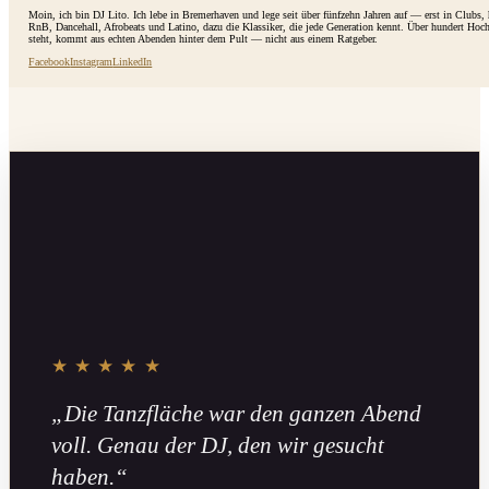
Moin, ich bin DJ Lito. Ich lebe in Bremerhaven und lege seit über fünfzehn Jahren auf — erst in Clubs
RnB, Dancehall, Afrobeats und Latino, dazu die Klassiker, die jede Generation kennt. Über hundert Hoc
steht, kommt aus echten Abenden hinter dem Pult — nicht aus einem Ratgeber.
Facebook
Instagram
LinkedIn
★★★★★
„Die Tanzfläche war den ganzen Abend
voll. Genau der DJ, den wir gesucht
haben.“