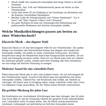
Musik schafft eine romantische Atmosphäre und bringt Wärme in die kalte
Winterzeit.
Klassische, Jazz, Folk und Weihnachtsmusik passen am besten zu einer
Winterhochzeit.
Suche nach einem DJ mit Erfahrung in der Gestaltung von Hochzeiten und
der Kenntnis verschiedener Musikgenres.
Beliebte Lieder für Winterhochzeiten sind “Winter Wonderland”, “Let It
Snow” und “Have Yourself a Merry Little Christmas”.
Ein guter Hochzeits-DJ kann mit stimmungsvoller Beleuchtung und
professioneller Moderation eine festliche Atmosphäre schaffen.
Welche Musikstilrichtungen passen am besten zu
einer Winterhochzeit?
Klassische Musik – eine elegante Wahl
Klassische Musik ist oft eine hervorragende Wahl für eine Winterhochzeit. Die sanften
Klänge von Streichern oder Klavierstücken können eine elegante und romantische
Atmosphäre schaffen, die perfekt zu einem winterlichen Setting passt. Ich könnte
beispielsweise einige der bekanntesten klassischen Kompositionen auswählen, die mit
Liebe und Zuneigung assoziiert werden. Diese Art von Musik kann nicht nur während
der Zeremonie gespielt werden, sondern auch beim Empfang oder beim Abendessen,
um eine ruhige und festliche Stimmung zu erzeugen.
Moderner Sound für eine winterliche Party
Neben klassischer Musik gibt es auch viele moderne Genres, die sich hervorragend für
eine Winterhochzeit eignen. Acoustic-Folk-Musik kann eine gemütliche und intime
Atmosphäre schaffen, während Pop- und Rockmusik dazu einlädt, das Tanzbein zu
schwingen. Ich könnte auch in Erwägung ziehen, einige winterliche Lieder oder Covers
von bekannten Songs auszuwählen, die das Thema meiner Hochzeit unterstreichen.
Die perfekte Mischung für jeden Gast
Die Kombination aus verschiedenen Stilrichtungen kann dazu beitragen, dass für jeden
Gast etwas dabei ist und die Stimmung während des gesamten Events aufrechterhalten
wird. Letztendlich sollte ich darauf achten, dass die Musik meinen persönlichen
Geschmack widerspiegelt und gleichzeitig zur festlichen Atmosphäre meiner