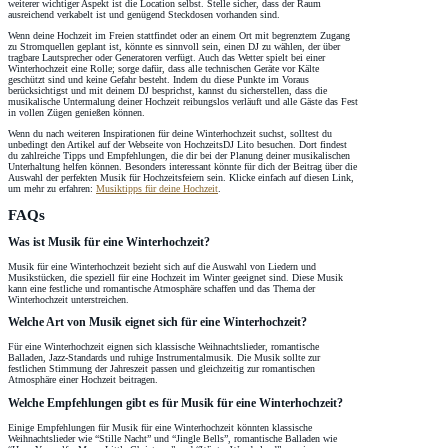
weiterer wichtiger Aspekt ist die Location selbst. Stelle sicher, dass der Raum
ausreichend verkabelt ist und genügend Steckdosen vorhanden sind.
Wenn deine Hochzeit im Freien stattfindet oder an einem Ort mit begrenztem Zugang
zu Stromquellen geplant ist, könnte es sinnvoll sein, einen DJ zu wählen, der über
tragbare Lautsprecher oder Generatoren verfügt. Auch das Wetter spielt bei einer
Winterhochzeit eine Rolle; sorge dafür, dass alle technischen Geräte vor Kälte
geschützt sind und keine Gefahr besteht. Indem du diese Punkte im Voraus
berücksichtigst und mit deinem DJ besprichst, kannst du sicherstellen, dass die
musikalische Untermalung deiner Hochzeit reibungslos verläuft und alle Gäste das Fest
in vollen Zügen genießen können.
Wenn du nach weiteren Inspirationen für deine Winterhochzeit suchst, solltest du
unbedingt den Artikel auf der Webseite von HochzeitsDJ Lito besuchen. Dort findest
du zahlreiche Tipps und Empfehlungen, die dir bei der Planung deiner musikalischen
Unterhaltung helfen können. Besonders interessant könnte für dich der Beitrag über die
Auswahl der perfekten Musik für Hochzeitsfeiern sein. Klicke einfach auf diesen Link,
um mehr zu erfahren:
Musiktipps für deine Hochzeit
.
FAQs
Was ist Musik für eine Winterhochzeit?
Musik für eine Winterhochzeit bezieht sich auf die Auswahl von Liedern und
Musikstücken, die speziell für eine Hochzeit im Winter geeignet sind. Diese Musik
kann eine festliche und romantische Atmosphäre schaffen und das Thema der
Winterhochzeit unterstreichen.
Welche Art von Musik eignet sich für eine Winterhochzeit?
Für eine Winterhochzeit eignen sich klassische Weihnachtslieder, romantische
Balladen, Jazz-Standards und ruhige Instrumentalmusik. Die Musik sollte zur
festlichen Stimmung der Jahreszeit passen und gleichzeitig zur romantischen
Atmosphäre einer Hochzeit beitragen.
Welche Empfehlungen gibt es für Musik für eine Winterhochzeit?
Einige Empfehlungen für Musik für eine Winterhochzeit könnten klassische
Weihnachtslieder wie “Stille Nacht” und “Jingle Bells”, romantische Balladen wie