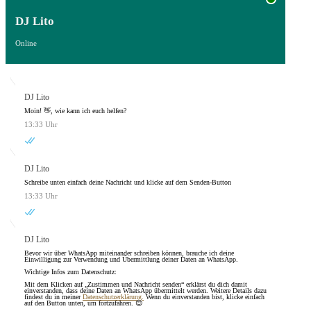
DJ Lito
Online
DJ Lito
Moin! 👋, wie kann ich euch helfen?
13:33 Uhr
DJ Lito
Schreibe unten einfach deine Nachricht und klicke auf dem Senden-Button
13:33 Uhr
DJ Lito
Bevor wir über WhatsApp miteinander schreiben können, brauche ich deine
Einwilligung zur Verwendung und Übermittlung deiner Daten an WhatsApp.
Wichtige Infos zum Datenschutz:
Mit dem Klicken auf „Zustimmen und Nachricht senden“ erklärst du dich damit
einverstanden, dass deine Daten an WhatsApp übermittelt werden. Weitere Details dazu
findest du in meiner
Datenschutzerklärung.
Wenn du einverstanden bist, klicke einfach
auf den Button unten, um fortzufahren. 😊