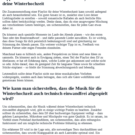
deine Winterhochzeit
Die Zusammenstellung einer Playlist für deine Winterhochzeit kann sowohl aufregend
als auch herausfordernd sein. Ein guter Ansatz ist es, zunächst eine Liste deiner
Lieblingslieder zu erstellen – sowohl romantische Balladen als auch festliche Hits
sollten dabei berücksichtigt werden. Denke daran, dass du eine ausgewogene Mischung
aus verschiedenen Genres benötigst, um sicherzustellen, dass für jeden Gast etwas
dabei ist.
Du könntest auch spezielle Momente im Laufe des Abends planen – wie den ersten
Tanz oder den Brautstraußwurf – und dafür passende Lieder auswählen. Es ist wichtig,
dass diese Songs für dich persönlich bedeutungsvoll sind und gleichzeitig zur
Stimmung des Abends passen. Ein weiterer wichtiger Tipp ist es, Feedback von
deinem Partner oder engen Freunden einzuholen.
Manchmal kann es hilfreich sein, andere Perspektiven zu hören und neue Ideen zu
sammeln. Du könntest auch in Erwägung ziehen, einen Teil der Playlist dem DJ zu
überlassen; er hat oft Erfahrung darin, welche Lieder gut ankommen und welche nicht
so sehr. Achte darauf, dass du genügend Zeit für langsame Tänze sowie für schnellere
Stücke einplanst – so bleibt die Stimmung abwechslungsreich und lebendig.
Letztendlich sollte deine Playlist nicht nur deine musikalischen Vorlieben
widerspiegeln, sondern auch dazu beitragen, dass sich alle Gäste wohlfühlen und
gemeinsam feiern können.
Wie kann man sicherstellen, dass die Musik für die
Winterhochzeit auch technisch einwandfrei abgespielt
wird?
Um sicherzustellen, dass die Musik während deiner Winterhochzeit technisch
einwandfrei abgespielt wird, gibt es einige wichtige Punkte zu beachten. Zunächst
solltest du sicherstellen, dass dein DJ über hochwertiges Equipment verfügt – dazu
gehören Lautsprecher, Mikrofone und Mischpulte von guter Qualität. Es ist ratsam, im
Vorfeld einen Probelauf durchzuführen, um sicherzustellen, dass alles reibungslos
funktioniert und um mögliche technische Probleme frühzeitig zu erkennen.
Ein erfahrener DJ wird in der Lage sein, alle notwendigen Tests durchzuführen und
sicherzustellen, dass sowohl Klangqualität als auch Lautstärke optimal sind. Ein