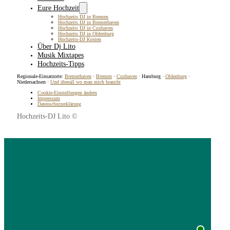
Eure Hochzeit
Hochzeits DJ in Bremen
Hochzeits DJ in Bremerhaven
Hochzeits DJ in Cuxhaven
Hochzeits DJ in Oldenburg
Hochzeits-DJ Kosten
Über Dj Lito
Musik Mixtapes
Hochzeits-Tipps
Regionale-Einsatzorte:
Bremerhaven
·
Bremen
·
Cuxhaven
· Hamburg ·
Oldenburg
·
Niedersachsen ·
Und überall wo man mich braucht
Cookie-Einstellungen ändern
Impressum
Datenschutzerklärung
Hochzeits-DJ Lito ©