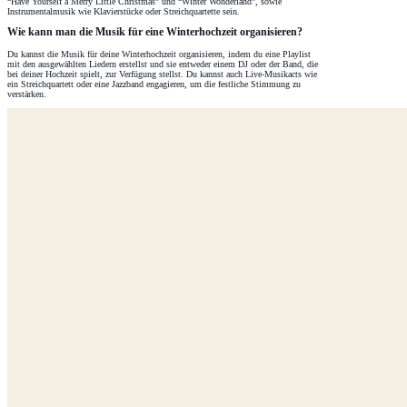
“Have Yourself a Merry Little Christmas” und “Winter Wonderland”, sowie
Instrumentalmusik wie Klavierstücke oder Streichquartette sein.
Wie kann man die Musik für eine Winterhochzeit organisieren?
Du kannst die Musik für deine Winterhochzeit organisieren, indem du eine Playlist
mit den ausgewählten Liedern erstellst und sie entweder einem DJ oder der Band, die
bei deiner Hochzeit spielt, zur Verfügung stellst. Du kannst auch Live-Musikacts wie
ein Streichquartett oder eine Jazzband engagieren, um die festliche Stimmung zu
verstärken.