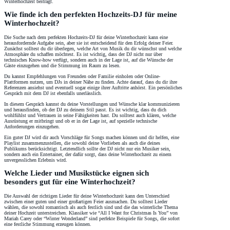
Winterhochzeit beiträgt.
Wie finde ich den perfekten Hochzeits-DJ für meine
Winterhochzeit?
Die Suche nach dem perfekten Hochzeits-DJ für deine Winterhochzeit kann eine
herausfordernde Aufgabe sein, aber sie ist entscheidend für den Erfolg deiner Feier.
Zunächst solltest du dir überlegen, welche Art von Musik du dir wünschst und welche
Atmosphäre du schaffen möchtest. Es ist wichtig, dass der DJ nicht nur über
technisches Know-how verfügt, sondern auch in der Lage ist, auf die Wünsche der
Gäste einzugehen und die Stimmung im Raum zu lesen.
Du kannst Empfehlungen von Freunden oder Familie einholen oder Online-
Plattformen nutzen, um DJs in deiner Nähe zu finden. Achte darauf, dass du dir ihre
Referenzen ansiehst und eventuell sogar einige ihrer Auftritte anhörst. Ein persönliches
Gespräch mit dem DJ ist ebenfalls unerlässlich.
In diesem Gespräch kannst du deine Vorstellungen und Wünsche klar kommunizieren
und herausfinden, ob der DJ zu deinem Stil passt. Es ist wichtig, dass du dich
wohlfühlst und Vertrauen in seine Fähigkeiten hast. Du solltest auch klären, welche
Ausrüstung er mitbringt und ob er in der Lage ist, auf spezielle technische
Anforderungen einzugehen.
Ein guter DJ wird dir auch Vorschläge für Songs machen können und dir helfen, eine
Playlist zusammenzustellen, die sowohl deine Vorlieben als auch die deines
Publikums berücksichtigt. Letztendlich sollte der DJ nicht nur ein Musiker sein,
sondern auch ein Entertainer, der dafür sorgt, dass deine Winterhochzeit zu einem
unvergesslichen Erlebnis wird.
Welche Lieder und Musikstücke eignen sich
besonders gut für eine Winterhochzeit?
Die Auswahl der richtigen Lieder für deine Winterhochzeit kann den Unterschied
zwischen einer guten und einer großartigen Feier ausmachen. Du solltest Lieder
wählen, die sowohl romantisch als auch festlich sind und die das winterliche Thema
deiner Hochzeit unterstreichen. Klassiker wie “All I Want for Christmas Is You” von
Mariah Carey oder “Winter Wonderland” sind perfekte Beispiele für Songs, die sofort
eine festliche Stimmung erzeugen können.