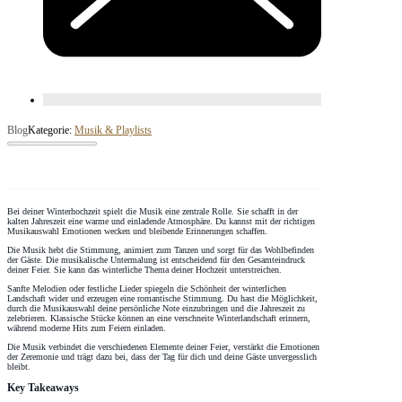
Blog
Kategorie:
Musik & Playlists
Bei deiner Winterhochzeit spielt die Musik eine zentrale Rolle. Sie schafft in der
kalten Jahreszeit eine warme und einladende Atmosphäre. Du kannst mit der richtigen
Musikauswahl Emotionen wecken und bleibende Erinnerungen schaffen.
Die Musik hebt die Stimmung, animiert zum Tanzen und sorgt für das Wohlbefinden
der Gäste. Die musikalische Untermalung ist entscheidend für den Gesamteindruck
deiner Feier. Sie kann das winterliche Thema deiner Hochzeit unterstreichen.
Sanfte Melodien oder festliche Lieder spiegeln die Schönheit der winterlichen
Landschaft wider und erzeugen eine romantische Stimmung. Du hast die Möglichkeit,
durch die Musikauswahl deine persönliche Note einzubringen und die Jahreszeit zu
zelebrieren. Klassische Stücke können an eine verschneite Winterlandschaft erinnern,
während moderne Hits zum Feiern einladen.
Die Musik verbindet die verschiedenen Elemente deiner Feier, verstärkt die Emotionen
der Zeremonie und trägt dazu bei, dass der Tag für dich und deine Gäste unvergesslich
bleibt.
Key Takeaways