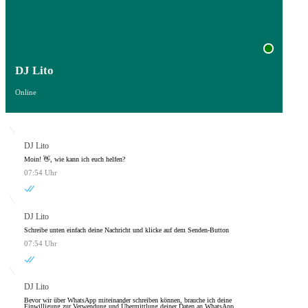
DJ Lito
Online
DJ Lito
Moin! 👋, wie kann ich euch helfen?
07:54 Uhr
DJ Lito
Schreibe unten einfach deine Nachricht und klicke auf dem Senden-Button
07:54 Uhr
DJ Lito
Bevor wir über WhatsApp miteinander schreiben können, brauche ich deine
Einwilligung zur Verwendung und Übermittlung deiner Daten an WhatsApp.