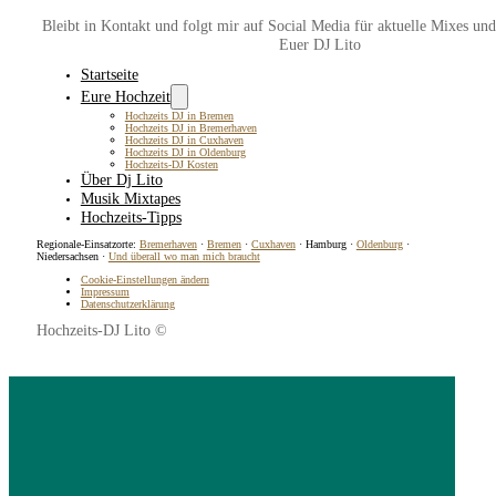
Bleibt in Kontakt und folgt mir auf Social Media für aktuelle Mixes un
Euer DJ Lito
Startseite
Eure Hochzeit
Hochzeits DJ in Bremen
Hochzeits DJ in Bremerhaven
Hochzeits DJ in Cuxhaven
Hochzeits DJ in Oldenburg
Hochzeits-DJ Kosten
Über Dj Lito
Musik Mixtapes
Hochzeits-Tipps
Regionale-Einsatzorte:
Bremerhaven
·
Bremen
·
Cuxhaven
· Hamburg ·
Oldenburg
·
Niedersachsen ·
Und überall wo man mich braucht
Cookie-Einstellungen ändern
Impressum
Datenschutzerklärung
Hochzeits-DJ Lito ©