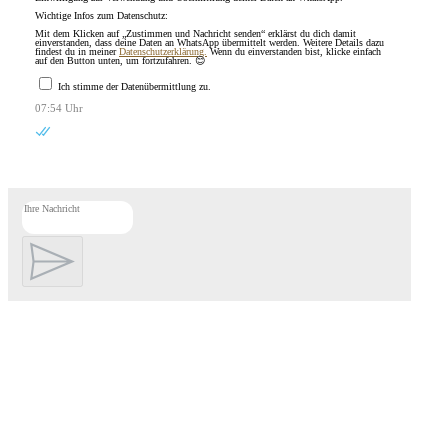
Wichtige Infos zum Datenschutz:
Mit dem Klicken auf „Zustimmen und Nachricht senden“ erklärst du dich damit
einverstanden, dass deine Daten an WhatsApp übermittelt werden. Weitere Details dazu
findest du in meiner
Datenschutzerklärung.
Wenn du einverstanden bist, klicke einfach
auf den Button unten, um fortzufahren. 😊
Ich stimme der Datenübermittlung zu.
07:54 Uhr