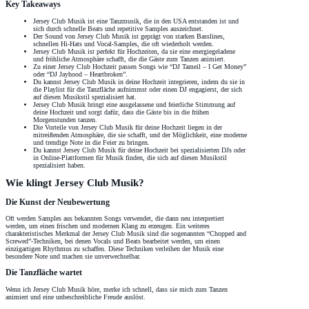
Key Takeaways
Jersey Club Musik ist eine Tanzmusik, die in den USA entstanden ist und
sich durch schnelle Beats und repetitive Samples auszeichnet.
Der Sound von Jersey Club Musik ist geprägt von starken Basslines,
schnellen Hi-Hats und Vocal-Samples, die oft wiederholt werden.
Jersey Club Musik ist perfekt für Hochzeiten, da sie eine energiegeladene
und fröhliche Atmosphäre schafft, die die Gäste zum Tanzen animiert.
Zu einer Jersey Club Hochzeit passen Songs wie “DJ Tameil – I Get Money”
oder “DJ Jayhood – Heartbroken”.
Du kannst Jersey Club Musik in deine Hochzeit integrieren, indem du sie in
die Playlist für die Tanzfläche aufnimmst oder einen DJ engagierst, der sich
auf diesen Musikstil spezialisiert hat.
Jersey Club Musik bringt eine ausgelassene und feierliche Stimmung auf
deine Hochzeit und sorgt dafür, dass die Gäste bis in die frühen
Morgenstunden tanzen.
Die Vorteile von Jersey Club Musik für deine Hochzeit liegen in der
mitreißenden Atmosphäre, die sie schafft, und der Möglichkeit, eine moderne
und trendige Note in die Feier zu bringen.
Du kannst Jersey Club Musik für deine Hochzeit bei spezialisierten DJs oder
in Online-Plattformen für Musik finden, die sich auf diesen Musikstil
spezialisiert haben.
Wie klingt Jersey Club Musik?
Die Kunst der Neubewertung
Oft werden Samples aus bekannten Songs verwendet, die dann neu interpretiert
werden, um einen frischen und modernen Klang zu erzeugen. Ein weiteres
charakteristisches Merkmal der Jersey Club Musik sind die sogenannten “Chopped and
Screwed”-Techniken, bei denen Vocals und Beats bearbeitet werden, um einen
einzigartigen Rhythmus zu schaffen. Diese Techniken verleihen der Musik eine
besondere Note und machen sie unverwechselbar.
Die Tanzfläche wartet
Wenn ich Jersey Club Musik höre, merke ich schnell, dass sie mich zum Tanzen
animiert und eine unbeschreibliche Freude auslöst.