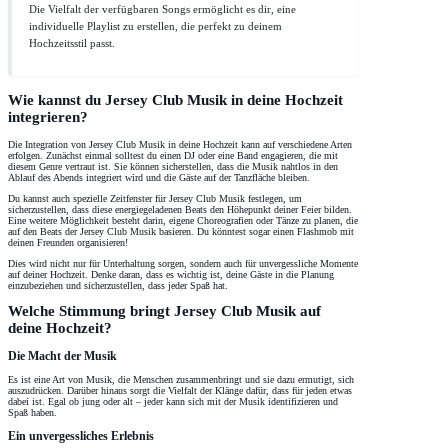
Die Vielfalt der verfügbaren Songs ermöglicht es dir, eine
individuelle Playlist zu erstellen, die perfekt zu deinem
Hochzeitsstil passt.
Wie kannst du Jersey Club Musik in deine Hochzeit
integrieren?
Die Integration von Jersey Club Musik in deine Hochzeit kann auf verschiedene Arten
erfolgen. Zunächst einmal solltest du einen DJ oder eine Band engagieren, die mit
diesem Genre vertraut ist. Sie können sicherstellen, dass die Musik nahtlos in den
Ablauf des Abends integriert wird und die Gäste auf der Tanzfläche bleiben.
Du kannst auch spezielle Zeitfenster für Jersey Club Musik festlegen, um
sicherzustellen, dass diese energiegeladenen Beats den Höhepunkt deiner Feier bilden.
Eine weitere Möglichkeit besteht darin, eigene Choreografien oder Tänze zu planen, die
auf den Beats der Jersey Club Musik basieren. Du könntest sogar einen Flashmob mit
deinen Freunden organisieren!
Dies wird nicht nur für Unterhaltung sorgen, sondern auch für unvergessliche Momente
auf deiner Hochzeit. Denke daran, dass es wichtig ist, deine Gäste in die Planung
einzubeziehen und sicherzustellen, dass jeder Spaß hat.
Welche Stimmung bringt Jersey Club Musik auf
deine Hochzeit?
Die Macht der Musik
Es ist eine Art von Musik, die Menschen zusammenbringt und sie dazu ermutigt, sich
auszudrücken. Darüber hinaus sorgt die Vielfalt der Klänge dafür, dass für jeden etwas
dabei ist. Egal ob jung oder alt – jeder kann sich mit der Musik identifizieren und
Spaß haben.
Ein unvergessliches Erlebnis