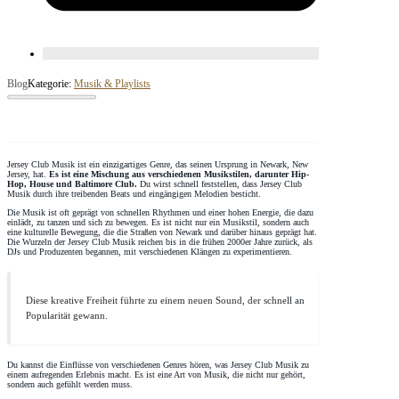
Blog
Kategorie:
Musik & Playlists
Jersey Club Musik ist ein einzigartiges Genre, das seinen Ursprung in Newark, New
Jersey, hat.
Es ist eine Mischung aus verschiedenen Musikstilen, darunter Hip-
Hop, House und Baltimore Club.
Du wirst schnell feststellen, dass Jersey Club
Musik durch ihre treibenden Beats und eingängigen Melodien besticht.
Die Musik ist oft geprägt von schnellen Rhythmen und einer hohen Energie, die dazu
einlädt, zu tanzen und sich zu bewegen. Es ist nicht nur ein Musikstil, sondern auch
eine kulturelle Bewegung, die die Straßen von Newark und darüber hinaus geprägt hat.
Die Wurzeln der Jersey Club Musik reichen bis in die frühen 2000er Jahre zurück, als
DJs und Produzenten begannen, mit verschiedenen Klängen zu experimentieren.
Diese kreative Freiheit führte zu einem neuen Sound, der schnell an
Popularität gewann.
Du kannst die Einflüsse von verschiedenen Genres hören, was Jersey Club Musik zu
einem aufregenden Erlebnis macht. Es ist eine Art von Musik, die nicht nur gehört,
sondern auch gefühlt werden muss.