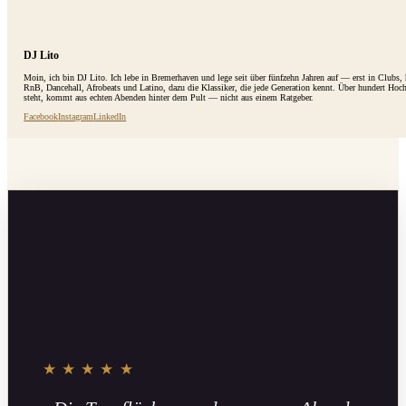
DJ Lito
Moin, ich bin DJ Lito. Ich lebe in Bremerhaven und lege seit über fünfzehn Jahren auf — erst in Clubs
RnB, Dancehall, Afrobeats und Latino, dazu die Klassiker, die jede Generation kennt. Über hundert Hoc
steht, kommt aus echten Abenden hinter dem Pult — nicht aus einem Ratgeber.
Facebook
Instagram
LinkedIn
★★★★★