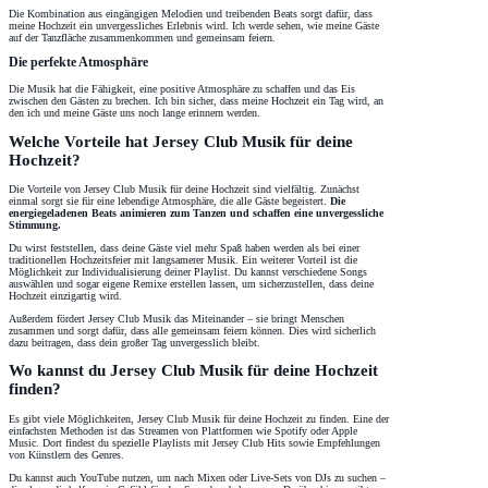
Die Kombination aus eingängigen Melodien und treibenden Beats sorgt dafür, dass
meine Hochzeit ein unvergessliches Erlebnis wird. Ich werde sehen, wie meine Gäste
auf der Tanzfläche zusammenkommen und gemeinsam feiern.
Die perfekte Atmosphäre
Die Musik hat die Fähigkeit, eine positive Atmosphäre zu schaffen und das Eis
zwischen den Gästen zu brechen. Ich bin sicher, dass meine Hochzeit ein Tag wird, an
den ich und meine Gäste uns noch lange erinnern werden.
Welche Vorteile hat Jersey Club Musik für deine
Hochzeit?
Die Vorteile von Jersey Club Musik für deine Hochzeit sind vielfältig. Zunächst
einmal sorgt sie für eine lebendige Atmosphäre, die alle Gäste begeistert.
Die
energiegeladenen Beats animieren zum Tanzen und schaffen eine unvergessliche
Stimmung.
Du wirst feststellen, dass deine Gäste viel mehr Spaß haben werden als bei einer
traditionellen Hochzeitsfeier mit langsamerer Musik. Ein weiterer Vorteil ist die
Möglichkeit zur Individualisierung deiner Playlist. Du kannst verschiedene Songs
auswählen und sogar eigene Remixe erstellen lassen, um sicherzustellen, dass deine
Hochzeit einzigartig wird.
Außerdem fördert Jersey Club Musik das Miteinander – sie bringt Menschen
zusammen und sorgt dafür, dass alle gemeinsam feiern können. Dies wird sicherlich
dazu beitragen, dass dein großer Tag unvergesslich bleibt.
Wo kannst du Jersey Club Musik für deine Hochzeit
finden?
Es gibt viele Möglichkeiten, Jersey Club Musik für deine Hochzeit zu finden. Eine der
einfachsten Methoden ist das Streamen von Plattformen wie Spotify oder Apple
Music. Dort findest du spezielle Playlists mit Jersey Club Hits sowie Empfehlungen
von Künstlern des Genres.
Du kannst auch YouTube nutzen, um nach Mixen oder Live-Sets von DJs zu suchen –