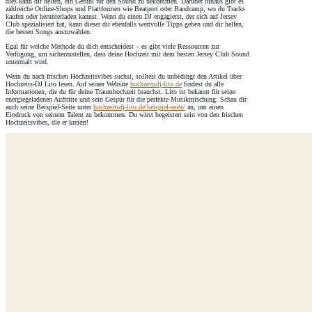
dies kann dir helfen, ein Gefühl für den Sound zu bekommen. Darüber hinaus gibt es
zahlreiche Online-Shops und Plattformen wie Beatport oder Bandcamp, wo du Tracks
kaufen oder herunterladen kannst. Wenn du einen DJ engagierst, der sich auf Jersey
Club spezialisiert hat, kann dieser dir ebenfalls wertvolle Tipps geben und dir helfen,
die besten Songs auszuwählen.
Egal für welche Methode du dich entscheidest – es gibt viele Ressourcen zur
Verfügung, um sicherzustellen, dass deine Hochzeit mit dem besten Jersey Club Sound
untermalt wird.
Wenn du nach frischen Hochzeitsvibes suchst, solltest du unbedingt den Artikel über
Hochzeits-DJ Lito lesen. Auf seiner Website
hochzeitsdj-lito.de
findest du alle
Informationen, die du für deine Traumhochzeit brauchst. Lito ist bekannt für seine
energiegeladenen Auftritte und sein Gespür für die perfekte Musikmischung. Schau dir
auch seine Beispiel-Seite unter
hochzeitsdj-lito.de/beispiel-seite/
an, um einen
Eindruck von seinem Talent zu bekommen. Du wirst begeistert sein von den frischen
Hochzeitsvibes, die er kreiert!