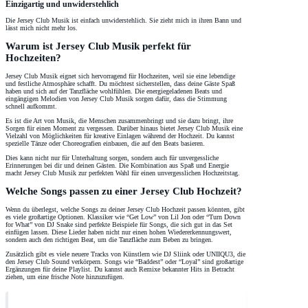
Einzigartig und unwiderstehlich
Die Jersey Club Musik ist einfach unwiderstehlich. Sie zieht mich in ihren Bann und
lässt mich nicht mehr los.
Warum ist Jersey Club Musik perfekt für
Hochzeiten?
Jersey Club Musik eignet sich hervorragend für Hochzeiten, weil sie eine lebendige
und festliche Atmosphäre schafft. Du möchtest sicherstellen, dass deine Gäste Spaß
haben und sich auf der Tanzfläche wohlfühlen. Die energiegeladenen Beats und
eingängigen Melodien von Jersey Club Musik sorgen dafür, dass die Stimmung
schnell aufkommt.
Es ist die Art von Musik, die Menschen zusammenbringt und sie dazu bringt, ihre
Sorgen für einen Moment zu vergessen. Darüber hinaus bietet Jersey Club Musik eine
Vielzahl von Möglichkeiten für kreative Einlagen während der Hochzeit. Du kannst
spezielle Tänze oder Choreografien einbauen, die auf den Beats basieren.
Dies kann nicht nur für Unterhaltung sorgen, sondern auch für unvergessliche
Erinnerungen bei dir und deinen Gästen. Die Kombination aus Spaß und Energie
macht Jersey Club Musik zur perfekten Wahl für einen unvergesslichen Hochzeitstag.
Welche Songs passen zu einer Jersey Club Hochzeit?
Wenn du überlegst, welche Songs zu deiner Jersey Club Hochzeit passen könnten, gibt
es viele großartige Optionen. Klassiker wie “Get Low” von Lil Jon oder “Turn Down
for What” von DJ Snake sind perfekte Beispiele für Songs, die sich gut in das Set
einfügen lassen. Diese Lieder haben nicht nur einen hohen Wiedererkennungswert,
sondern auch den richtigen Beat, um die Tanzfläche zum Beben zu bringen.
Zusätzlich gibt es viele neuere Tracks von Künstlern wie DJ Sliink oder UNIIQU3, die
den Jersey Club Sound verkörpern. Songs wie “Baddest” oder “Loyal” sind großartige
Ergänzungen für deine Playlist. Du kannst auch Remixe bekannter Hits in Betracht
ziehen, um eine frische Note hinzuzufügen.