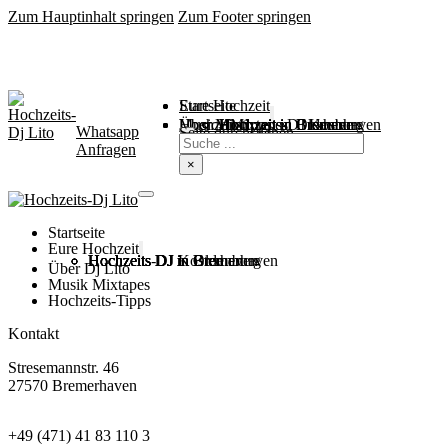
Zum Hauptinhalt springen
Zum Footer springen
Startseite
Eure Hochzeit
Über Mich
Music / Mixtapes
Hochzeitstipps
Hochzeit in Bremen
Hochzeit in Bremerhaven
Hochzeit in Cuxhaven
Hochzeit in Oldenburg
Hochzeits-DJ Kosten
Whatsapp
Suchen
Seite durchsuchen
Anfragen
×
Startseite
Eure Hochzeit
Hochzeits DJ in Bremen
Hochzeits DJ in Bremerhaven
Hochzeits DJ in Cuxhaven
Hochzeits DJ in Oldenburg
Hochzeits-DJ Kosten
Über Dj Lito
Musik Mixtapes
Hochzeits-Tipps
Kontakt
Stresemannstr. 46
27570 Bremerhaven
+49 (471) 41 83 110 3