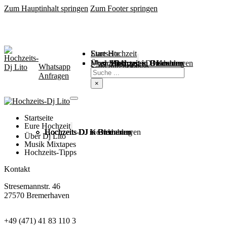
Zum Hauptinhalt springen
Zum Footer springen
Startseite
Eure Hochzeit
Über Mich
Music / Mixtapes
Hochzeitstipps
Hochzeit in Bremen
Hochzeit in Bremerhaven
Hochzeit in Cuxhaven
Hochzeit in Oldenburg
Hochzeits-DJ Kosten
Whatsapp
Suchen
Seite durchsuchen
Anfragen
×
Startseite
Eure Hochzeit
Hochzeits DJ in Bremen
Hochzeits DJ in Bremerhaven
Hochzeits DJ in Cuxhaven
Hochzeits DJ in Oldenburg
Hochzeits-DJ Kosten
Über Dj Lito
Musik Mixtapes
Hochzeits-Tipps
Kontakt
Stresemannstr. 46
27570 Bremerhaven
+49 (471) 41 83 110 3