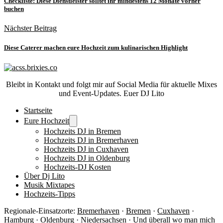
Checkliste: Diese Dienstleister solltet ihr mindestens 12 Monate vorher
buchen
Nächster Beitrag
Diese Caterer machen eure Hochzeit zum kulinarischen Highlight
Bleibt in Kontakt und folgt mir auf Social Media für aktuelle Mixes
und Event-Updates. Euer DJ Lito
Startseite
Eure Hochzeit
Hochzeits DJ in Bremen
Hochzeits DJ in Bremerhaven
Hochzeits DJ in Cuxhaven
Hochzeits DJ in Oldenburg
Hochzeits-DJ Kosten
Über Dj Lito
Musik Mixtapes
Hochzeits-Tipps
Regionale-Einsatzorte:
Bremerhaven
·
Bremen
·
Cuxhaven
·
Hamburg ·
Oldenburg
· Niedersachsen ·
Und überall wo man mich