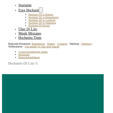
Startseite
Eure Hochzeit
Hochzeits DJ in Bremen
Hochzeits DJ in Bremerhaven
Hochzeits DJ in Cuxhaven
Hochzeits DJ in Oldenburg
Hochzeits-DJ Kosten
Über Dj Lito
Musik Mixtapes
Hochzeits-Tipps
Regionale-Einsatzorte:
Bremerhaven
·
Bremen
·
Cuxhaven
· Hamburg ·
Oldenburg
·
Niedersachsen ·
Und überall wo man mich braucht
Cookie-Einstellungen ändern
Impressum
Datenschutzerklärung
Hochzeits-DJ Lito ©