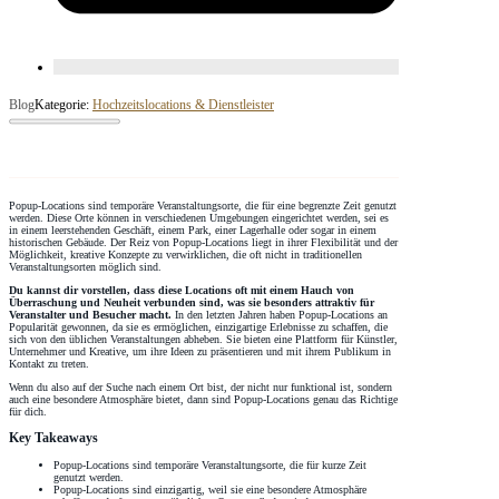
Blog
Kategorie:
Hochzeitslocations & Dienstleister
Popup-Locations sind temporäre Veranstaltungsorte, die für eine begrenzte Zeit genutzt
werden. Diese Orte können in verschiedenen Umgebungen eingerichtet werden, sei es
in einem leerstehenden Geschäft, einem Park, einer Lagerhalle oder sogar in einem
historischen Gebäude. Der Reiz von Popup-Locations liegt in ihrer Flexibilität und der
Möglichkeit, kreative Konzepte zu verwirklichen, die oft nicht in traditionellen
Veranstaltungsorten möglich sind.
Du kannst dir vorstellen, dass diese Locations oft mit einem Hauch von
Überraschung und Neuheit verbunden sind, was sie besonders attraktiv für
Veranstalter und Besucher macht.
In den letzten Jahren haben Popup-Locations an
Popularität gewonnen, da sie es ermöglichen, einzigartige Erlebnisse zu schaffen, die
sich von den üblichen Veranstaltungen abheben. Sie bieten eine Plattform für Künstler,
Unternehmer und Kreative, um ihre Ideen zu präsentieren und mit ihrem Publikum in
Kontakt zu treten.
Wenn du also auf der Suche nach einem Ort bist, der nicht nur funktional ist, sondern
auch eine besondere Atmosphäre bietet, dann sind Popup-Locations genau das Richtige
für dich.
Key Takeaways
Popup-Locations sind temporäre Veranstaltungsorte, die für kurze Zeit
genutzt werden.
Popup-Locations sind einzigartig, weil sie eine besondere Atmosphäre