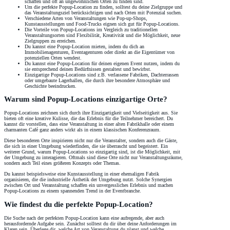
schaffen und oft an ungewöhnlichen Orten zu finden sind.
Um die perfekte Popup-Location zu finden, solltest du deine Zielgruppe und
das Veranstaltungsziel berücksichtigen und nach Orten mit Potenzial suchen.
Verschiedene Arten von Veranstaltungen wie Pop-up-Shops,
Kunstausstellungen und Food-Trucks eignen sich gut für Popup-Locations.
Die Vorteile von Popup-Locations im Vergleich zu traditionellen
Veranstaltungsorten sind Flexibilität, Kreativität und die Möglichkeit, neue
Zielgruppen zu erreichen.
Du kannst eine Popup-Location mieten, indem du dich an
Immobilienagenturen, Eventagenturen oder direkt an die Eigentümer von
potenziellen Orten wendest.
Du kannst eine Popup-Location für deinen eigenen Event nutzen, indem du
sie entsprechend deinen Bedürfnissen gestaltest und bewirbst.
Einzigartige Popup-Locations sind z.B. verlassene Fabriken, Dachterrassen
oder umgebaute Lagerhallen, die durch ihre besondere Atmosphäre und
Geschichte beeindrucken.
Warum sind Popup-Locations einzigartige Orte?
Popup-Locations zeichnen sich durch ihre Einzigartigkeit und Vielseitigkeit aus. Sie
bieten oft eine kreative Kulisse, die das Erlebnis für die Teilnehmer bereichert. Du
kannst dir vorstellen, dass eine Veranstaltung in einer alten Fabrikhalle oder einem
charmanten Café ganz anders wirkt als in einem klassischen Konferenzraum.
Diese besonderen Orte inspirieren nicht nur die Veranstalter, sondern auch die Gäste,
die sich in einer Umgebung wiederfinden, die sie überrascht und begeistert. Ein
weiterer Grund, warum Popup-Locations so einzigartig sind, ist die Möglichkeit, mit
der Umgebung zu interagieren. Oftmals sind diese Orte nicht nur Veranstaltungsräume,
sondern auch Teil eines größeren Konzepts oder Themas.
Du kannst beispielsweise eine Kunstausstellung in einer ehemaligen Fabrik
organisieren, die die industrielle Ästhetik der Umgebung nutzt. Solche Synergien
zwischen Ort und Veranstaltung schaffen ein unvergessliches Erlebnis und machen
Popup-Locations zu einem spannenden Trend in der Eventbranche.
Wie findest du die perfekte Popup-Location?
Die Suche nach der perfekten Popup-Location kann eine aufregende, aber auch
herausfordernde Aufgabe sein. Zunächst solltest du dir über deine Anforderungen im
Klaren sein. Überlege dir, welche Art von Veranstaltung du planst und welche