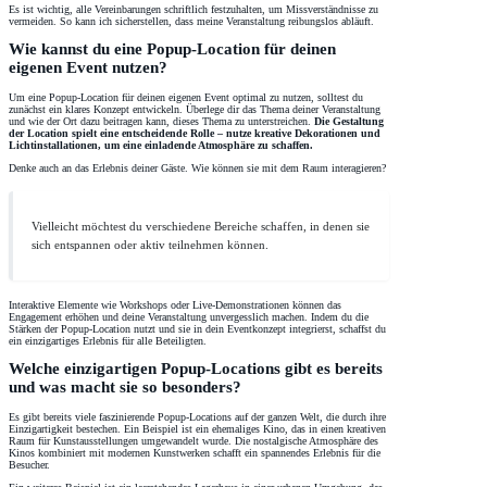
Es ist wichtig, alle Vereinbarungen schriftlich festzuhalten, um Missverständnisse zu
vermeiden. So kann ich sicherstellen, dass meine Veranstaltung reibungslos abläuft.
Wie kannst du eine Popup-Location für deinen
eigenen Event nutzen?
Um eine Popup-Location für deinen eigenen Event optimal zu nutzen, solltest du
zunächst ein klares Konzept entwickeln. Überlege dir das Thema deiner Veranstaltung
und wie der Ort dazu beitragen kann, dieses Thema zu unterstreichen.
Die Gestaltung
der Location spielt eine entscheidende Rolle – nutze kreative Dekorationen und
Lichtinstallationen, um eine einladende Atmosphäre zu schaffen.
Denke auch an das Erlebnis deiner Gäste. Wie können sie mit dem Raum interagieren?
Vielleicht möchtest du verschiedene Bereiche schaffen, in denen sie
sich entspannen oder aktiv teilnehmen können.
Interaktive Elemente wie Workshops oder Live-Demonstrationen können das
Engagement erhöhen und deine Veranstaltung unvergesslich machen. Indem du die
Stärken der Popup-Location nutzt und sie in dein Eventkonzept integrierst, schaffst du
ein einzigartiges Erlebnis für alle Beteiligten.
Welche einzigartigen Popup-Locations gibt es bereits
und was macht sie so besonders?
Es gibt bereits viele faszinierende Popup-Locations auf der ganzen Welt, die durch ihre
Einzigartigkeit bestechen. Ein Beispiel ist ein ehemaliges Kino, das in einen kreativen
Raum für Kunstausstellungen umgewandelt wurde. Die nostalgische Atmosphäre des
Kinos kombiniert mit modernen Kunstwerken schafft ein spannendes Erlebnis für die
Besucher.