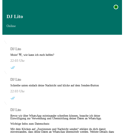
DJ Lito
Online
DJ Lito
Moin! 👋, wie kann ich euch helfen?
22:03 Uhr
DJ Lito
Schreibe unten einfach deine Nachricht und klicke auf dem Senden-Button
22:03 Uhr
DJ Lito
Bevor wir über WhatsApp miteinander schreiben können, brauche ich deine
Einwilligung zur Verwendung und Übermittlung deiner Daten an WhatsApp.
Wichtige Infos zum Datenschutz:
Mit dem Klicken auf „Zustimmen und Nachricht senden“ erklärst du dich damit
einverstanden, dass deine Daten an WhatsApp übermittelt werden. Weitere Details dazu