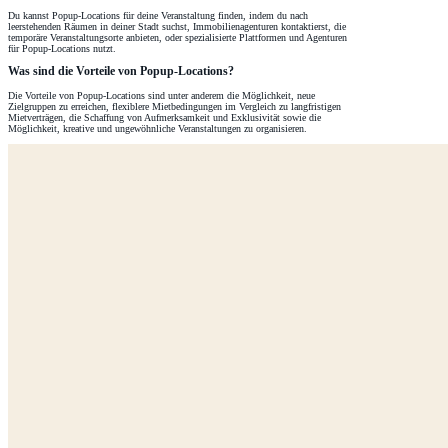
Du kannst Popup-Locations für deine Veranstaltung finden, indem du nach
leerstehenden Räumen in deiner Stadt suchst, Immobilienagenturen kontaktierst, die
temporäre Veranstaltungsorte anbieten, oder spezialisierte Plattformen und Agenturen
für Popup-Locations nutzt.
Was sind die Vorteile von Popup-Locations?
Die Vorteile von Popup-Locations sind unter anderem die Möglichkeit, neue
Zielgruppen zu erreichen, flexiblere Mietbedingungen im Vergleich zu langfristigen
Mietverträgen, die Schaffung von Aufmerksamkeit und Exklusivität sowie die
Möglichkeit, kreative und ungewöhnliche Veranstaltungen zu organisieren.