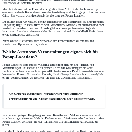
Atmosphäre du schaffen möchtest.
Möchtest du eine intime Feier oder ein großes Event? Die Größe der Location spielt
eine entscheidende Rolle, ebenso wie die Ausstattung und die Zugänglichkeit für deine
Gäste. Ein weiterer wichtiger Aspekt ist die Lage der Popup-Location.
Du solltest einen Ort wählen, der gut erreichbar ist und idealerweise in einer lebhaften
Umgebung liegt. Es kann hilfreich sein, verschiedene Stadtteile zu erkunden und nach
versteckten Juwelen zu suchen. Oftmals gibt es in weniger bekannten Gegenden
interessante Locations, die noch nicht überlaufen sind und dir die Möglichkeit bieten,
etwas Einzigartiges zu schaffen.
Nutze Online-Plattformen oder Netzwerke, um Empfehlungen zu erhalten und
verschiedene Optionen zu vergleichen.
Welche Arten von Veranstaltungen eignen sich für
Popup-Locations?
Popup-Locations sind äußerst vielseitig und eignen sich für eine Vielzahl von
Veranstaltungen. Du kannst sie für private Feiern wie Geburtstagsfeiern oder
Hochzeiten nutzen, aber auch für geschäftliche Anlässe wie Produktpräsentationen oder
Networking-Events. Die kreative Freiheit, die dir Popup-Locations bieten, ermöglicht
es dir, Veranstaltungen zu gestalten, die über das Gewöhnliche hinausgehen.
Ein weiteres spannendes Einsatzgebiet sind kulturelle
Veranstaltungen wie Kunstausstellungen oder Musikfestivals.
In einer einzigartigen Umgebung kommen Künstler und Publikum zusammen und
schaffen ein gemeinsames Erlebnis. Du kannst auch Workshops oder Seminare in einer
Popup-Location abhalten, um den Teilnehmern eine inspirierende Atmosphäre zu
bieten.
Die Möglichkeiten sind nahezu unbegrenzt, und du kannst deiner Kreativität freien