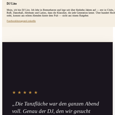
DJ Lito
Moin, ich bin DJ Lito. Ich lebe in Bremerhaven und lege seit über fünfzehn Jahren auf — erst in Clubs
RnB, Dancehall, Afrobeats und Latino, dazu die Klassiker, die jede Generation kennt. Über hundert Hoc
steht, kommt aus echten Abenden hinter dem Pult — nicht aus einem Ratgeber.
Facebook
Instagram
LinkedIn
★★★★★
„Die Tanzfläche war den ganzen Abend
voll. Genau der DJ, den wir gesucht