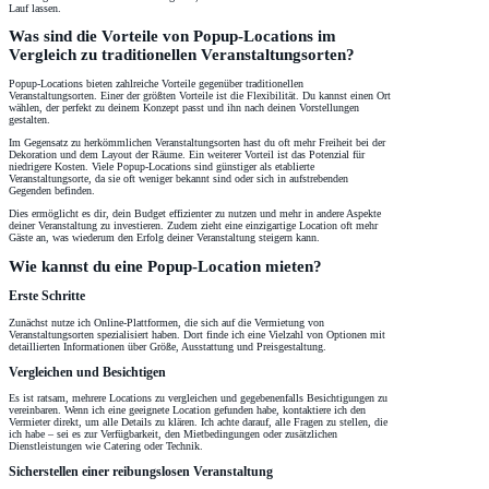
Lauf lassen.
Was sind die Vorteile von Popup-Locations im
Vergleich zu traditionellen Veranstaltungsorten?
Popup-Locations bieten zahlreiche Vorteile gegenüber traditionellen
Veranstaltungsorten. Einer der größten Vorteile ist die Flexibilität. Du kannst einen Ort
wählen, der perfekt zu deinem Konzept passt und ihn nach deinen Vorstellungen
gestalten.
Im Gegensatz zu herkömmlichen Veranstaltungsorten hast du oft mehr Freiheit bei der
Dekoration und dem Layout der Räume. Ein weiterer Vorteil ist das Potenzial für
niedrigere Kosten. Viele Popup-Locations sind günstiger als etablierte
Veranstaltungsorte, da sie oft weniger bekannt sind oder sich in aufstrebenden
Gegenden befinden.
Dies ermöglicht es dir, dein Budget effizienter zu nutzen und mehr in andere Aspekte
deiner Veranstaltung zu investieren. Zudem zieht eine einzigartige Location oft mehr
Gäste an, was wiederum den Erfolg deiner Veranstaltung steigern kann.
Wie kannst du eine Popup-Location mieten?
Erste Schritte
Zunächst nutze ich Online-Plattformen, die sich auf die Vermietung von
Veranstaltungsorten spezialisiert haben. Dort finde ich eine Vielzahl von Optionen mit
detaillierten Informationen über Größe, Ausstattung und Preisgestaltung.
Vergleichen und Besichtigen
Es ist ratsam, mehrere Locations zu vergleichen und gegebenenfalls Besichtigungen zu
vereinbaren. Wenn ich eine geeignete Location gefunden habe, kontaktiere ich den
Vermieter direkt, um alle Details zu klären. Ich achte darauf, alle Fragen zu stellen, die
ich habe – sei es zur Verfügbarkeit, den Mietbedingungen oder zusätzlichen
Dienstleistungen wie Catering oder Technik.
Sicherstellen einer reibungslosen Veranstaltung