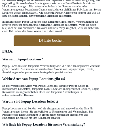
Ein weiteres Beispiel ist ein leerstehendes Lagerhaus in einer urbanen Umgebung, das
regelmäßig für verschiedene Events genutzt wird – von Food-Festivals bis hin zu
Musikveranstaltungen. Die industrielle Ästhetik des Raumes verleiht jeder
Veranstaltung einen besonderen Charme und zieht ein vielfältiges Publikum an. Solche
Locations zeigen eindrucksvoll, wie vielseitig Popup-Räume sein können und wie sie
dazu beitragen können, unvergessliche Erlebnisse zu schaffen.
Insgesamt bieten Popup-Locations eine aufregende Möglichkeit, Veranstaltungen auf
kreative Weise zu gestalten und einzigartige Erlebnisse zu schaffen. Wenn du bereit
bist, dich auf das Abenteuer einzulassen und neue Wege zu gehen, wirst du sicherlich
einen Ort finden, der deine Vision zum Leben erweckt.
DJ Lito buchen!
FAQs
Was sind Popup-Locations?
Popup-Locations sind temporäre Veranstaltungsorte, die für einen begrenzten Zeitraum
genutzt werden. Sie können für verschiedene Zwecke wie Pop-up-Shops, Events,
Ausstellungen oder gastronomische Angebote genutzt werden.
Welche Arten von Popup-Locations gibt es?
Es gibt verschiedene Arten von Popup-Locations, darunter Pop-up-Shops in
leerstehenden Geschäften, temporäre Event-Locations in ungenutzten Räumen, Popup-
Restaurants an ungewöhnlichen Orten und temporäre Ausstellungen in
unkonventionellen Räumen.
Warum sind Popup-Locations beliebt?
Popup-Locations sind beliebt, weil sie einzigartige und ungewöhnliche Orte für
Veranstaltungen bieten. Sie ermöglichen es Unternehmen und Veranstaltern, ihre
Produkte oder Dienstleistungen in einem neuen Umfeld zu präsentieren und
einzigartige Erlebnisse für ihre Kunden zu schaffen.
Wie finde ich Popup-Locations für meine Veranstaltung?