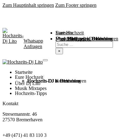
Zum Hauptinhalt springen
Zum Footer springen
Startseite
Eure Hochzeit
Über Mich
Music / Mixtapes
Hochzeitstipps
Hochzeit in Bremen
Hochzeit in Bremerhaven
Hochzeit in Cuxhaven
Hochzeit in Oldenburg
Hochzeits-DJ Kosten
Whatsapp
Suchen
Seite durchsuchen
Anfragen
×
Startseite
Eure Hochzeit
Hochzeits DJ in Bremen
Hochzeits DJ in Bremerhaven
Hochzeits DJ in Cuxhaven
Hochzeits DJ in Oldenburg
Hochzeits-DJ Kosten
Über Dj Lito
Musik Mixtapes
Hochzeits-Tipps
Kontakt
Stresemannstr. 46
27570 Bremerhaven
+49 (471) 41 83 110 3