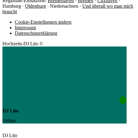
Regionale-Einsatzorte:
Bremerhaven
·
Bremen
·
Cuxhaven
·
Hamburg ·
Oldenburg
· Niedersachsen ·
Und überall wo man mich
braucht
Cookie-Einstellungen ändern
Impressum
Datenschutzerklärung
Hochzeits-DJ Lito ©
DJ Lito
Online
DJ Lito