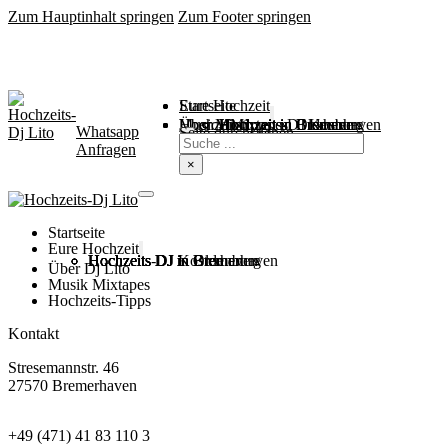
Zum Hauptinhalt springen
Zum Footer springen
Startseite
Eure Hochzeit
Über Mich
Music / Mixtapes
Hochzeitstipps
Hochzeit in Bremen
Hochzeit in Bremerhaven
Hochzeit in Cuxhaven
Hochzeit in Oldenburg
Hochzeits-DJ Kosten
Whatsapp
Suchen
Seite durchsuchen
Anfragen
×
Startseite
Eure Hochzeit
Hochzeits DJ in Bremen
Hochzeits DJ in Bremerhaven
Hochzeits DJ in Cuxhaven
Hochzeits DJ in Oldenburg
Hochzeits-DJ Kosten
Über Dj Lito
Musik Mixtapes
Hochzeits-Tipps
Kontakt
Stresemannstr. 46
27570 Bremerhaven
+49 (471) 41 83 110 3