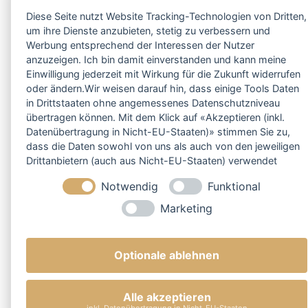
Diese Seite nutzt Website Tracking-Technologien von Dritten,
um ihre Dienste anzubieten, stetig zu verbessern und
Werbung entsprechend der Interessen der Nutzer
anzuzeigen. Ich bin damit einverstanden und kann meine
Einwilligung jederzeit mit Wirkung für die Zukunft widerrufen
oder ändern.Wir weisen darauf hin, dass einige Tools Daten
in Drittstaaten ohne angemessenes Datenschutzniveau
übertragen können. Mit dem Klick auf «Akzeptieren (inkl.
Datenübertragung in Nicht-EU-Staaten)» stimmen Sie zu,
dass die Daten sowohl von uns als auch von den jeweiligen
Drittanbietern (auch aus Nicht-EU-Staaten) verwendet
werden dürfen. Sie können Ihre Cookie-Einstellungen
Notwendig
Funktional
selbstverständlich jederzeit ändern.
Marketing
Optionale ablehnen
Alle akzeptieren
inkl. Datenübertragung in Nicht-EU-Staaten