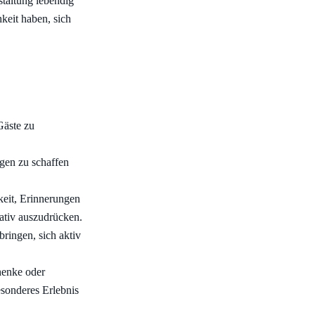
staltung lebendig
keit haben, sich
Gäste zu
gen zu schaffen
keit, Erinnerungen
eativ auszudrücken.
ringen, sich aktiv
henke oder
esonderes Erlebnis