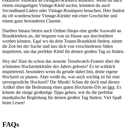
exklusive Auswahl an Designer-Kleidern anbieten. Wenn du nach
einem einzigartigen Vintage-Kleid suchst, könntest du auch
Secondhand-Läden oder Vintage-Boutiquen besuchen. Hier findest
du oft wunderschöne Vintage-Kleider mit einer Geschichte und
einem ganz besonderen Charme.
Darüber hinaus bieten auch Online-Shops eine große Auswahl an
Brautkleidern an, die bequem von zu Hause aus durchstöbert
werden können. Egal wo du dein Traum-Brautkleid findest, nimm
dir Zeit bei der Suche und lass dich von verschiedenen Stilen
inspirieren, um das perfekte Kleid für deinen großen Tag zu finden.
Hey du! Hast du schon das neueste Trendwatch-Feature über die
schönsten Hochzeitskleider des Jahres gelesen? Es ist wirklich
inspirierend, besonders wenn du gerade dabei bist, deine eigene
Hochzeit zu planen. Aber weißt du, was auch wichtig ist für eine
unvergessliche Hochzeit? Die Musik! Schau dir doch mal diesen
Artikel über die Bedeutung eines guten Hochzeits-DJs an
hier
. Es
könnte dir einige großartige Tipps geben, wie du die perfekte
musikalische Begleitung für deinen großen Tag findest. Viel Spaß
beim Lesen!
FAQs