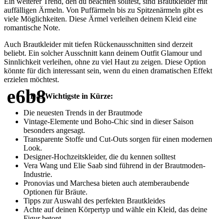
Ein weiterer Trend, den du beachten solltest, sind Brautkleider mit
auffälligen Ärmeln. Von Puffärmeln bis zu Spitzenärmeln gibt es
viele Möglichkeiten. Diese Ärmel verleihen deinem Kleid eine
romantische Note.
Auch Brautkleider mit tiefen Rückenausschnitten sind derzeit
beliebt. Ein solcher Ausschnitt kann deinem Outfit Glamour und
Sinnlichkeit verleihen, ohne zu viel Haut zu zeigen. Diese Option
könnte für dich interessant sein, wenn du einen dramatischen Effekt
erzielen möchtest.
Das Wichtigste in Kürze:
Die neuesten Trends in der Brautmode
Vintage-Elemente und Boho-Chic sind in dieser Saison
besonders angesagt.
Transparente Stoffe und Cut-Outs sorgen für einen modernen
Look.
Designer-Hochzeitskleider, die du kennen solltest
Vera Wang und Elie Saab sind führend in der Brautmoden-
Industrie.
Pronovias und Marchesa bieten auch atemberaubende
Optionen für Bräute.
Tipps zur Auswahl des perfekten Brautkleides
Achte auf deinen Körpertyp und wähle ein Kleid, das deine
Figur betont.