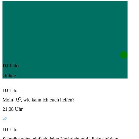
DJ Lito
Online
DJ Lito
Moin! 👋, wie kann ich euch helfen?
21:08 Uhr
DJ Lito
Schreibe unten einfach deine Nachricht und klicke auf dem