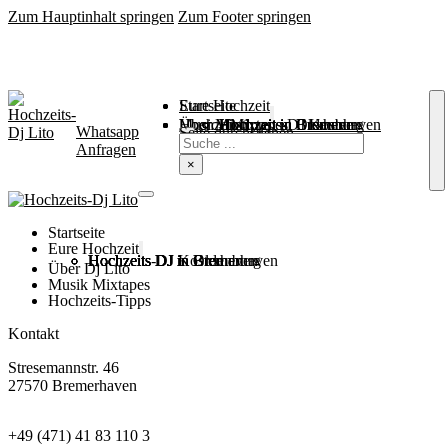
Zum Hauptinhalt springen
Zum Footer springen
Startseite
Eure Hochzeit
Über Mich
Music / Mixtapes
Hochzeitstipps
Hochzeit in Bremen
Hochzeit in Bremerhaven
Hochzeit in Cuxhaven
Hochzeit in Oldenburg
Hochzeits-DJ Kosten
Whatsapp
Suchen
Seite durchsuchen
Anfragen
×
Startseite
Eure Hochzeit
Hochzeits DJ in Bremen
Hochzeits DJ in Bremerhaven
Hochzeits DJ in Cuxhaven
Hochzeits DJ in Oldenburg
Hochzeits-DJ Kosten
Über Dj Lito
Musik Mixtapes
Hochzeits-Tipps
Kontakt
Stresemannstr. 46
27570 Bremerhaven
+49 (471) 41 83 110 3