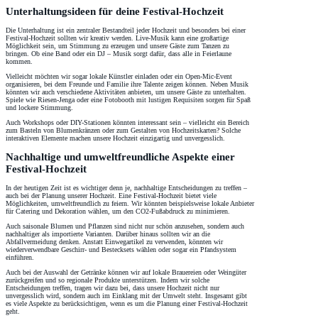
Unterhaltungsideen für deine Festival-Hochzeit
Die Unterhaltung ist ein zentraler Bestandteil jeder Hochzeit und besonders bei einer
Festival-Hochzeit sollten wir kreativ werden. Live-Musik kann eine großartige
Möglichkeit sein, um Stimmung zu erzeugen und unsere Gäste zum Tanzen zu
bringen. Ob eine Band oder ein DJ – Musik sorgt dafür, dass alle in Feierlaune
kommen.
Vielleicht möchten wir sogar lokale Künstler einladen oder ein Open-Mic-Event
organisieren, bei dem Freunde und Familie ihre Talente zeigen können. Neben Musik
könnten wir auch verschiedene Aktivitäten anbieten, um unsere Gäste zu unterhalten.
Spiele wie Riesen-Jenga oder eine Fotobooth mit lustigen Requisiten sorgen für Spaß
und lockere Stimmung.
Auch Workshops oder DIY-Stationen könnten interessant sein – vielleicht ein Bereich
zum Basteln von Blumenkränzen oder zum Gestalten von Hochzeitskarten? Solche
interaktiven Elemente machen unsere Hochzeit einzigartig und unvergesslich.
Nachhaltige und umweltfreundliche Aspekte einer
Festival-Hochzeit
In der heutigen Zeit ist es wichtiger denn je, nachhaltige Entscheidungen zu treffen –
auch bei der Planung unserer Hochzeit. Eine Festival-Hochzeit bietet viele
Möglichkeiten, umweltfreundlich zu feiern. Wir könnten beispielsweise lokale Anbieter
für Catering und Dekoration wählen, um den CO2-Fußabdruck zu minimieren.
Auch saisonale Blumen und Pflanzen sind nicht nur schön anzusehen, sondern auch
nachhaltiger als importierte Varianten. Darüber hinaus sollten wir an die
Abfallvermeidung denken. Anstatt Einwegartikel zu verwenden, könnten wir
wiederverwendbare Geschirr- und Bestecksets wählen oder sogar ein Pfandsystem
einführen.
Auch bei der Auswahl der Getränke können wir auf lokale Brauereien oder Weingüter
zurückgreifen und so regionale Produkte unterstützen. Indem wir solche
Entscheidungen treffen, tragen wir dazu bei, dass unsere Hochzeit nicht nur
unvergesslich wird, sondern auch im Einklang mit der Umwelt steht. Insgesamt gibt
es viele Aspekte zu berücksichtigen, wenn es um die Planung einer Festival-Hochzeit
geht.