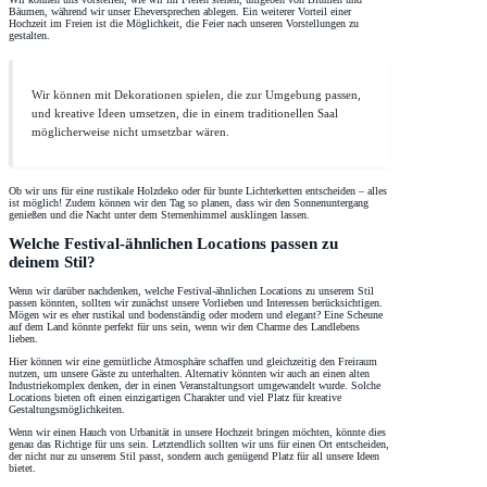
Bäumen, während wir unser Eheversprechen ablegen. Ein weiterer Vorteil einer
Hochzeit im Freien ist die Möglichkeit, die Feier nach unseren Vorstellungen zu
gestalten.
Wir können mit Dekorationen spielen, die zur Umgebung passen,
und kreative Ideen umsetzen, die in einem traditionellen Saal
möglicherweise nicht umsetzbar wären.
Ob wir uns für eine rustikale Holzdeko oder für bunte Lichterketten entscheiden – alles
ist möglich! Zudem können wir den Tag so planen, dass wir den Sonnenuntergang
genießen und die Nacht unter dem Sternenhimmel ausklingen lassen.
Welche Festival-ähnlichen Locations passen zu
deinem Stil?
Wenn wir darüber nachdenken, welche Festival-ähnlichen Locations zu unserem Stil
passen könnten, sollten wir zunächst unsere Vorlieben und Interessen berücksichtigen.
Mögen wir es eher rustikal und bodenständig oder modern und elegant? Eine Scheune
auf dem Land könnte perfekt für uns sein, wenn wir den Charme des Landlebens
lieben.
Hier können wir eine gemütliche Atmosphäre schaffen und gleichzeitig den Freiraum
nutzen, um unsere Gäste zu unterhalten. Alternativ könnten wir auch an einen alten
Industriekomplex denken, der in einen Veranstaltungsort umgewandelt wurde. Solche
Locations bieten oft einen einzigartigen Charakter und viel Platz für kreative
Gestaltungsmöglichkeiten.
Wenn wir einen Hauch von Urbanität in unsere Hochzeit bringen möchten, könnte dies
genau das Richtige für uns sein. Letztendlich sollten wir uns für einen Ort entscheiden,
der nicht nur zu unserem Stil passt, sondern auch genügend Platz für all unsere Ideen
bietet.