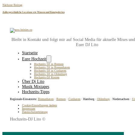
Nächster Beitrag
Außergewöhnliche Locations wie Museen und Kunstgalerien
Bleibt in Kontakt und folgt mir auf Social Media für aktuelle Mixes un
Euer DJ Lito
Startseite
Eure Hochzeit
Hochzeits DJ in Bremen
Hochzeits DJ in Bremerhaven
Hochzeits DJ in Cuxhaven
Hochzeits DJ in Oldenburg
Hochzeits-DJ Kosten
Über Dj Lito
Musik Mixtapes
Hochzeits-Tipps
Regionale-Einsatzorte:
Bremerhaven
·
Bremen
·
Cuxhaven
· Hamburg ·
Oldenburg
· Niedersachsen ·
Un
Cookie-Einstellungen ändern
Impressum
Datenschutzerklärung
Hochzeits-DJ Lito ©