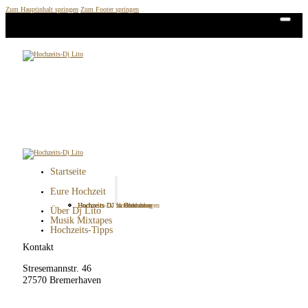
Zum Hauptinhalt springen
Zum Footer springen
Startseite
Eure Hochzeit
Hochzeits DJ in Bremen
Hochzeits DJ in Bremerhaven
Hochzeits DJ in Cuxhaven
Hochzeits DJ in Oldenburg
Hochzeits-DJ Kosten
Über Dj Lito
Musik Mixtapes
Hochzeits-Tipps
Kontakt
Stresemannstr. 46
27570 Bremerhaven