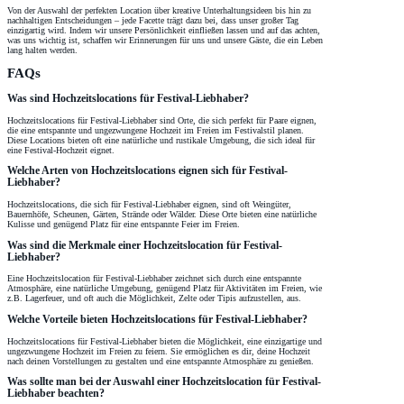
Von der Auswahl der perfekten Location über kreative Unterhaltungsideen bis hin zu
nachhaltigen Entscheidungen – jede Facette trägt dazu bei, dass unser großer Tag
einzigartig wird. Indem wir unsere Persönlichkeit einfließen lassen und auf das achten,
was uns wichtig ist, schaffen wir Erinnerungen für uns und unsere Gäste, die ein Leben
lang halten werden.
FAQs
Was sind Hochzeitslocations für Festival-Liebhaber?
Hochzeitslocations für Festival-Liebhaber sind Orte, die sich perfekt für Paare eignen,
die eine entspannte und ungezwungene Hochzeit im Freien im Festivalstil planen.
Diese Locations bieten oft eine natürliche und rustikale Umgebung, die sich ideal für
eine Festival-Hochzeit eignet.
Welche Arten von Hochzeitslocations eignen sich für Festival-
Liebhaber?
Hochzeitslocations, die sich für Festival-Liebhaber eignen, sind oft Weingüter,
Bauernhöfe, Scheunen, Gärten, Strände oder Wälder. Diese Orte bieten eine natürliche
Kulisse und genügend Platz für eine entspannte Feier im Freien.
Was sind die Merkmale einer Hochzeitslocation für Festival-
Liebhaber?
Eine Hochzeitslocation für Festival-Liebhaber zeichnet sich durch eine entspannte
Atmosphäre, eine natürliche Umgebung, genügend Platz für Aktivitäten im Freien, wie
z.B. Lagerfeuer, und oft auch die Möglichkeit, Zelte oder Tipis aufzustellen, aus.
Welche Vorteile bieten Hochzeitslocations für Festival-Liebhaber?
Hochzeitslocations für Festival-Liebhaber bieten die Möglichkeit, eine einzigartige und
ungezwungene Hochzeit im Freien zu feiern. Sie ermöglichen es dir, deine Hochzeit
nach deinen Vorstellungen zu gestalten und eine entspannte Atmosphäre zu genießen.
Was sollte man bei der Auswahl einer Hochzeitslocation für Festival-
Liebhaber beachten?