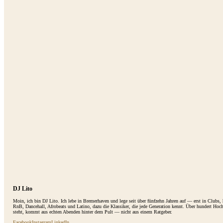
DJ Lito
Moin, ich bin DJ Lito. Ich lebe in Bremerhaven und lege seit über fünfzehn Jahren auf — erst in Clubs
RnB, Dancehall, Afrobeats und Latino, dazu die Klassiker, die jede Generation kennt. Über hundert Hoc
steht, kommt aus echten Abenden hinter dem Pult — nicht aus einem Ratgeber.
Facebook
Instagram
LinkedIn