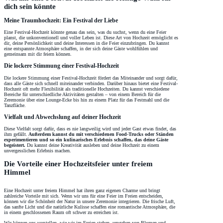
dich sein könnte
Meine Traumhochzeit: Ein Festival der Liebe
Eine Festival-Hochzeit könnte genau das sein, was du suchst, wenn du eine Feier
planst, die unkonventionell und voller Leben ist. Diese Art von Hochzeit ermöglicht es
dir, deine Persönlichkeit und deine Interessen in die Feier einzubringen. Du kannst
eine entspannte Atmosphäre schaffen, in der sich deine Gäste wohlfühlen und
gemeinsam mit dir feiern können.
Die lockere Stimmung einer Festival-Hochzeit
Die lockere Stimmung einer Festival-Hochzeit fördert das Miteinander und sorgt dafür,
dass alle Gäste sich schnell miteinander verbinden. Darüber hinaus bietet eine Festival-
Hochzeit oft mehr Flexibilität als traditionelle Hochzeiten. Du kannst verschiedene
Bereiche für unterschiedliche Aktivitäten gestalten – von einem Bereich für die
Zeremonie über eine Lounge-Ecke bis hin zu einem Platz für das Festmahl und die
Tanzfläche.
Vielfalt und Abwechslung auf deiner Hochzeit
Diese Vielfalt sorgt dafür, dass es nie langweilig wird und jeder Gast etwas findet, das
ihm gefällt.
Außerdem kannst du mit verschiedenen Food-Trucks oder Ständen
experimentieren und so ein kulinarisches Erlebnis schaffen, das deine Gäste
begeistert.
Du kannst deine Kreativität ausleben und deine Hochzeit zu einem
unvergesslichen Erlebnis machen.
Die Vorteile einer Hochzeitsfeier unter freiem
Himmel
Eine Hochzeit unter freiem Himmel hat ihren ganz eigenen Charme und bringt
zahlreiche Vorteile mit sich. Wenn wir uns für eine Feier im Freien entscheiden,
können wir die Schönheit der Natur in unsere Zeremonie integrieren. Die frische Luft,
das sanfte Licht und die natürliche Kulisse schaffen eine romantische Atmosphäre, die
in einem geschlossenen Raum oft schwer zu erreichen ist.
Wir können uns vorstellen, wie wir im Freien stehen, umgeben von Blumen und