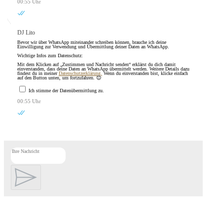
00:55 Uhr
DJ Lito
Bevor wir über WhatsApp miteinander schreiben können, brauche ich deine
Einwilligung zur Verwendung und Übermittlung deiner Daten an WhatsApp.
Wichtige Infos zum Datenschutz:
Mit dem Klicken auf „Zustimmen und Nachricht senden“ erklärst du dich damit
einverstanden, dass deine Daten an WhatsApp übermittelt werden. Weitere Details dazu
findest du in meiner
Datenschutzerklärung.
Wenn du einverstanden bist, klicke einfach
auf den Button unten, um fortzufahren. 😊
Ich stimme der Datenübermittlung zu.
00:55 Uhr