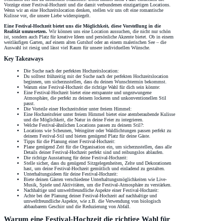
Vorzüge einer Festival-Hochzeit und die damit verbundenen einzigartigen Locations.
Wenn wir an eine Hochzeitslocation denken, stellen wir uns oft eine romantische
Kulisse vor, die unsere Liebe widerspiegelt.
Eine Festival-Hochzeit bietet uns die Möglichkeit, diese Vorstellung in die
Realität umzusetzen.
Wir können uns eine Location aussuchen, die nicht nur schön
ist, sondern auch Platz für kreative Ideen und persönliche Akzente bietet. Ob in einem
weitläufigen Garten, auf einem alten Gutshof oder an einem malerischen See – die
Auswahl ist riesig und lässt viel Raum für unsere individuellen Wünsche.
Key Takeaways
Die Suche nach der perfekten Hochzeitslocation:
Du solltest frühzeitig mit der Suche nach der perfekten Hochzeitslocation
beginnen, um sicherzustellen, dass du deinen Wunschtermin bekommst.
Warum eine Festival-Hochzeit die richtige Wahl für dich sein könnte:
Eine Festival-Hochzeit bietet eine entspannte und ungezwungene
Atmosphäre, die perfekt zu deinem lockeren und unkonventionellen Stil
passt.
Die Vorteile einer Hochzeitsfeier unter freiem Himmel:
Eine Hochzeitsfeier unter freiem Himmel bietet eine atemberaubende Kulisse
und die Möglichkeit, die Natur in deine Feier zu integrieren.
Welche Festival-ähnlichen Locations passen zu deinem Stil?:
Locations wie Scheunen, Weingüter oder Waldlichtungen passen perfekt zu
deinem Festival-Stil und bieten genügend Platz für deine Gäste.
Tipps für die Planung einer Festival-Hochzeit:
Plane genügend Zeit für die Organisation ein, um sicherzustellen, dass alle
Details deiner Festival-Hochzeit perfekt sind und reibungslos ablaufen.
Die richtige Ausstattung für deine Festival-Hochzeit:
Stelle sicher, dass du genügend Sitzgelegenheiten, Zelte und Dekorationen
hast, um deine Festival-Hochzeit gemütlich und einladend zu gestalten.
Unterhaltungsideen für deine Festival-Hochzeit:
Biete deinen Gästen verschiedene Unterhaltungsmöglichkeiten wie Live-
Musik, Spiele und Aktivitäten, um die Festival-Atmosphäre zu verstärken.
Nachhaltige und umweltfreundliche Aspekte einer Festival-Hochzeit:
Achte bei der Planung deiner Festival-Hochzeit auf nachhaltige und
umweltfreundliche Aspekte, wie z.B. die Verwendung von biologisch
abbaubarem Geschirr und die Reduzierung von Abfall.
Warum eine Festival-Hochzeit die richtige Wahl für