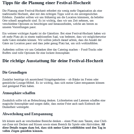
Tipps für die Planung einer Festival-Hochzeit
Die Planung einer Festival-Hochzeit erfordert ein wenig mehr Organisation als eine
traditionelle Hochzeit, aber mit den richtigen Tipps wird es ein unvergessliches
Erlebnis. Zunächst sollten wir uns frühzeitig um die Location kümmern, da beliebte
Orte schnell ausgebucht sind. Es ist wichtig, dass wir uns Zeit nehmen, um
verschiedene Optionen zu besichtigen und herauszufinden, welche am besten zu
unseren Vorstellungen passt.
Ein weiterer wichtiger Aspekt ist die Gästeliste. Bei einer Festival-Hochzeit haben wir
oft mehr Platz als in einem traditionellen Saal, was bedeutet, dass wir möglicherweise
mehr Gäste einladen können. Wir sollten jedoch darauf achten, dass die Anzahl der
Gäste zur Location passt und dass jeder genug Platz hat, um sich wohlzufühlen.
Außerdem sollten wir uns Gedanken über das Catering machen – Food-Trucks oder
Buffets sind tolle Optionen für eine lockere Atmosphäre.
Die richtige Ausstattung für deine Festival-Hochzeit
Die Grundlagen
Zunächst benötige ich ausreichend Sitzgelegenheiten – ob Bänke im Freien oder
gemütliche Lounge-Möbel. Es ist wichtig, dass sich meine Gäste entspannen können
und genügend Platz haben.
Atmosphäre schaffen
Zusätzlich sollte ich an Beleuchtung denken. Lichterketten und Laternen schaffen eine
magische Atmosphäre und sorgen dafür, dass meine Feier auch nach Einbruch der
Dunkelheit weitergeht.
Abwechslung und Entspannung
Ich könnte auch an verschiedene Bereiche denken – einen Platz zum Tanzen, eine Chill-
out-Zone mit Decken und Kissen sowie einen Bereich für Spiele oder Aktivitäten.
All
diese Details tragen dazu bei, dass sich meine Gäste wohlfühlen und den Tag in
vollen Zügen genießen können.