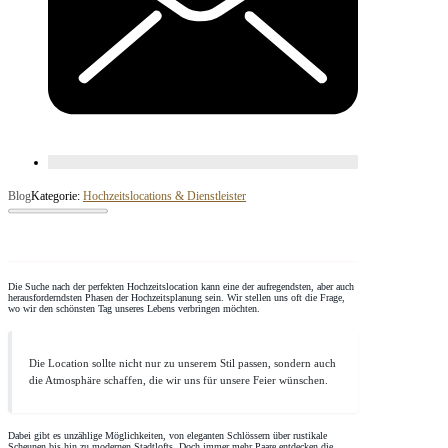
Blog
Kategorie:
Hochzeitslocations & Dienstleister
Die Suche nach der perfekten Hochzeitslocation kann eine der aufregendsten, aber auch
herausforderndsten Phasen der Hochzeitsplanung sein. Wir stellen uns oft die Frage,
wo wir den schönsten Tag unseres Lebens verbringen möchten.
Die Location sollte nicht nur zu unserem Stil passen, sondern auch
die Atmosphäre schaffen, die wir uns für unsere Feier wünschen.
Dabei gibt es unzählige Möglichkeiten, von eleganten Schlössern über rustikale
Scheunen bis hin zu modernen Stadtlofts. Doch immer mehr Paare entdecken die