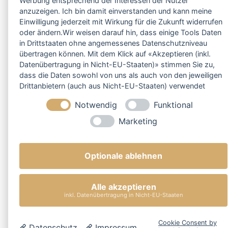
Werbung entsprechend der Interessen der Nutzer
anzuzeigen. Ich bin damit einverstanden und kann meine
Einwilligung jederzeit mit Wirkung für die Zukunft widerrufen
oder ändern.Wir weisen darauf hin, dass einige Tools Daten
in Drittstaaten ohne angemessenes Datenschutzniveau
übertragen können. Mit dem Klick auf «Akzeptieren (inkl.
Datenübertragung in Nicht-EU-Staaten)» stimmen Sie zu,
dass die Daten sowohl von uns als auch von den jeweiligen
Drittanbietern (auch aus Nicht-EU-Staaten) verwendet
werden dürfen. Sie können Ihre Cookie-Einstellungen
Notwendig
Funktional
selbstverständlich jederzeit ändern.
Marketing
Optionale ablehnen
Alle akzeptieren
inkl. Datenübertragung in Nicht-EU-Staaten
Cookie Consent by
Datenschutz
Impressum