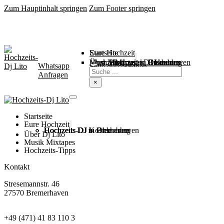
Zum Hauptinhalt springen
Zum Footer springen
Startseite
Eure Hochzeit
Über Mich
Music / Mixtapes
Hochzeitstipps
Hochzeit in Bremen
Hochzeit in Bremerhaven
Hochzeit in Cuxhaven
Hochzeit in Oldenburg
Hochzeits-DJ Kosten
Whatsapp
Suchen
Seite durchsuchen
Anfragen
×
Startseite
Eure Hochzeit
Hochzeits DJ in Bremen
Hochzeits DJ in Bremerhaven
Hochzeits DJ in Cuxhaven
Hochzeits DJ in Oldenburg
Hochzeits-DJ Kosten
Über Dj Lito
Musik Mixtapes
Hochzeits-Tipps
Kontakt
Stresemannstr. 46
27570 Bremerhaven
+49 (471) 41 83 110 3