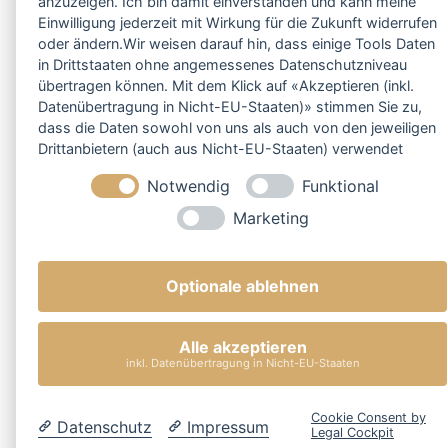
anzuzeigen. Ich bin damit einverstanden und kann meine
Einwilligung jederzeit mit Wirkung für die Zukunft widerrufen
oder ändern.Wir weisen darauf hin, dass einige Tools Daten
in Drittstaaten ohne angemessenes Datenschutzniveau
übertragen können. Mit dem Klick auf «Akzeptieren (inkl.
Datenübertragung in Nicht-EU-Staaten)» stimmen Sie zu,
dass die Daten sowohl von uns als auch von den jeweiligen
Drittanbietern (auch aus Nicht-EU-Staaten) verwendet
werden dürfen. Sie können Ihre Cookie-Einstellungen
Notwendig
Funktional
selbstverständlich jederzeit ändern.
Marketing
Optionale ablehnen
Alle akzeptieren
inkl. Datenübertragung in Nicht-EU-Staaten
Cookie Consent by
Datenschutz
Impressum
Legal Cockpit