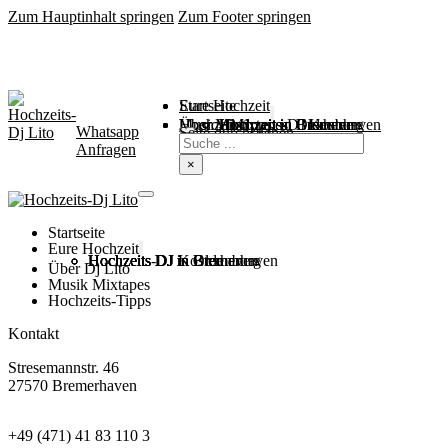
Zum Hauptinhalt springen
Zum Footer springen
Startseite
Eure Hochzeit
Über Mich
Music / Mixtapes
Hochzeitstipps
Hochzeit in Bremen
Hochzeit in Bremerhaven
Hochzeit in Cuxhaven
Hochzeit in Oldenburg
Hochzeits-DJ Kosten
Whatsapp
Suchen
Seite durchsuchen
Anfragen
×
Startseite
Eure Hochzeit
Hochzeits DJ in Bremen
Hochzeits DJ in Bremerhaven
Hochzeits DJ in Cuxhaven
Hochzeits DJ in Oldenburg
Hochzeits-DJ Kosten
Über Dj Lito
Musik Mixtapes
Hochzeits-Tipps
Kontakt
Stresemannstr. 46
27570 Bremerhaven
+49 (471) 41 83 110 3