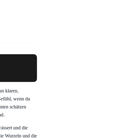
an klaren,
Gefühl, wenn du
isten schätzen
nd.
ässert und die
 die Wurzeln und die