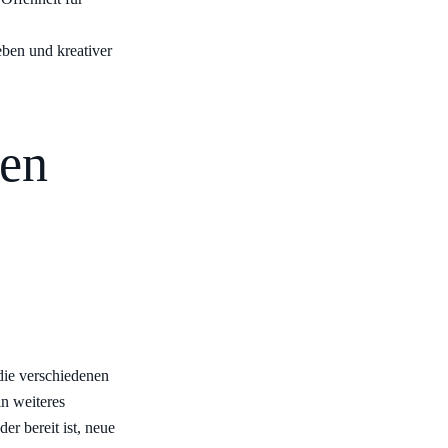
eben und kreativer
gen
die verschiedenen
in weiteres
er bereit ist, neue