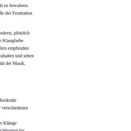
tät zu bewahren.
e der Frustration
nderst, plötzlich
he Klangfarbe
tlers empfunden
tzuhalten und sehen
tät der Musik.
usikstile
r verschiedenen
er Klänge
Offenheit für