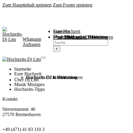
Zum Hauptinhalt springen
Zum Footer springen
Startseite
Eure Hochzeit
Über Mich
Music / Mixtapes
Hochzeitstipps
Hochzeit in Bremen
Hochzeit in Bremerhaven
Hochzeit in Cuxhaven
Hochzeit in Oldenburg
Hochzeits-DJ Kosten
Whatsapp
Suchen
Seite durchsuchen
Anfragen
×
Startseite
Eure Hochzeit
Hochzeits DJ in Bremen
Hochzeits DJ in Bremerhaven
Hochzeits DJ in Cuxhaven
Hochzeits DJ in Oldenburg
Hochzeits-DJ Kosten
Über Dj Lito
Musik Mixtapes
Hochzeits-Tipps
Kontakt
Stresemannstr. 46
27570 Bremerhaven
+49 (471) 41 83 110 3