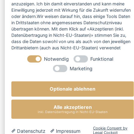
anzuzeigen. Ich bin damit einverstanden und kann meine
Einwilligung jederzeit mit Wirkung für die Zukunft widerrufen
oder ändern.Wir weisen darauf hin, dass einige Tools Daten
in Drittstaaten ohne angemessenes Datenschutzniveau
übertragen können. Mit dem Klick auf «Akzeptieren (inkl.
Datenübertragung in Nicht-EU-Staaten)» stimmen Sie zu,
dass die Daten sowohl von uns als auch von den jeweiligen
Drittanbietern (auch aus Nicht-EU-Staaten) verwendet
werden dürfen. Sie können Ihre Cookie-Einstellungen
Notwendig
Funktional
selbstverständlich jederzeit ändern.
Marketing
Optionale ablehnen
Alle akzeptieren
inkl. Datenübertragung in Nicht-EU-Staaten
Cookie Consent by
Datenschutz
Impressum
Legal Cockpit