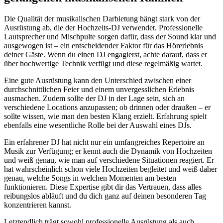
Die Qualität der musikalischen Darbietung hängt stark von der
Ausrüstung ab, die der Hochzeits-DJ verwendet. Professionelle
Lautsprecher und Mischpulte sorgen dafür, dass der Sound klar und
ausgewogen ist – ein entscheidender Faktor für das Hörerlebnis
deiner Gäste. Wenn du einen DJ engagierst, achte darauf, dass er
über hochwertige Technik verfügt und diese regelmäßig wartet.
Eine gute Ausrüstung kann den Unterschied zwischen einer
durchschnittlichen Feier und einem unvergesslichen Erlebnis
ausmachen. Zudem sollte der DJ in der Lage sein, sich an
verschiedene Locations anzupassen; ob drinnen oder draußen – er
sollte wissen, wie man den besten Klang erzielt. Erfahrung spielt
ebenfalls eine wesentliche Rolle bei der Auswahl eines DJs.
Ein erfahrener DJ hat nicht nur ein umfangreiches Repertoire an
Musik zur Verfügung; er kennt auch die Dynamik von Hochzeiten
und weiß genau, wie man auf verschiedene Situationen reagiert. Er
hat wahrscheinlich schon viele Hochzeiten begleitet und weiß daher
genau, welche Songs in welchen Momenten am besten
funktionieren. Diese Expertise gibt dir das Vertrauen, dass alles
reibungslos abläuft und du dich ganz auf deinen besonderen Tag
konzentrieren kannst.
Letztendlich trägt sowohl professionelle Ausrüstung als auch