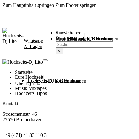
Zum Hauptinhalt springen
Zum Footer springen
Startseite
Eure Hochzeit
Über Mich
Music / Mixtapes
Hochzeitstipps
Hochzeit in Bremen
Hochzeit in Bremerhaven
Hochzeit in Cuxhaven
Hochzeit in Oldenburg
Hochzeits-DJ Kosten
Whatsapp
Suchen
Seite durchsuchen
Anfragen
×
Startseite
Eure Hochzeit
Hochzeits DJ in Bremen
Hochzeits DJ in Bremerhaven
Hochzeits DJ in Cuxhaven
Hochzeits DJ in Oldenburg
Hochzeits-DJ Kosten
Über Dj Lito
Musik Mixtapes
Hochzeits-Tipps
Kontakt
Stresemannstr. 46
27570 Bremerhaven
+49 (471) 41 83 110 3