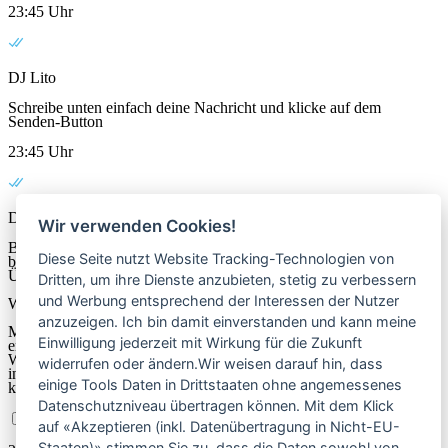
23:45 Uhr
DJ Lito
Schreibe unten einfach deine Nachricht und klicke auf dem
Senden-Button
23:45 Uhr
DJ Lito
Wir verwenden Cookies!
Bevor wir über WhatsApp miteinander schreiben können,
Diese Seite nutzt Website Tracking-Technologien von
brauche ich deine Einwilligung zur Verwendung und
Übermittlung deiner Daten an WhatsApp.
Dritten, um ihre Dienste anzubieten, stetig zu verbessern
und Werbung entsprechend der Interessen der Nutzer
Wichtige Infos zum Datenschutz:
anzuzeigen. Ich bin damit einverstanden und kann meine
Mit dem Klicken auf „Zustimmen und Nachricht senden“
Einwilligung jederzeit mit Wirkung für die Zukunft
erklärst du dich damit einverstanden, dass deine Daten an
WhatsApp übermittelt werden. Weitere Details dazu findest du
widerrufen oder ändern.Wir weisen darauf hin, dass
in meiner
Datenschutzerklärung.
Wenn du einverstanden bist,
einige Tools Daten in Drittstaaten ohne angemessenes
klicke einfach auf den Button unten, um fortzufahren. 😊
Datenschutzniveau übertragen können. Mit dem Klick
Ich stimme der Datenübermittlung zu.
auf «Akzeptieren (inkl. Datenübertragung in Nicht-EU-
Staaten)» stimmen Sie zu, dass die Daten sowohl von