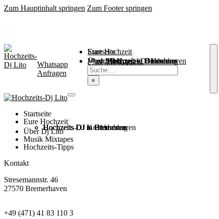
Zum Hauptinhalt springen
Zum Footer springen
Startseite
Eure Hochzeit
Über Mich
Music / Mixtapes
Hochzeitstipps
Hochzeit in Bremen
Hochzeit in Bremerhaven
Hochzeit in Cuxhaven
Hochzeit in Oldenburg
Hochzeits-DJ Kosten
Whatsapp
Suchen
Seite durchsuchen
Anfragen
×
Startseite
Eure Hochzeit
Hochzeits DJ in Bremen
Hochzeits DJ in Bremerhaven
Hochzeits DJ in Cuxhaven
Hochzeits DJ in Oldenburg
Hochzeits-DJ Kosten
Über Dj Lito
Musik Mixtapes
Hochzeits-Tipps
Kontakt
Stresemannstr. 46
27570 Bremerhaven
+49 (471) 41 83 110 3