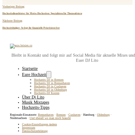
Vorheriger Beitrag
Hochzeitsdienstleister für Motto-Hochzeiten: Spezialisten für Themenfeiern
Nächster Beitrag
Hochzeitsbudget: So legt ihr finanzielle Prioritäten fest
Bleibt in Kontakt und folgt mir auf Social Media für aktuelle Mixes un
Euer DJ Lito
Startseite
Eure Hochzeit
Hochzeits DJ in Bremen
Hochzeits DJ in Bremerhaven
Hochzeits DJ in Cuxhaven
Hochzeits DJ in Oldenburg
Hochzeits-DJ Kosten
Über Dj Lito
Musik Mixtapes
Hochzeits-Tipps
Regionale-Einsatzorte:
Bremerhaven
·
Bremen
·
Cuxhaven
· Hamburg ·
Oldenburg
·
Niedersachsen ·
Und überall wo man mich braucht
Cookie-Einstellungen ändern
Impressum
Datenschutzerklärung