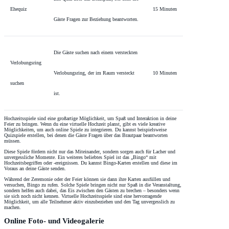
Ehequiz
15 Minuten
Gäste Fragen zur Beziehung beantworten.
Die Gäste suchen nach einem versteckten
Verlobungsring
Verlobungsring, der im Raum versteckt
10 Minuten
suchen
ist.
Hochzeitsspiele sind eine großartige Möglichkeit, um Spaß und Interaktion in deine
Feier zu bringen. Wenn du eine virtuelle Hochzeit planst, gibt es viele kreative
Möglichkeiten, um auch online Spiele zu integrieren. Du kannst beispielsweise
Quizspiele erstellen, bei denen die Gäste Fragen über das Brautpaar beantworten
müssen.
Diese Spiele fördern nicht nur das Miteinander, sondern sorgen auch für Lacher und
unvergessliche Momente. Ein weiteres beliebtes Spiel ist das „Bingo“ mit
Hochzeitsbegriffen oder -ereignissen. Du kannst Bingo-Karten erstellen und diese im
Voraus an deine Gäste senden.
Während der Zeremonie oder der Feier können sie dann ihre Karten ausfüllen und
versuchen, Bingo zu rufen. Solche Spiele bringen nicht nur Spaß in die Veranstaltung,
sondern helfen auch dabei, das Eis zwischen den Gästen zu brechen – besonders wenn
sie sich noch nicht kennen. Virtuelle Hochzeitsspiele sind eine hervorragende
Möglichkeit, um alle Teilnehmer aktiv einzubeziehen und den Tag unvergesslich zu
machen.
Online Foto- und Videogalerie