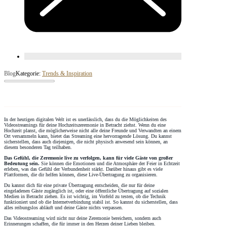
Blog
Kategorie:
Trends & Inspiration
In der heutigen digitalen Welt ist es unerlässlich, dass du die Möglichkeiten des
Videostreamings für deine Hochzeitszeremonie in Betracht ziehst. Wenn du eine
Hochzeit planst, die möglicherweise nicht alle deine Freunde und Verwandten an einem
Ort versammeln kann, bietet das Streaming eine hervorragende Lösung. Du kannst
sicherstellen, dass auch diejenigen, die nicht physisch anwesend sein können, an
diesem besonderen Tag teilhaben.
Das Gefühl, die Zeremonie live zu verfolgen, kann für viele Gäste von großer
Bedeutung sein.
Sie können die Emotionen und die Atmosphäre der Feier in Echtzeit
erleben, was das Gefühl der Verbundenheit stärkt. Darüber hinaus gibt es viele
Plattformen, die dir helfen können, diese Live-Übertragung zu organisieren.
Du kannst dich für eine private Übertragung entscheiden, die nur für deine
eingeladenen Gäste zugänglich ist, oder eine öffentliche Übertragung auf sozialen
Medien in Betracht ziehen. Es ist wichtig, im Vorfeld zu testen, ob die Technik
funktioniert und ob die Internetverbindung stabil ist. So kannst du sicherstellen, dass
alles reibungslos abläuft und deine Gäste nichts verpassen.
Das Videostreaming wird nicht nur deine Zeremonie bereichern, sondern auch
Erinnerungen schaffen, die für immer in den Herzen deiner Lieben bleiben.