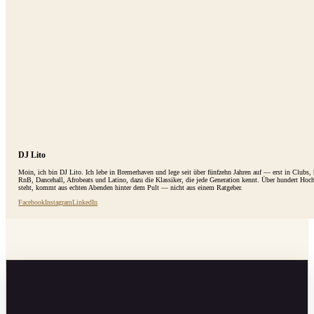
DJ Lito
Moin, ich bin DJ Lito. Ich lebe in Bremerhaven und lege seit über fünfzehn Jahren auf — erst in Clubs
RnB, Dancehall, Afrobeats und Latino, dazu die Klassiker, die jede Generation kennt. Über hundert Hoc
steht, kommt aus echten Abenden hinter dem Pult — nicht aus einem Ratgeber.
Facebook
Instagram
LinkedIn