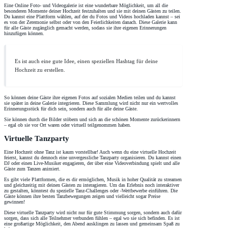
Eine Online Foto- und Videogalerie ist eine wunderbare Möglichkeit, um all die
besonderen Momente deiner Hochzeit festzuhalten und sie mit deinen Gästen zu teilen.
Du kannst eine Plattform wählen, auf der du Fotos und Videos hochladen kannst – sei
es von der Zeremonie selbst oder von den Feierlichkeiten danach. Diese Galerie kann
für alle Gäste zugänglich gemacht werden, sodass sie ihre eigenen Erinnerungen
hinzufügen können.
Es ist auch eine gute Idee, einen speziellen Hashtag für deine
Hochzeit zu erstellen.
So können deine Gäste ihre eigenen Fotos auf sozialen Medien teilen und du kannst
sie später in deine Galerie integrieren. Diese Sammlung wird nicht nur ein wertvolles
Erinnerungsstück für dich sein, sondern auch für alle deine Gäste.
Sie können durch die Bilder stöbern und sich an die schönen Momente zurückerinnern
– egal ob sie vor Ort waren oder virtuell teilgenommen haben.
Virtuelle Tanzparty
Eine Hochzeit ohne Tanz ist kaum vorstellbar! Auch wenn du eine virtuelle Hochzeit
feierst, kannst du dennoch eine unvergessliche Tanzparty organisieren. Du kannst einen
DJ oder einen Live-Musiker engagieren, der über eine Videoverbindung spielt und alle
Gäste zum Tanzen animiert.
Es gibt viele Plattformen, die es dir ermöglichen, Musik in hoher Qualität zu streamen
und gleichzeitig mit deinen Gästen zu interagieren. Um das Erlebnis noch interaktiver
zu gestalten, könntest du spezielle Tanz-Challenges oder -Wettbewerbe einführen. Die
Gäste können ihre besten Tanzbewegungen zeigen und vielleicht sogar Preise
gewinnen!
Diese virtuelle Tanzparty wird nicht nur für gute Stimmung sorgen, sondern auch dafür
sorgen, dass sich alle Teilnehmer verbunden fühlen – egal wo sie sich befinden. Es ist
eine großartige Möglichkeit, den Abend ausklingen zu lassen und gemeinsam Spaß zu