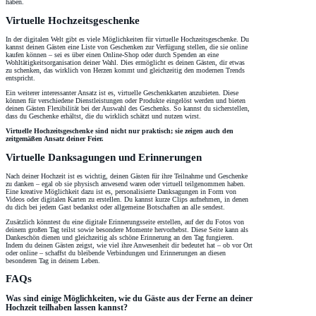
haben.
Virtuelle Hochzeitsgeschenke
In der digitalen Welt gibt es viele Möglichkeiten für virtuelle Hochzeitsgeschenke. Du
kannst deinen Gästen eine Liste von Geschenken zur Verfügung stellen, die sie online
kaufen können – sei es über einen Online-Shop oder durch Spenden an eine
Wohltätigkeitsorganisation deiner Wahl. Dies ermöglicht es deinen Gästen, dir etwas
zu schenken, das wirklich von Herzen kommt und gleichzeitig den modernen Trends
entspricht.
Ein weiterer interessanter Ansatz ist es, virtuelle Geschenkkarten anzubieten. Diese
können für verschiedene Dienstleistungen oder Produkte eingelöst werden und bieten
deinen Gästen Flexibilität bei der Auswahl des Geschenks. So kannst du sicherstellen,
dass du Geschenke erhältst, die du wirklich schätzt und nutzen wirst.
Virtuelle Hochzeitsgeschenke sind nicht nur praktisch; sie zeigen auch den
zeitgemäßen Ansatz deiner Feier.
Virtuelle Danksagungen und Erinnerungen
Nach deiner Hochzeit ist es wichtig, deinen Gästen für ihre Teilnahme und Geschenke
zu danken – egal ob sie physisch anwesend waren oder virtuell teilgenommen haben.
Eine kreative Möglichkeit dazu ist es, personalisierte Danksagungen in Form von
Videos oder digitalen Karten zu erstellen. Du kannst kurze Clips aufnehmen, in denen
du dich bei jedem Gast bedankst oder allgemeine Botschaften an alle sendest.
Zusätzlich könntest du eine digitale Erinnerungsseite erstellen, auf der du Fotos von
deinem großen Tag teilst sowie besondere Momente hervorhebst. Diese Seite kann als
Dankeschön dienen und gleichzeitig als schöne Erinnerung an den Tag fungieren.
Indem du deinen Gästen zeigst, wie viel ihre Anwesenheit dir bedeutet hat – ob vor Ort
oder online – schaffst du bleibende Verbindungen und Erinnerungen an diesen
besonderen Tag in deinem Leben.
FAQs
Was sind einige Möglichkeiten, wie du Gäste aus der Ferne an deiner
Hochzeit teilhaben lassen kannst?