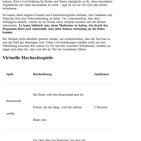
können. Eine Live-Schaltung für Reden und Toasts ermöglicht es dir, diese besonderen
Augenblicke mit allen Anwesenden zu teilen – egal ob sie vor Ort sind oder online
teilnehmen.
Du kannst deine engsten Freunde und Familienmitglieder einladen, ihre Gedanken und
Wünsche über eine Videoverbindung zu teilen. Um sicherzustellen, dass alles
reibungslos abläuft, solltest du im Voraus einen Zeitplan erstellen und die Redner
informieren.
Es kann hilfreich sein, einen Moderator zu haben, der durch das
Programm führt und sicherstellt, dass jeder Redner rechtzeitig an die Reihe
kommt.
Die Technik sollte ebenfalls getestet werden, um sicherzustellen, dass der Ton klar ist
und das Bild gut übertragen wird. Diese Live-Schaltungen schaffen nicht nur eine
Verbindung zwischen den Gästen vor Ort und den virtuellen Teilnehmern, sondern sie
tragen auch dazu bei, dass sich alle als Teil des Geschehens fühlen.
Virtuelle Hochzeitsspiele
Spiel
Beschreibung
Spieldauer
Die Braut wirft den Brautstrauß und die
Brautstrauß
Person, die ihn fängt, wird die nächste
5 Minuten
werfen
Braut sein.
Ein Quiz über das Brautpaar, bei dem die