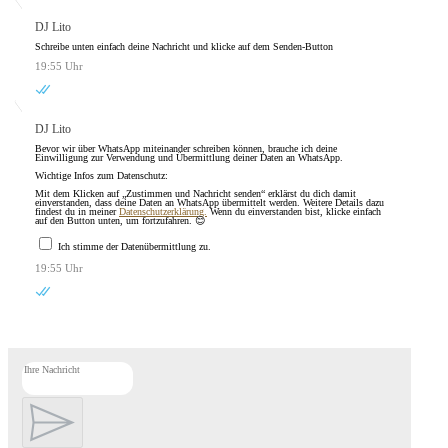
DJ Lito
Schreibe unten einfach deine Nachricht und klicke auf dem Senden-Button
19:55 Uhr
DJ Lito
Bevor wir über WhatsApp miteinander schreiben können, brauche ich deine
Einwilligung zur Verwendung und Übermittlung deiner Daten an WhatsApp.
Wichtige Infos zum Datenschutz:
Mit dem Klicken auf „Zustimmen und Nachricht senden“ erklärst du dich damit
einverstanden, dass deine Daten an WhatsApp übermittelt werden. Weitere Details dazu
findest du in meiner
Datenschutzerklärung.
Wenn du einverstanden bist, klicke einfach
auf den Button unten, um fortzufahren. 😊
Ich stimme der Datenübermittlung zu.
19:55 Uhr