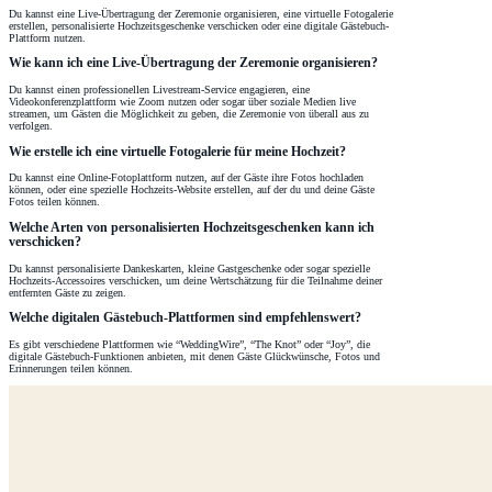
Du kannst eine Live-Übertragung der Zeremonie organisieren, eine virtuelle Fotogalerie
erstellen, personalisierte Hochzeitsgeschenke verschicken oder eine digitale Gästebuch-
Plattform nutzen.
Wie kann ich eine Live-Übertragung der Zeremonie organisieren?
Du kannst einen professionellen Livestream-Service engagieren, eine
Videokonferenzplattform wie Zoom nutzen oder sogar über soziale Medien live
streamen, um Gästen die Möglichkeit zu geben, die Zeremonie von überall aus zu
verfolgen.
Wie erstelle ich eine virtuelle Fotogalerie für meine Hochzeit?
Du kannst eine Online-Fotoplattform nutzen, auf der Gäste ihre Fotos hochladen
können, oder eine spezielle Hochzeits-Website erstellen, auf der du und deine Gäste
Fotos teilen können.
Welche Arten von personalisierten Hochzeitsgeschenken kann ich
verschicken?
Du kannst personalisierte Dankeskarten, kleine Gastgeschenke oder sogar spezielle
Hochzeits-Accessoires verschicken, um deine Wertschätzung für die Teilnahme deiner
entfernten Gäste zu zeigen.
Welche digitalen Gästebuch-Plattformen sind empfehlenswert?
Es gibt verschiedene Plattformen wie “WeddingWire”, “The Knot” oder “Joy”, die
digitale Gästebuch-Funktionen anbieten, mit denen Gäste Glückwünsche, Fotos und
Erinnerungen teilen können.