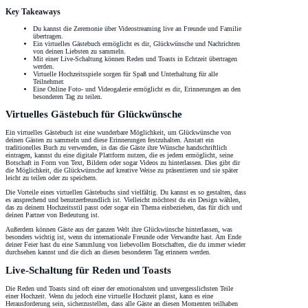
Key Takeaways
Du kannst die Zeremonie über Videostreaming live an Freunde und Familie
übertragen.
Ein virtuelles Gästebuch ermöglicht es dir, Glückwünsche und Nachrichten
von deinen Liebsten zu sammeln.
Mit einer Live-Schaltung können Reden und Toasts in Echtzeit übertragen
werden.
Virtuelle Hochzeitsspiele sorgen für Spaß und Unterhaltung für alle
Teilnehmer.
Eine Online Foto- und Videogalerie ermöglicht es dir, Erinnerungen an den
besonderen Tag zu teilen.
Virtuelles Gästebuch für Glückwünsche
Ein virtuelles Gästebuch ist eine wunderbare Möglichkeit, um Glückwünsche von
deinen Gästen zu sammeln und diese Erinnerungen festzuhalten. Anstatt ein
traditionelles Buch zu verwenden, in das die Gäste ihre Wünsche handschriftlich
eintragen, kannst du eine digitale Plattform nutzen, die es jedem ermöglicht, seine
Botschaft in Form von Text, Bildern oder sogar Videos zu hinterlassen. Dies gibt dir
die Möglichkeit, die Glückwünsche auf kreative Weise zu präsentieren und sie später
leicht zu teilen oder zu speichern.
Die Vorteile eines virtuellen Gästebuchs sind vielfältig. Du kannst es so gestalten, dass
es ansprechend und benutzerfreundlich ist. Vielleicht möchtest du ein Design wählen,
das zu deinem Hochzeitsstil passt oder sogar ein Thema einbeziehen, das für dich und
deinen Partner von Bedeutung ist.
Außerdem können Gäste aus der ganzen Welt ihre Glückwünsche hinterlassen, was
besonders wichtig ist, wenn du internationale Freunde oder Verwandte hast. Am Ende
deiner Feier hast du eine Sammlung von liebevollen Botschaften, die du immer wieder
durchsehen kannst und die dich an diesen besonderen Tag erinnern werden.
Live-Schaltung für Reden und Toasts
Die Reden und Toasts sind oft einer der emotionalsten und unvergesslichsten Teile
einer Hochzeit. Wenn du jedoch eine virtuelle Hochzeit planst, kann es eine
Herausforderung sein, sicherzustellen, dass alle Gäste an diesen Momenten teilhaben