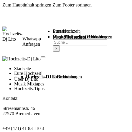
Zum Hauptinhalt springen
Zum Footer springen
Startseite
Eure Hochzeit
Über Mich
Music / Mixtapes
Hochzeitstipps
Hochzeit in Bremen
Hochzeit in Bremerhaven
Hochzeit in Cuxhaven
Hochzeit in Oldenburg
Hochzeits-DJ Kosten
Whatsapp
Suchen
Seite durchsuchen
Anfragen
×
Startseite
Eure Hochzeit
Hochzeits DJ in Bremen
Hochzeits DJ in Bremerhaven
Hochzeits DJ in Cuxhaven
Hochzeits DJ in Oldenburg
Hochzeits-DJ Kosten
Über Dj Lito
Musik Mixtapes
Hochzeits-Tipps
Kontakt
Stresemannstr. 46
27570 Bremerhaven
+49 (471) 41 83 110 3