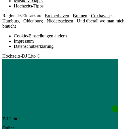
Musik Mixtapes
Hochzeits-Tipps
Regionale-Einsatzorte:
Bremerhaven
·
Bremen
·
Cuxhaven
·
Hamburg ·
Oldenburg
· Niedersachsen ·
Und überall wo man mich
braucht
Cookie-Einstellungen ändern
Impressum
Datenschutzerklärung
Hochzeits-DJ Lito ©
DJ Lito
Online