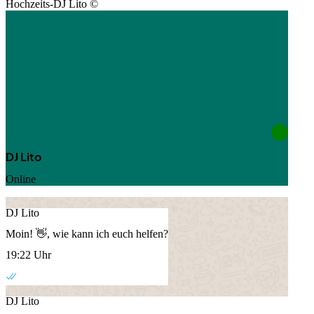
Hochzeits-DJ Lito ©
DJ Lito
Online
DJ Lito
Moin! 👋, wie kann ich euch helfen?
19:22 Uhr
DJ Lito