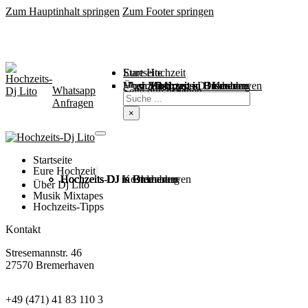
Zum Hauptinhalt springen
Zum Footer springen
Startseite
Eure Hochzeit
Über Mich
Music / Mixtapes
Hochzeitstipps
Hochzeit in Bremen
Hochzeit in Bremerhaven
Hochzeit in Cuxhaven
Hochzeit in Oldenburg
Hochzeits-DJ Kosten
Whatsapp
Suchen
Seite durchsuchen
Anfragen
×
Startseite
Eure Hochzeit
Hochzeits DJ in Bremen
Hochzeits DJ in Bremerhaven
Hochzeits DJ in Cuxhaven
Hochzeits DJ in Oldenburg
Hochzeits-DJ Kosten
Über Dj Lito
Musik Mixtapes
Hochzeits-Tipps
Kontakt
Stresemannstr. 46
27570 Bremerhaven
+49 (471) 41 83 110 3