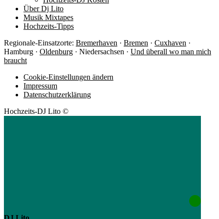
Über Dj Lito
Musik Mixtapes
Hochzeits-Tipps
Regionale-Einsatzorte:
Bremerhaven
·
Bremen
·
Cuxhaven
·
Hamburg ·
Oldenburg
· Niedersachsen ·
Und überall wo man mich
braucht
Cookie-Einstellungen ändern
Impressum
Datenschutzerklärung
Hochzeits-DJ Lito ©
DJ Lito