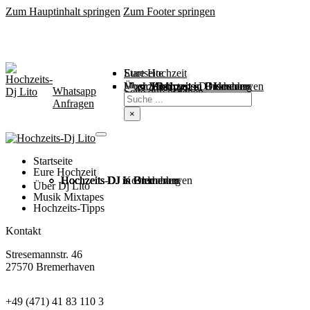
Zum Hauptinhalt springen
Zum Footer springen
Startseite
Eure Hochzeit
Über Mich
Music / Mixtapes
Hochzeitstipps
Hochzeit in Bremen
Hochzeit in Bremerhaven
Hochzeit in Cuxhaven
Hochzeit in Oldenburg
Hochzeits-DJ Kosten
Whatsapp
Suchen
Seite durchsuchen
Anfragen
×
Startseite
Eure Hochzeit
Hochzeits DJ in Bremen
Hochzeits DJ in Bremerhaven
Hochzeits DJ in Cuxhaven
Hochzeits DJ in Oldenburg
Hochzeits-DJ Kosten
Über Dj Lito
Musik Mixtapes
Hochzeits-Tipps
Kontakt
Stresemannstr. 46
27570 Bremerhaven
+49 (471) 41 83 110 3