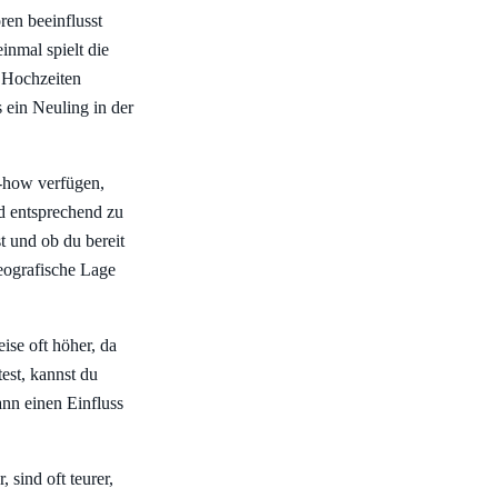
ren beeinflusst
inmal spielt die
e Hochzeiten
s ein Neuling in der
w-how verfügen,
d entsprechend zu
st und ob du bereit
geografische Lage
ise oft höher, da
est, kannst du
ann einen Einfluss
sind oft teurer,