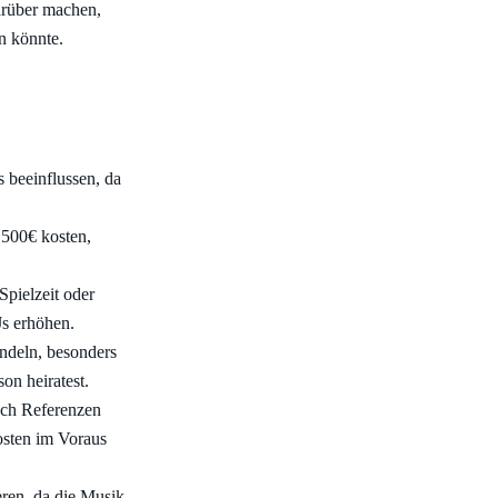
darüber machen,
n könnte.
 beeinflussen, da
1500€ kosten,
Spielzeit oder
s erhöhen.
andeln, besonders
on heiratest.
ach Referenzen
Kosten im Voraus
eren, da die Musik