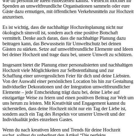
wie du persönliche Ideen einbeziehen kannst. Vielleicht möchtet ihr
Spenden an umweltfreundliche Organisationen sammeln oder eure
Gäste dazu ermutigen, mit öffentlichen Verkehrsmitteln zur Hochzeit
anzureisen.
Es ist wichtig, dass die nachhaltige Hochzeitsplanung nicht nur
ökologisch sinnvoll ist, sondern auch eine positive Botschaft
vermittelt. Denke auch daran, dass die nachhaltige Planung dazu
beitragen kann, das Bewusstsein für Umweltschutz bei deinen
Gästen zu stärken. Setze auf umweltfreundliche Elemente und Ideen
bei deiner Hochzeit und trage dazu bei, unsere Umwelt zu schützen.
Insgesamt bietet die Planung einer personalisierten und nachhaltigen
Hochzeit viele Möglichkeiten zur Selbstentfaltung und zur
Schaffung einer unvergesslichen Feier für dich und deine Liebsten.
Von der Auswahl einer persönlichen Location bis hin zur Gestaltung
individueller Dekorationen und der Integration umweltfreundlicher
Elemente – jede Entscheidung trägt dazu bei, deine Liebe auf
einzigartige Weise zu feiern und einen positiven Beitrag zur Welt um
uns herum zu leisten. Mit Kreativität und Engagement kannst du
sicherstellen, dass deine Hochzeit nicht nur ein Tag der Liebe ist,
sondern auch ein Tag des Respekts vor unserer Umwelt und der
Individualität jedes einzelnen Gastes.
Wenn du nach kreativen Ideen und Trends für deine Hochzeit
suchst, solltest du unbedingt den Artikel “Die perfekte