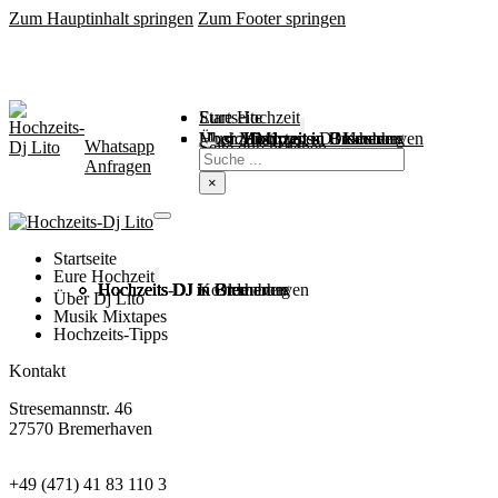
Zum Hauptinhalt springen
Zum Footer springen
Startseite
Eure Hochzeit
Über Mich
Music / Mixtapes
Hochzeitstipps
Hochzeit in Bremen
Hochzeit in Bremerhaven
Hochzeit in Cuxhaven
Hochzeit in Oldenburg
Hochzeits-DJ Kosten
Whatsapp
Suchen
Seite durchsuchen
Anfragen
×
Startseite
Eure Hochzeit
Hochzeits DJ in Bremen
Hochzeits DJ in Bremerhaven
Hochzeits DJ in Cuxhaven
Hochzeits DJ in Oldenburg
Hochzeits-DJ Kosten
Über Dj Lito
Musik Mixtapes
Hochzeits-Tipps
Kontakt
Stresemannstr. 46
27570 Bremerhaven
+49 (471) 41 83 110 3