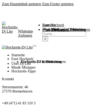
Zum Hauptinhalt springen
Zum Footer springen
Startseite
Eure Hochzeit
Über Mich
Music / Mixtapes
Hochzeitstipps
Hochzeit in Bremen
Hochzeit in Bremerhaven
Hochzeit in Cuxhaven
Hochzeit in Oldenburg
Hochzeits-DJ Kosten
Whatsapp
Suchen
Seite durchsuchen
Anfragen
×
Startseite
Eure Hochzeit
Hochzeits DJ in Bremen
Hochzeits DJ in Bremerhaven
Hochzeits DJ in Cuxhaven
Hochzeits DJ in Oldenburg
Hochzeits-DJ Kosten
Über Dj Lito
Musik Mixtapes
Hochzeits-Tipps
Kontakt
Stresemannstr. 46
27570 Bremerhaven
+49 (471) 41 83 110 3