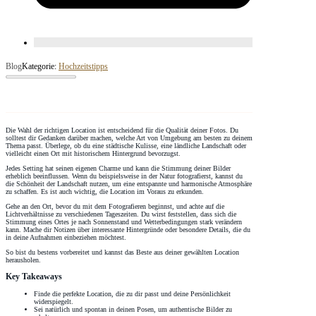
Blog
Kategorie:
Hochzeitstipps
Die Wahl der richtigen Location ist entscheidend für die Qualität deiner Fotos. Du
solltest dir Gedanken darüber machen, welche Art von Umgebung am besten zu deinem
Thema passt. Überlege, ob du eine städtische Kulisse, eine ländliche Landschaft oder
vielleicht einen Ort mit historischem Hintergrund bevorzugst.
Jedes Setting hat seinen eigenen Charme und kann die Stimmung deiner Bilder
erheblich beeinflussen. Wenn du beispielsweise in der Natur fotografierst, kannst du
die Schönheit der Landschaft nutzen, um eine entspannte und harmonische Atmosphäre
zu schaffen. Es ist auch wichtig, die Location im Voraus zu erkunden.
Gehe an den Ort, bevor du mit dem Fotografieren beginnst, und achte auf die
Lichtverhältnisse zu verschiedenen Tageszeiten. Du wirst feststellen, dass sich die
Stimmung eines Ortes je nach Sonnenstand und Wetterbedingungen stark verändern
kann. Mache dir Notizen über interessante Hintergründe oder besondere Details, die du
in deine Aufnahmen einbeziehen möchtest.
So bist du bestens vorbereitet und kannst das Beste aus deiner gewählten Location
herausholen.
Key Takeaways
Finde die perfekte Location, die zu dir passt und deine Persönlichkeit
widerspiegelt.
Sei natürlich und spontan in deinen Posen, um authentische Bilder zu