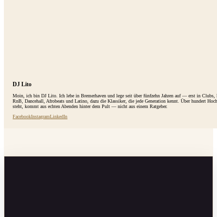
DJ Lito
Moin, ich bin DJ Lito. Ich lebe in Bremerhaven und lege seit über fünfzehn Jahren auf — erst in Clubs
RnB, Dancehall, Afrobeats und Latino, dazu die Klassiker, die jede Generation kennt. Über hundert Hoc
steht, kommt aus echten Abenden hinter dem Pult — nicht aus einem Ratgeber.
Facebook
Instagram
LinkedIn