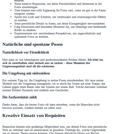
erhalten.
Nutze kreative Requisiten, um deine Persönlichkeit und Interessen in die
Fotos einzubringen.
Tiere können eine tolle Ergänzung für Fotos sein, wenn sie gut in die Szene
integriert werden.
Spiele mit Licht und Schatten, um interessante und stimmungsvolle Effekte
zu erzielen.
Setze persönliche Details in Szene, um deine Einzigartigkeit hervorzuheben.
Fang Emotionen und besondere Momente ein, um lebendige und berührende
Bilder zu erhalten.
Experimentiere mit verschiedenen Perspektiven, um ungewöhnliche und
spannende Fotos zu kreieren.
Natürliche und spontane Posen
Natürlichkeit vor Förmlichkeit
Dies kann zu viel lebendigeren und ausdrucksstärkeren Bildern führen.
Ich bitte sie,
sich zu unterhalten oder einfach nur zu lachen – diese Momente der
Ungezwungenheit sind oft die schönsten.
Die Umgebung mit einbeziehen
Ein weiterer Tipp ist, die Umgebung in meine Posen einzubeziehen. Ich lasse meine
Modelle mit der Umgebung interagieren, sei es durch das Sitzen auf einer Treppe, das
Lehnen gegen einen Baum oder das Spielen mit einem Ball. Solche Aktionen verleihen
meinen Bildern Dynamik und erzählen eine Geschichte.
Die Authentizität zählt
Denke daran, dass die besten Fotos oft dann entstehen, wenn die Menschen nicht
bewusst posieren, sondern einfach sie selbst sind.
Kreative Einsatz von Requisiten
Requisiten können eine großartige Möglichkeit sein, um deinen Fotos eine persönliche
Note zu verleihen und sie interessanter zu gestalten. Überlege dir, welche Gegenstände
gut zu deinem Thema passen könnten. Das können alltägliche Dinge wie Bücher,