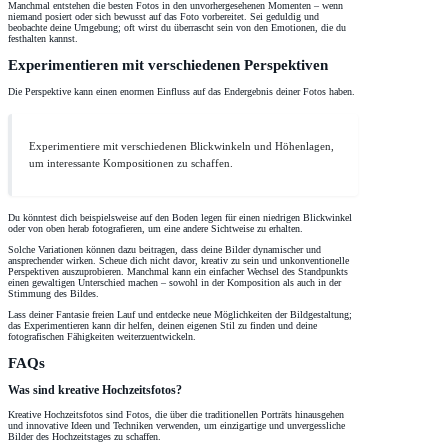
Manchmal entstehen die besten Fotos in den unvorhergesehenen Momenten – wenn
niemand posiert oder sich bewusst auf das Foto vorbereitet. Sei geduldig und
beobachte deine Umgebung; oft wirst du überrascht sein von den Emotionen, die du
festhalten kannst.
Experimentieren mit verschiedenen Perspektiven
Die Perspektive kann einen enormen Einfluss auf das Endergebnis deiner Fotos haben.
Experimentiere mit verschiedenen Blickwinkeln und Höhenlagen,
um interessante Kompositionen zu schaffen.
Du könntest dich beispielsweise auf den Boden legen für einen niedrigen Blickwinkel
oder von oben herab fotografieren, um eine andere Sichtweise zu erhalten.
Solche Variationen können dazu beitragen, dass deine Bilder dynamischer und
ansprechender wirken. Scheue dich nicht davor, kreativ zu sein und unkonventionelle
Perspektiven auszuprobieren. Manchmal kann ein einfacher Wechsel des Standpunkts
einen gewaltigen Unterschied machen – sowohl in der Komposition als auch in der
Stimmung des Bildes.
Lass deiner Fantasie freien Lauf und entdecke neue Möglichkeiten der Bildgestaltung;
das Experimentieren kann dir helfen, deinen eigenen Stil zu finden und deine
fotografischen Fähigkeiten weiterzuentwickeln.
FAQs
Was sind kreative Hochzeitsfotos?
Kreative Hochzeitsfotos sind Fotos, die über die traditionellen Porträts hinausgehen
und innovative Ideen und Techniken verwenden, um einzigartige und unvergessliche
Bilder des Hochzeitstages zu schaffen.