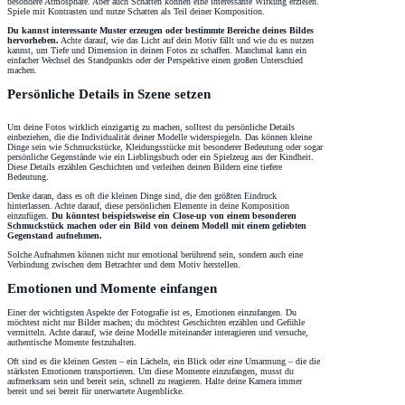
besondere Atmosphäre. Aber auch Schatten können eine interessante Wirkung erzielen.
Spiele mit Kontrasten und nutze Schatten als Teil deiner Komposition.
Du kannst interessante Muster erzeugen oder bestimmte Bereiche deines Bildes
hervorheben.
Achte darauf, wie das Licht auf dein Motiv fällt und wie du es nutzen
kannst, um Tiefe und Dimension in deinen Fotos zu schaffen. Manchmal kann ein
einfacher Wechsel des Standpunkts oder der Perspektive einen großen Unterschied
machen.
Persönliche Details in Szene setzen
Um deine Fotos wirklich einzigartig zu machen, solltest du persönliche Details
einbeziehen, die die Individualität deiner Modelle widerspiegeln. Das können kleine
Dinge sein wie Schmuckstücke, Kleidungsstücke mit besonderer Bedeutung oder sogar
persönliche Gegenstände wie ein Lieblingsbuch oder ein Spielzeug aus der Kindheit.
Diese Details erzählen Geschichten und verleihen deinen Bildern eine tiefere
Bedeutung.
Denke daran, dass es oft die kleinen Dinge sind, die den größten Eindruck
hinterlassen. Achte darauf, diese persönlichen Elemente in deine Komposition
einzufügen.
Du könntest beispielsweise ein Close-up von einem besonderen
Schmuckstück machen oder ein Bild von deinem Modell mit einem geliebten
Gegenstand aufnehmen.
Solche Aufnahmen können nicht nur emotional berührend sein, sondern auch eine
Verbindung zwischen dem Betrachter und dem Motiv herstellen.
Emotionen und Momente einfangen
Einer der wichtigsten Aspekte der Fotografie ist es, Emotionen einzufangen. Du
möchtest nicht nur Bilder machen; du möchtest Geschichten erzählen und Gefühle
vermitteln. Achte darauf, wie deine Modelle miteinander interagieren und versuche,
authentische Momente festzuhalten.
Oft sind es die kleinen Gesten – ein Lächeln, ein Blick oder eine Umarmung – die die
stärksten Emotionen transportieren. Um diese Momente einzufangen, musst du
aufmerksam sein und bereit sein, schnell zu reagieren. Halte deine Kamera immer
bereit und sei bereit für unerwartete Augenblicke.