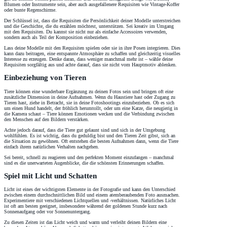
Blumen oder Instrumente sein, aber auch ausgefallenere Requisiten wie Vintage-Koffer
oder bunte Regenschirme.
Der Schlüssel ist, dass die Requisiten die Persönlichkeit deiner Modelle unterstreichen
und die Geschichte, die du erzählen möchtest, unterstützen. Sei kreativ im Umgang
mit den Requisiten. Du kannst sie nicht nur als einfache Accessoires verwenden,
sondern auch als Teil der Komposition einbeziehen.
Lass deine Modelle mit den Requisiten spielen oder sie in ihre Posen integrieren. Dies
kann dazu beitragen, eine entspannte Atmosphäre zu schaffen und gleichzeitig visuelles
Interesse zu erzeugen. Denke daran, dass weniger manchmal mehr ist – wähle deine
Requisiten sorgfältig aus und achte darauf, dass sie nicht vom Hauptmotiv ablenken.
Einbeziehung von Tieren
Tiere können eine wunderbare Ergänzung zu deinen Fotos sein und bringen oft eine
zusätzliche Dimension in deine Aufnahmen. Wenn du Haustiere hast oder Zugang zu
Tieren hast, ziehe in Betracht, sie in deine Fotoshootings einzubeziehen. Ob es sich
um einen Hund handelt, der fröhlich herumtollt, oder um eine Katze, die neugierig in
die Kamera schaut – Tiere können Emotionen wecken und die Verbindung zwischen
den Menschen auf den Bildern verstärken.
Achte jedoch darauf, dass die Tiere gut gelaunt sind und sich in der Umgebung
wohlfühlen. Es ist wichtig, dass du geduldig bist und den Tieren Zeit gibst, sich an
die Situation zu gewöhnen. Oft entstehen die besten Aufnahmen dann, wenn die Tiere
einfach ihrem natürlichen Verhalten nachgehen.
Sei bereit, schnell zu reagieren und den perfekten Moment einzufangen – manchmal
sind es die unerwarteten Augenblicke, die die schönsten Erinnerungen schaffen.
Spiel mit Licht und Schatten
Licht ist eines der wichtigsten Elemente in der Fotografie und kann den Unterschied
zwischen einem durchschnittlichen Bild und einem atemberaubenden Foto ausmachen.
Experimentiere mit verschiedenen Lichtquellen und -verhältnissen. Natürliches Licht
ist oft am besten geeignet, insbesondere während der goldenen Stunde kurz nach
Sonnenaufgang oder vor Sonnenuntergang.
Zu diesen Zeiten ist das Licht weich und warm und verleiht deinen Bildern eine