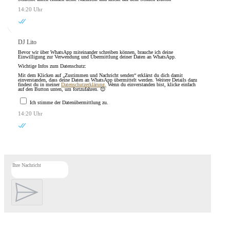
14:20 Uhr
DJ Lito
Bevor wir über WhatsApp miteinander schreiben können, brauche ich deine
Einwilligung zur Verwendung und Übermittlung deiner Daten an WhatsApp.
Wichtige Infos zum Datenschutz:
Mit dem Klicken auf „Zustimmen und Nachricht senden“ erklärst du dich damit
einverstanden, dass deine Daten an WhatsApp übermittelt werden. Weitere Details dazu
findest du in meiner
Datenschutzerklärung.
Wenn du einverstanden bist, klicke einfach
auf den Button unten, um fortzufahren. 😊
Ich stimme der Datenübermittlung zu.
14:20 Uhr