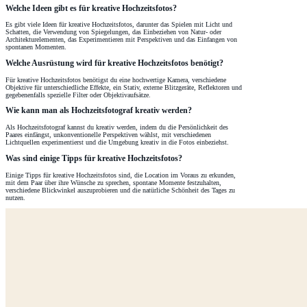
Welche Ideen gibt es für kreative Hochzeitsfotos?
Es gibt viele Ideen für kreative Hochzeitsfotos, darunter das Spielen mit Licht und
Schatten, die Verwendung von Spiegelungen, das Einbeziehen von Natur- oder
Architekturelementen, das Experimentieren mit Perspektiven und das Einfangen von
spontanen Momenten.
Welche Ausrüstung wird für kreative Hochzeitsfotos benötigt?
Für kreative Hochzeitsfotos benötigst du eine hochwertige Kamera, verschiedene
Objektive für unterschiedliche Effekte, ein Stativ, externe Blitzgeräte, Reflektoren und
gegebenenfalls spezielle Filter oder Objektivaufsätze.
Wie kann man als Hochzeitsfotograf kreativ werden?
Als Hochzeitsfotograf kannst du kreativ werden, indem du die Persönlichkeit des
Paares einfängst, unkonventionelle Perspektiven wählst, mit verschiedenen
Lichtquellen experimentierst und die Umgebung kreativ in die Fotos einbeziehst.
Was sind einige Tipps für kreative Hochzeitsfotos?
Einige Tipps für kreative Hochzeitsfotos sind, die Location im Voraus zu erkunden,
mit dem Paar über ihre Wünsche zu sprechen, spontane Momente festzuhalten,
verschiedene Blickwinkel auszuprobieren und die natürliche Schönheit des Tages zu
nutzen.