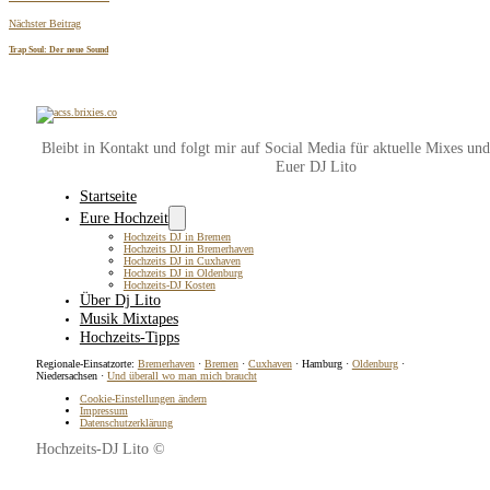
Nächster Beitrag
Trap Soul: Der neue Sound
Bleibt in Kontakt und folgt mir auf Social Media für aktuelle Mixes un
Euer DJ Lito
Startseite
Eure Hochzeit
Hochzeits DJ in Bremen
Hochzeits DJ in Bremerhaven
Hochzeits DJ in Cuxhaven
Hochzeits DJ in Oldenburg
Hochzeits-DJ Kosten
Über Dj Lito
Musik Mixtapes
Hochzeits-Tipps
Regionale-Einsatzorte:
Bremerhaven
·
Bremen
·
Cuxhaven
· Hamburg ·
Oldenburg
·
Niedersachsen ·
Und überall wo man mich braucht
Cookie-Einstellungen ändern
Impressum
Datenschutzerklärung
Hochzeits-DJ Lito ©