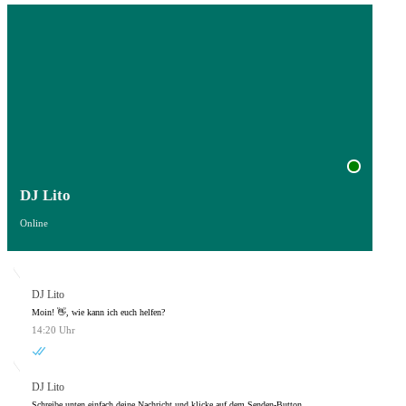
DJ Lito
Online
DJ Lito
Moin! 👋, wie kann ich euch helfen?
14:20 Uhr
DJ Lito
Schreibe unten einfach deine Nachricht und klicke auf dem Senden-Button