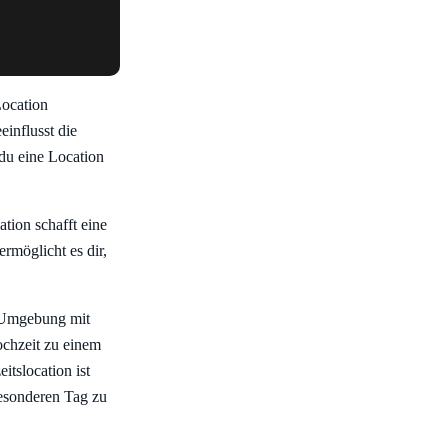
Location
influsst die
 du eine Location
ation schafft eine
rmöglicht es dir,
he Umgebung mit
chzeit zu einem
tslocation ist
esonderen Tag zu