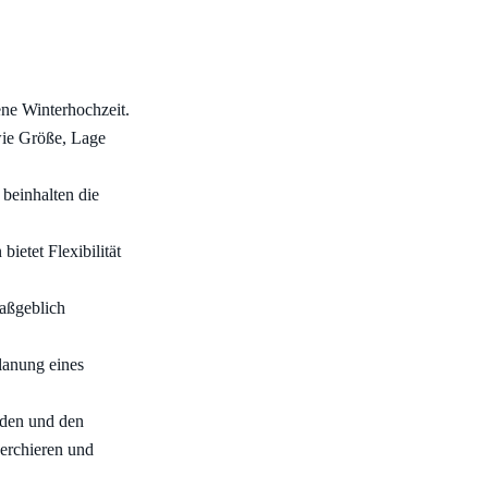
ene Winterhochzeit.
wie Größe, Lage
 beinhalten die
ietet Flexibilität
aßgeblich
Planung eines
nden und den
herchieren und