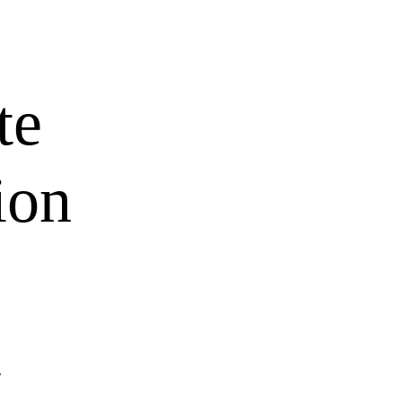
te
ion
t