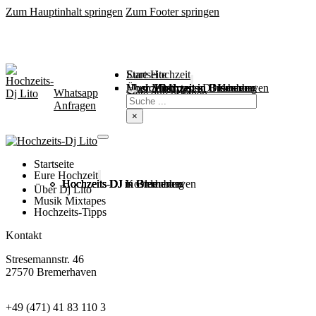
Zum Hauptinhalt springen
Zum Footer springen
Startseite
Eure Hochzeit
Über Mich
Music / Mixtapes
Hochzeitstipps
Hochzeit in Bremen
Hochzeit in Bremerhaven
Hochzeit in Cuxhaven
Hochzeit in Oldenburg
Hochzeits-DJ Kosten
Whatsapp
Suchen
Seite durchsuchen
Anfragen
×
Startseite
Eure Hochzeit
Hochzeits DJ in Bremen
Hochzeits DJ in Bremerhaven
Hochzeits DJ in Cuxhaven
Hochzeits DJ in Oldenburg
Hochzeits-DJ Kosten
Über Dj Lito
Musik Mixtapes
Hochzeits-Tipps
Kontakt
Stresemannstr. 46
27570 Bremerhaven
+49 (471) 41 83 110 3