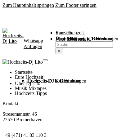
Zum Hauptinhalt springen
Zum Footer springen
Startseite
Eure Hochzeit
Über Mich
Music / Mixtapes
Hochzeitstipps
Hochzeit in Bremen
Hochzeit in Bremerhaven
Hochzeit in Cuxhaven
Hochzeit in Oldenburg
Hochzeits-DJ Kosten
Whatsapp
Suchen
Seite durchsuchen
Anfragen
×
Startseite
Eure Hochzeit
Hochzeits DJ in Bremen
Hochzeits DJ in Bremerhaven
Hochzeits DJ in Cuxhaven
Hochzeits DJ in Oldenburg
Hochzeits-DJ Kosten
Über Dj Lito
Musik Mixtapes
Hochzeits-Tipps
Kontakt
Stresemannstr. 46
27570 Bremerhaven
+49 (471) 41 83 110 3