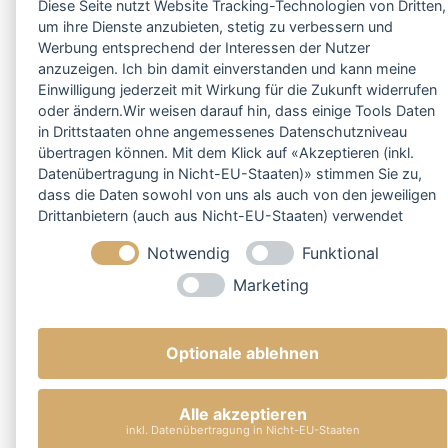
Diese Seite nutzt Website Tracking-Technologien von Dritten,
um ihre Dienste anzubieten, stetig zu verbessern und
Werbung entsprechend der Interessen der Nutzer
anzuzeigen. Ich bin damit einverstanden und kann meine
Einwilligung jederzeit mit Wirkung für die Zukunft widerrufen
oder ändern.Wir weisen darauf hin, dass einige Tools Daten
in Drittstaaten ohne angemessenes Datenschutzniveau
übertragen können. Mit dem Klick auf «Akzeptieren (inkl.
Datenübertragung in Nicht-EU-Staaten)» stimmen Sie zu,
dass die Daten sowohl von uns als auch von den jeweiligen
Drittanbietern (auch aus Nicht-EU-Staaten) verwendet
werden dürfen. Sie können Ihre Cookie-Einstellungen
Notwendig
Funktional
selbstverständlich jederzeit ändern.
Marketing
Optionale ablehnen
Alle akzeptieren
inkl. Datenübertragung in Nicht-EU-Staaten