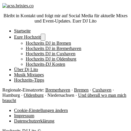
Bleibt in Kontakt und folgt mir auf Social Media für aktuelle Mixes
und Event-Updates. Euer DJ Lito
Startseite
Eure Hochzeit
Hochzeits DJ in Bremen
Hochzeits DJ in Bremerhaven
Hochzeits DJ in Cuxhaven
Hochzeits DJ in Oldenburg
Hochzeits-DJ Kosten
Über Dj Lito
Musik Mixtapes
Hochzeits-Tipps
Regionale-Einsatzorte:
Bremerhaven
·
Bremen
·
Cuxhaven
·
Hamburg ·
Oldenburg
· Niedersachsen ·
Und überall wo man mich
braucht
Cookie-Einstellungen ändern
Impressum
Datenschutzerklärung
Hochzeits-DJ Lito ©