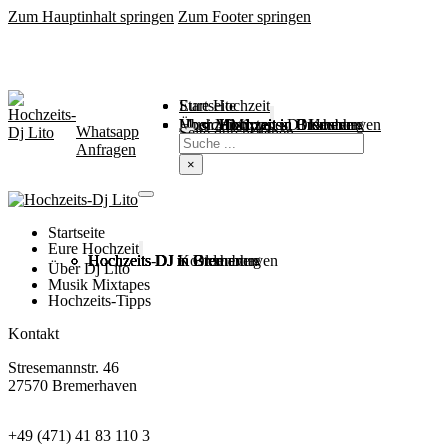
Zum Hauptinhalt springen
Zum Footer springen
Startseite
Eure Hochzeit
Über Mich
Music / Mixtapes
Hochzeitstipps
Hochzeit in Bremen
Hochzeit in Bremerhaven
Hochzeit in Cuxhaven
Hochzeit in Oldenburg
Hochzeits-DJ Kosten
Whatsapp
Suchen
Seite durchsuchen
Anfragen
×
Startseite
Eure Hochzeit
Hochzeits DJ in Bremen
Hochzeits DJ in Bremerhaven
Hochzeits DJ in Cuxhaven
Hochzeits DJ in Oldenburg
Hochzeits-DJ Kosten
Über Dj Lito
Musik Mixtapes
Hochzeits-Tipps
Kontakt
Stresemannstr. 46
27570 Bremerhaven
+49 (471) 41 83 110 3