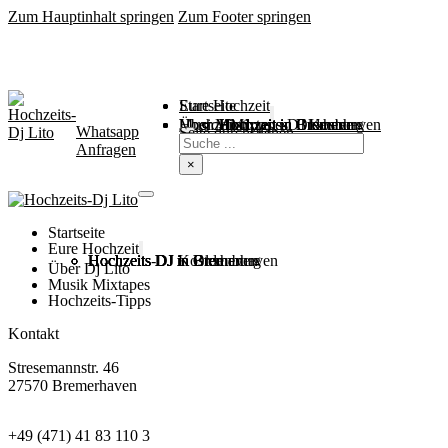
Zum Hauptinhalt springen
Zum Footer springen
Startseite
Eure Hochzeit
Über Mich
Music / Mixtapes
Hochzeitstipps
Hochzeit in Bremen
Hochzeit in Bremerhaven
Hochzeit in Cuxhaven
Hochzeit in Oldenburg
Hochzeits-DJ Kosten
Whatsapp
Suchen
Seite durchsuchen
Anfragen
×
Startseite
Eure Hochzeit
Hochzeits DJ in Bremen
Hochzeits DJ in Bremerhaven
Hochzeits DJ in Cuxhaven
Hochzeits DJ in Oldenburg
Hochzeits-DJ Kosten
Über Dj Lito
Musik Mixtapes
Hochzeits-Tipps
Kontakt
Stresemannstr. 46
27570 Bremerhaven
+49 (471) 41 83 110 3