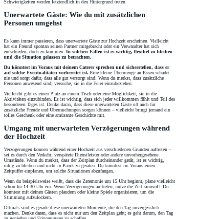
Schwierigkeiten werden letztendlich in den Hintergrund treten.
Unerwartete Gäste: Wie du mit zusätzlichen
Personen umgehst
Es kann immer passieren, dass unerwartete Gäste zur Hochzeit erscheinen. Vielleicht
hat ein Freund spontan seinen Partner mitgebracht oder ein Verwandter hat sich
entschieden, doch zu kommen.
In solchen Fällen ist es wichtig, flexibel zu bleiben
und die Situation gelassen zu betrachten.
Du könntest im Voraus mit deinem Caterer sprechen und sicherstellen, dass er
auf solche Eventualitäten vorbereitet ist.
Eine kleine Übermenge an Essen schadet
nie und sorgt dafür, dass alle gut versorgt sind. Wenn du merkst, dass zusätzliche
Personen anwesend sind, versuche, sie in die Feier einzubeziehen.
Vielleicht gibt es einen Platz an einem Tisch oder eine Möglichkeit, sie in die
Aktivitäten einzubinden. Es ist wichtig, dass sich jeder willkommen fühlt und Teil des
besonderen Tages ist. Denke daran, dass diese unerwarteten Gäste oft auch für
zusätzliche Freude und Überraschungen sorgen können – vielleicht bringt jemand ein
tolles Geschenk oder eine amüsante Geschichte mit.
Umgang mit unerwarteten Verzögerungen während
der Hochzeit
Verzögerungen können während einer Hochzeit aus verschiedenen Gründen auftreten –
sei es durch den Verkehr, verspätete Dienstleister oder andere unvorhergesehene
Umstände. Wenn du merkst, dass der Zeitplan durcheinander gerät, ist es wichtig,
ruhig zu bleiben und nicht in Panik zu geraten. Du könntest im Voraus einen
Zeitpuffer einplanen, um solche Situationen abzufangen.
Wenn du beispielsweise weißt, dass die Zeremonie um 15 Uhr beginnt, plane vielleicht
schon für 14:30 Uhr ein. Wenn Verzögerungen auftreten, nutze die Zeit sinnvoll. Du
könntest mit deinen Gästen plaudern oder kleine Spiele organisieren, um die
Stimmung aufzulockern.
Oftmals sind es gerade diese unerwarteten Momente, die den Tag unvergesslich
machen. Denke daran, dass es nicht nur um den Zeitplan geht; es geht darum, den Tag
zu genießen und Erinnerungen zu schaffen.