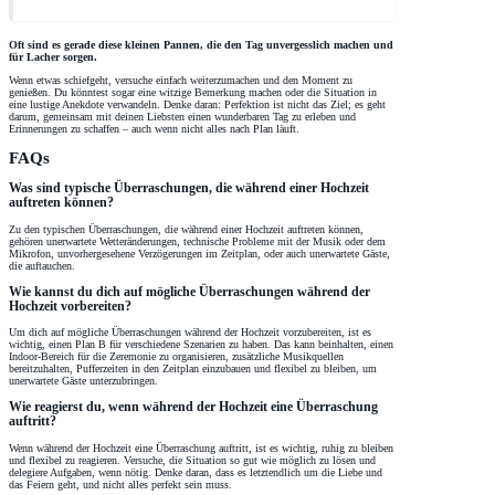
Oft sind es gerade diese kleinen Pannen, die den Tag unvergesslich machen und
für Lacher sorgen.
Wenn etwas schiefgeht, versuche einfach weiterzumachen und den Moment zu
genießen. Du könntest sogar eine witzige Bemerkung machen oder die Situation in
eine lustige Anekdote verwandeln. Denke daran: Perfektion ist nicht das Ziel; es geht
darum, gemeinsam mit deinen Liebsten einen wunderbaren Tag zu erleben und
Erinnerungen zu schaffen – auch wenn nicht alles nach Plan läuft.
FAQs
Was sind typische Überraschungen, die während einer Hochzeit
auftreten können?
Zu den typischen Überraschungen, die während einer Hochzeit auftreten können,
gehören unerwartete Wetteränderungen, technische Probleme mit der Musik oder dem
Mikrofon, unvorhergesehene Verzögerungen im Zeitplan, oder auch unerwartete Gäste,
die auftauchen.
Wie kannst du dich auf mögliche Überraschungen während der
Hochzeit vorbereiten?
Um dich auf mögliche Überraschungen während der Hochzeit vorzubereiten, ist es
wichtig, einen Plan B für verschiedene Szenarien zu haben. Das kann beinhalten, einen
Indoor-Bereich für die Zeremonie zu organisieren, zusätzliche Musikquellen
bereitzuhalten, Pufferzeiten in den Zeitplan einzubauen und flexibel zu bleiben, um
unerwartete Gäste unterzubringen.
Wie reagierst du, wenn während der Hochzeit eine Überraschung
auftritt?
Wenn während der Hochzeit eine Überraschung auftritt, ist es wichtig, ruhig zu bleiben
und flexibel zu reagieren. Versuche, die Situation so gut wie möglich zu lösen und
delegiere Aufgaben, wenn nötig. Denke daran, dass es letztendlich um die Liebe und
das Feiern geht, und nicht alles perfekt sein muss.