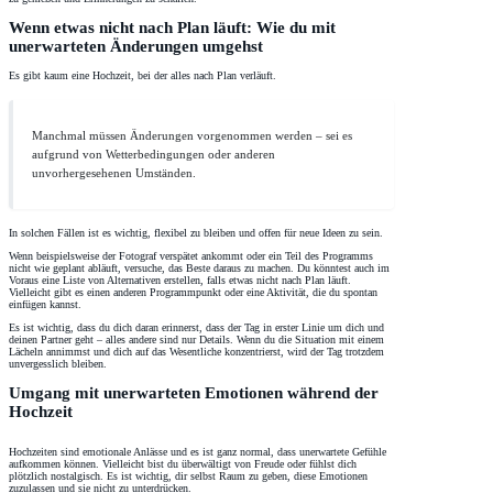
Wenn etwas nicht nach Plan läuft: Wie du mit
unerwarteten Änderungen umgehst
Es gibt kaum eine Hochzeit, bei der alles nach Plan verläuft.
Manchmal müssen Änderungen vorgenommen werden – sei es
aufgrund von Wetterbedingungen oder anderen
unvorhergesehenen Umständen.
In solchen Fällen ist es wichtig, flexibel zu bleiben und offen für neue Ideen zu sein.
Wenn beispielsweise der Fotograf verspätet ankommt oder ein Teil des Programms
nicht wie geplant abläuft, versuche, das Beste daraus zu machen. Du könntest auch im
Voraus eine Liste von Alternativen erstellen, falls etwas nicht nach Plan läuft.
Vielleicht gibt es einen anderen Programmpunkt oder eine Aktivität, die du spontan
einfügen kannst.
Es ist wichtig, dass du dich daran erinnerst, dass der Tag in erster Linie um dich und
deinen Partner geht – alles andere sind nur Details. Wenn du die Situation mit einem
Lächeln annimmst und dich auf das Wesentliche konzentrierst, wird der Tag trotzdem
unvergesslich bleiben.
Umgang mit unerwarteten Emotionen während der
Hochzeit
Hochzeiten sind emotionale Anlässe und es ist ganz normal, dass unerwartete Gefühle
aufkommen können. Vielleicht bist du überwältigt von Freude oder fühlst dich
plötzlich nostalgisch. Es ist wichtig, dir selbst Raum zu geben, diese Emotionen
zuzulassen und sie nicht zu unterdrücken.