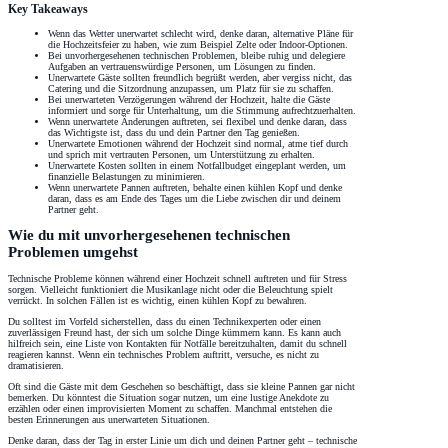
Key Takeaways
Wenn das Wetter unerwartet schlecht wird, denke daran, alternative Pläne für
die Hochzeitsfeier zu haben, wie zum Beispiel Zelte oder Indoor-Optionen.
Bei unvorhergesehenen technischen Problemen, bleibe ruhig und delegiere
Aufgaben an vertrauenswürdige Personen, um Lösungen zu finden.
Unerwartete Gäste sollten freundlich begrüßt werden, aber vergiss nicht, das
Catering und die Sitzordnung anzupassen, um Platz für sie zu schaffen.
Bei unerwarteten Verzögerungen während der Hochzeit, halte die Gäste
informiert und sorge für Unterhaltung, um die Stimmung aufrechtzuerhalten.
Wenn unerwartete Änderungen auftreten, sei flexibel und denke daran, dass
das Wichtigste ist, dass du und dein Partner den Tag genießen.
Unerwartete Emotionen während der Hochzeit sind normal, atme tief durch
und sprich mit vertrauten Personen, um Unterstützung zu erhalten.
Unerwartete Kosten sollten in einem Notfallbudget eingeplant werden, um
finanzielle Belastungen zu minimieren.
Wenn unerwartete Pannen auftreten, behalte einen kühlen Kopf und denke
daran, dass es am Ende des Tages um die Liebe zwischen dir und deinem
Partner geht.
Wie du mit unvorhergesehenen technischen
Problemen umgehst
Technische Probleme können während einer Hochzeit schnell auftreten und für Stress
sorgen. Vielleicht funktioniert die Musikanlage nicht oder die Beleuchtung spielt
verrückt. In solchen Fällen ist es wichtig, einen kühlen Kopf zu bewahren.
Du solltest im Vorfeld sicherstellen, dass du einen Technikexperten oder einen
zuverlässigen Freund hast, der sich um solche Dinge kümmern kann. Es kann auch
hilfreich sein, eine Liste von Kontakten für Notfälle bereitzuhalten, damit du schnell
reagieren kannst. Wenn ein technisches Problem auftritt, versuche, es nicht zu
dramatisieren.
Oft sind die Gäste mit dem Geschehen so beschäftigt, dass sie kleine Pannen gar nicht
bemerken. Du könntest die Situation sogar nutzen, um eine lustige Anekdote zu
erzählen oder einen improvisierten Moment zu schaffen. Manchmal entstehen die
besten Erinnerungen aus unerwarteten Situationen.
Denke daran, dass der Tag in erster Linie um dich und deinen Partner geht – technische