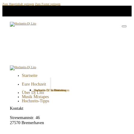
Zum Hauptinhalt springen
Zum Footer springen
Startseite
Eure Hochzeit
Hochzeits DJ in Bremen
Hochzeits DJ in Bremerhaven
Hochzeits DJ in Cuxhaven
Hochzeits DJ in Oldenburg
Hochzeits-DJ Kosten
Über Dj Lito
Musik Mixtapes
Hochzeits-Tipps
Kontakt
Stresemannstr. 46
27570 Bremerhaven