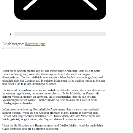
Blog
Kategorie:
Hochzeitstipps
Wenn du an deinem großen Tag auf das Wetter angewiesen bist, kann es eine echte
Herausforderung sein, wenn die Vorhersage nicht mit deinen Erwartungen
übereinstimmt. Du hast vielleicht eine wunderschöne Freiluftzeremonie geplant, und
plötzlich zieht ein Gewitter auf. In solchen Momenten ist es wichtig, ruhig zu bleiben
und einen Plan B in der Hinterhand zu haben.
Du könntest beispielsweise einen Zeltverleih in Betracht ziehen oder einen alternativen
Innenraum organisieren, der schnell erreichbar ist. Es ist hilfreich, im Voraus mit
deinem Veranstaltungsort zu sprechen, um sicherzustellen, dass du die nötigen
Vorkehrungen treffen kannst. Darüber hinaus solltest du auch die Gäste in deine
Überlegungen einbeziehen.
Informiere sie rechtzeitig über mögliche Änderungen, damit sie sich entsprechend
kleiden können. Wenn du eine Outdoor-Hochzeit planst, könnte es sinnvoll sein,
Decken oder Regenschirme bereitzustellen. Denke daran, dass das Wetter nicht das
Wichtigste ist; es geht darum, den Tag mit deinen Liebsten zu feiern.
Wenn du die Situation mit Humor nimmst und flexibel bleibst, wird das auch deine
Gäste beruhigen und die Stimmung auflockern.