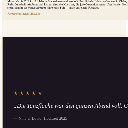
Moin, ich bin DJ Lito. Ich lebe in Bremerhaven und lege seit über fünfzehn Jahren auf — erst in Clubs
RnB, Dancehall, Afrobeats und Latino, dazu die Klassiker, die jede Generation kennt. Über hundert Hoc
steht, kommt aus echten Abenden hinter dem Pult — nicht aus einem Ratgeber.
Facebook
Instagram
LinkedIn
★★★★★
„Die Tanzfläche war den ganzen Abend voll. G
— Nina & David, Hochzeit 2025