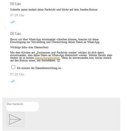
DJ Lito
Schreibe unten einfach deine Nachricht und klicke auf dem Senden-Button
07:20 Uhr
DJ Lito
Bevor wir über WhatsApp miteinander schreiben können, brauche ich deine
Einwilligung zur Verwendung und Übermittlung deiner Daten an WhatsApp.
Wichtige Infos zum Datenschutz:
Mit dem Klicken auf „Zustimmen und Nachricht senden“ erklärst du dich damit
einverstanden, dass deine Daten an WhatsApp übermittelt werden. Weitere Details dazu
findest du in meiner
Datenschutzerklärung.
Wenn du einverstanden bist, klicke einfach
auf den Button unten, um fortzufahren. 😊
Ich stimme der Datenübermittlung zu.
07:20 Uhr