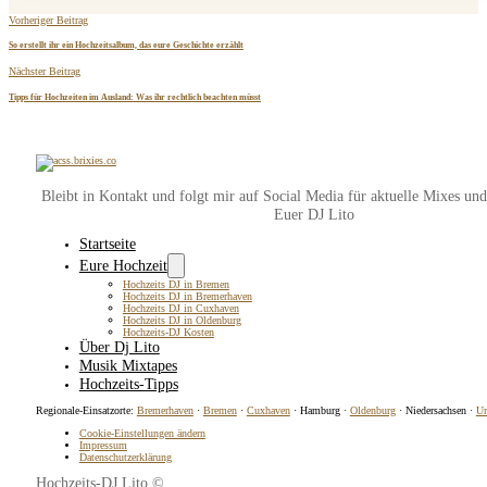
Vorheriger Beitrag
So erstellt ihr ein Hochzeitsalbum, das eure Geschichte erzählt
Nächster Beitrag
Tipps für Hochzeiten im Ausland: Was ihr rechtlich beachten müsst
Bleibt in Kontakt und folgt mir auf Social Media für aktuelle Mixes un
Euer DJ Lito
Startseite
Eure Hochzeit
Hochzeits DJ in Bremen
Hochzeits DJ in Bremerhaven
Hochzeits DJ in Cuxhaven
Hochzeits DJ in Oldenburg
Hochzeits-DJ Kosten
Über Dj Lito
Musik Mixtapes
Hochzeits-Tipps
Regionale-Einsatzorte:
Bremerhaven
·
Bremen
·
Cuxhaven
· Hamburg ·
Oldenburg
· Niedersachsen ·
Un
Cookie-Einstellungen ändern
Impressum
Datenschutzerklärung
Hochzeits-DJ Lito ©