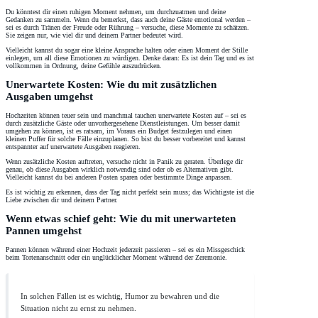
Du könntest dir einen ruhigen Moment nehmen, um durchzuatmen und deine
Gedanken zu sammeln. Wenn du bemerkst, dass auch deine Gäste emotional werden –
sei es durch Tränen der Freude oder Rührung – versuche, diese Momente zu schätzen.
Sie zeigen nur, wie viel dir und deinem Partner bedeutet wird.
Vielleicht kannst du sogar eine kleine Ansprache halten oder einen Moment der Stille
einlegen, um all diese Emotionen zu würdigen. Denke daran: Es ist dein Tag und es ist
vollkommen in Ordnung, deine Gefühle auszudrücken.
Unerwartete Kosten: Wie du mit zusätzlichen
Ausgaben umgehst
Hochzeiten können teuer sein und manchmal tauchen unerwartete Kosten auf – sei es
durch zusätzliche Gäste oder unvorhergesehene Dienstleistungen. Um besser damit
umgehen zu können, ist es ratsam, im Voraus ein Budget festzulegen und einen
kleinen Puffer für solche Fälle einzuplanen. So bist du besser vorbereitet und kannst
entspannter auf unerwartete Ausgaben reagieren.
Wenn zusätzliche Kosten auftreten, versuche nicht in Panik zu geraten. Überlege dir
genau, ob diese Ausgaben wirklich notwendig sind oder ob es Alternativen gibt.
Vielleicht kannst du bei anderen Posten sparen oder bestimmte Dinge anpassen.
Es ist wichtig zu erkennen, dass der Tag nicht perfekt sein muss; das Wichtigste ist die
Liebe zwischen dir und deinem Partner.
Wenn etwas schief geht: Wie du mit unerwarteten
Pannen umgehst
Pannen können während einer Hochzeit jederzeit passieren – sei es ein Missgeschick
beim Tortenanschnitt oder ein unglücklicher Moment während der Zeremonie.
In solchen Fällen ist es wichtig, Humor zu bewahren und die
Situation nicht zu ernst zu nehmen.