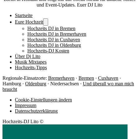
und Event-Updates. Euer DJ Lito
Startseite
Eure Hochzeit
Hochzeits DJ in Bremen
Hochzeits DJ in Bremerhaven
Hochzeits DJ in Cuxhaven
Hochzeits DJ in Oldenburg
Hochzeits-DJ Kosten
Über Dj Lito
Musik Mixtapes
Hochzeits-Tipps
Regionale-Einsatzorte:
Bremerhaven
·
Bremen
·
Cuxhaven
·
Hamburg ·
Oldenburg
· Niedersachsen ·
Und überall wo man mich
braucht
Cookie-Einstellungen ändern
Impressum
Datenschutzerklärung
Hochzeits-DJ Lito ©