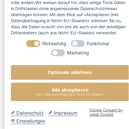
oder ändern.Wir weisen darauf hin, dass einige Tools Daten
in Drittstaaten ohne angemessenes Datenschutzniveau
übertragen können. Mit dem Klick auf «Akzeptieren (inkl.
Datenübertragung in Nicht-EU-Staaten)» stimmen Sie zu,
dass die Daten sowohl von uns als auch von den jeweiligen
Drittanbietern (auch aus Nicht-EU-Staaten) verwendet
werden dürfen. Sie können Ihre Cookie-Einstellungen
Notwendig
Funktional
selbstverständlich jederzeit ändern.
Marketing
Optionale ablehnen
Alle akzeptieren
inkl. Datenübertragung in Nicht-EU-Staaten
Cookie Consent by
Datenschutz
Impressum
Legal Cockpit
Einstellungen