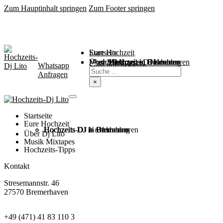
Zum Hauptinhalt springen
Zum Footer springen
Startseite
Eure Hochzeit
Über Mich
Music / Mixtapes
Hochzeitstipps
Hochzeit in Bremen
Hochzeit in Bremerhaven
Hochzeit in Cuxhaven
Hochzeit in Oldenburg
Hochzeits-DJ Kosten
Whatsapp
Suchen
Seite durchsuchen
Anfragen
×
Startseite
Eure Hochzeit
Hochzeits DJ in Bremen
Hochzeits DJ in Bremerhaven
Hochzeits DJ in Cuxhaven
Hochzeits DJ in Oldenburg
Hochzeits-DJ Kosten
Über Dj Lito
Musik Mixtapes
Hochzeits-Tipps
Kontakt
Stresemannstr. 46
27570 Bremerhaven
+49 (471) 41 83 110 3