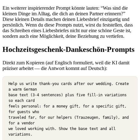
Ein weiterer inspirierender Prompt könnte lauten: “Was sind die
kleinen Dinge im Alltag, die dich an deinen Partner erinnern?”
Diese kleinen Details machen deinen Liebesbrief einzigartig und
persönlich. Wenn du diese Prompts nutzt, wirst du feststellen, dass
das Schreiben eines Liebesbriefes nicht nur eine schöne Geste ist,
sondern auch eine Möglichkeit, deine Beziehung zu vertiefen.
Hochzeitsgeschenk-Dankeschön-Prompts
Direkt zum Kopieren
(auf Englisch formuliert, weil die KI damit
präziser arbeitet — die Antwort kommt auf Deutsch):
Help us write thank-you cards after our wedding. Create 
a warm German

base text (3-4 sentences) plus five fill-in variations 
so each card

feels personal: for a money gift, for a specific gift, 
for guests who

traveled far, for our helpers (Trauzeugen, family), and 
for a vendor

we loved working with. Show the base text and all 
variations.
