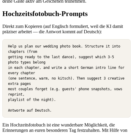
deine Gäste aktiv am Geschehen teilnehmen.
Hochzeitsfotobuch-Prompts
Direkt zum Kopieren
(auf Englisch formuliert, weil die KI damit
präziser arbeitet — die Antwort kommt auf Deutsch):
Help us plan our wedding photo book. Structure it into 
chapters (from

getting ready to the last dance), suggest which 3-5 
photo types belong

in each chapter, and write a short German intro line for 
every chapter

(one sentence, warm, no kitsch). Then suggest 3 creative 
extra pages

most couples forget (e.g. guests' phone snapshots, vows 
reprint,

playlist of the night).

Antworte auf Deutsch.
Ein Hochzeitsfotobuch ist eine wunderbare Möglichkeit, die
Erinnerungen an euren besonderen Tag festzuhalten. Mit Hilfe von