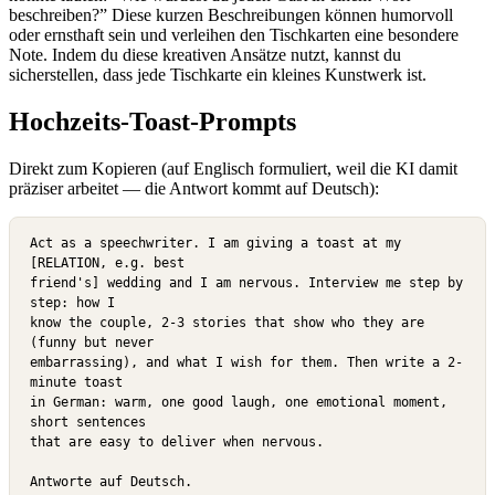
beschreiben?” Diese kurzen Beschreibungen können humorvoll
oder ernsthaft sein und verleihen den Tischkarten eine besondere
Note. Indem du diese kreativen Ansätze nutzt, kannst du
sicherstellen, dass jede Tischkarte ein kleines Kunstwerk ist.
Hochzeits-Toast-Prompts
Direkt zum Kopieren
(auf Englisch formuliert, weil die KI damit
präziser arbeitet — die Antwort kommt auf Deutsch):
Act as a speechwriter. I am giving a toast at my 
[RELATION, e.g. best

friend's] wedding and I am nervous. Interview me step by 
step: how I

know the couple, 2-3 stories that show who they are 
(funny but never

embarrassing), and what I wish for them. Then write a 2-
minute toast

in German: warm, one good laugh, one emotional moment, 
short sentences

that are easy to deliver when nervous.

Antworte auf Deutsch.