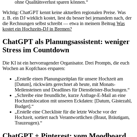
ohne Qualitätsverlust sparen können.“
Wichtig: ChatGPT kennt keine aktuellen regionalen Preise. Was
z. B. ein DJ wirklich kostet, liest du besser bei jemandem nach, der
die Rechnungen selbst schreibt — etwa in meinem Beitrag
Was
kostet ein Hochzeits-DJ in Bremen?
ChatGPT als Planungsassistent: weniger
Stress im Countdown
Die KI ist ein hervorragender Organisator. Drei Prompts, die euch
Wochen an Kopfchaos ersparen:
„Erstelle einen Planungszeitplan für unsere Hochzeit am
[Datum], rückwärts gerechnet ab heute, mit Monats-
Meilensteinen und Deadlines für Dienstleister-Buchungen.“
„Schreibe eine freundliche, kurze Anfrage-E-Mail an eine
Hochzeitslocation mit unseren Eckdaten: [Datum, Gästezahl,
Budget].“
„Erstelle eine Checkliste für die letzte Woche vor der
Hochzeit, sortiert nach Verantwortlichen (Braut, Bräutigam,
Trauzeugen).“
ChatGPT + Pinterest: vom Moodboard