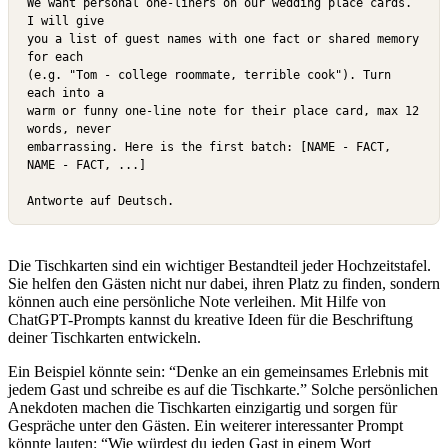
We want personal one-liners on our wedding place cards. 
I will give

you a list of guest names with one fact or shared memory 
for each

(e.g. "Tom - college roommate, terrible cook"). Turn 
each into a

warm or funny one-line note for their place card, max 12 
words, never

embarrassing. Here is the first batch: [NAME - FACT, 
NAME - FACT, ...]

Antworte auf Deutsch.
Die Tischkarten sind ein wichtiger Bestandteil jeder Hochzeitstafel.
Sie helfen den Gästen nicht nur dabei, ihren Platz zu finden, sondern
können auch eine persönliche Note verleihen. Mit Hilfe von
ChatGPT-Prompts kannst du kreative Ideen für die Beschriftung
deiner Tischkarten entwickeln.
Ein Beispiel könnte sein: “Denke an ein gemeinsames Erlebnis mit
jedem Gast und schreibe es auf die Tischkarte.” Solche persönlichen
Anekdoten machen die Tischkarten einzigartig und sorgen für
Gespräche unter den Gästen. Ein weiterer interessanter Prompt
könnte lauten: “Wie würdest du jeden Gast in einem Wort