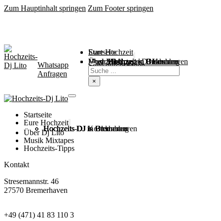
Zum Hauptinhalt springen
Zum Footer springen
Startseite
Eure Hochzeit
Über Mich
Music / Mixtapes
Hochzeitstipps
Hochzeit in Bremen
Hochzeit in Bremerhaven
Hochzeit in Cuxhaven
Hochzeit in Oldenburg
Hochzeits-DJ Kosten
Whatsapp
Suchen
Seite durchsuchen
Anfragen
×
Startseite
Eure Hochzeit
Hochzeits DJ in Bremen
Hochzeits DJ in Bremerhaven
Hochzeits DJ in Cuxhaven
Hochzeits DJ in Oldenburg
Hochzeits-DJ Kosten
Über Dj Lito
Musik Mixtapes
Hochzeits-Tipps
Kontakt
Stresemannstr. 46
27570 Bremerhaven
+49 (471) 41 83 110 3