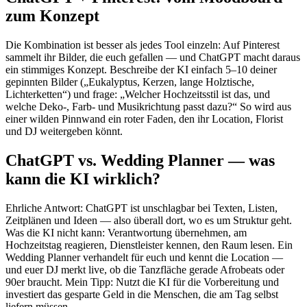
zum Konzept
Die Kombination ist besser als jedes Tool einzeln: Auf Pinterest
sammelt ihr Bilder, die euch gefallen — und ChatGPT macht daraus
ein stimmiges Konzept. Beschreibe der KI einfach 5–10 deiner
gepinnten Bilder („Eukalyptus, Kerzen, lange Holztische,
Lichterketten“) und frage: „Welcher Hochzeitsstil ist das, und
welche Deko-, Farb- und Musikrichtung passt dazu?“ So wird aus
einer wilden Pinnwand ein roter Faden, den ihr Location, Florist
und DJ weitergeben könnt.
ChatGPT vs. Wedding Planner — was
kann die KI wirklich?
Ehrliche Antwort: ChatGPT ist unschlagbar bei Texten, Listen,
Zeitplänen und Ideen — also überall dort, wo es um Struktur geht.
Was die KI nicht kann: Verantwortung übernehmen, am
Hochzeitstag reagieren, Dienstleister kennen, den Raum lesen. Ein
Wedding Planner verhandelt für euch und kennt die Location —
und euer DJ merkt live, ob die Tanzfläche gerade Afrobeats oder
90er braucht. Mein Tipp: Nutzt die KI für die Vorbereitung und
investiert das gesparte Geld in die Menschen, die am Tag selbst
liefern müssen.