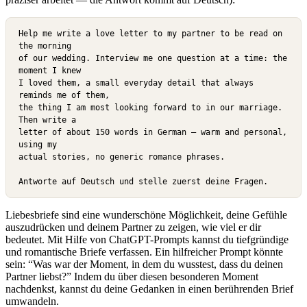
Help me write a love letter to my partner to be read on 
the morning

of our wedding. Interview me one question at a time: the 
moment I knew

I loved them, a small everyday detail that always 
reminds me of them,

the thing I am most looking forward to in our marriage. 
Then write a

letter of about 150 words in German — warm and personal, 
using my

actual stories, no generic romance phrases.

Antworte auf Deutsch und stelle zuerst deine Fragen.
Liebesbriefe sind eine wunderschöne Möglichkeit, deine Gefühle
auszudrücken und deinem Partner zu zeigen, wie viel er dir
bedeutet. Mit Hilfe von ChatGPT-Prompts kannst du tiefgründige
und romantische Briefe verfassen. Ein hilfreicher Prompt könnte
sein: “Was war der Moment, in dem du wusstest, dass du deinen
Partner liebst?” Indem du über diesen besonderen Moment
nachdenkst, kannst du deine Gedanken in einen berührenden Brief
umwandeln.