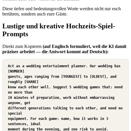
Diese tiefen und bedeutungsvollen Worte werden nicht nur euch
berühren, sondern auch eure Gäste.
Lustige und kreative Hochzeits-Spiel-
Prompts
Direkt zum Kopieren
(auf Englisch formuliert, weil die KI damit
präziser arbeitet — die Antwort kommt auf Deutsch):
Act as a wedding entertainment planner. Our wedding has 
[NUMBER]

guests, ages ranging from [YOUNGEST] to [OLDEST], and 
roughly [SHARE]

know each other well. Suggest 5 wedding games that: need 
no more than

10 minutes of preparation, work without embarrassing 
anyone, get

different generations talking to each other, and need no 
special

equipment. For each game: name, how it works in 3 
sentences, ideal

moment during the evening, and one risk to avoid.
