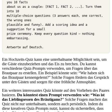
you 10 facts

about us as a couple: [FACT 1, FACT 2, ...]. Turn them 
into 10

multiple-choice questions (3 answers each, one correct, 
the wrong ones

plausible and funny). Add a scoring idea and a 
suggestion for a small

prize ceremony. Keep every question kind — nothing 
embarrassing.

Antworte auf Deutsch.
Ein Hochzeits-Quiz kann eine unterhaltsame Möglichkeit sein, um
die Gäste einzubeziehen und das Eis zu brechen. Du kannst
verschiedene Quiz-Prompts verwenden, um Fragen über das
Brautpaar zu erstellen. Ein Beispiel könnte sein: “Wie haben sich
das Brautpaar kennengelernt?” Solche Fragen fördern das Gespräch
unter den Gästen und sorgen für eine fröhliche Atmosphäre.
Ein weiteres interessantes Quiz könnte auf den Vorlieben des Paares
basieren.
Du könntest einen Prompt verwenden wie: “Was ist
das Lieblingsessen des Bräutigams?
” Solche Fragen machen das
Quiz nicht nur unterhaltsam, sondern auch persönlich. Indem du
diese kreativen Quiz-Prompts nutzt, kannst du sicherstellen, dass