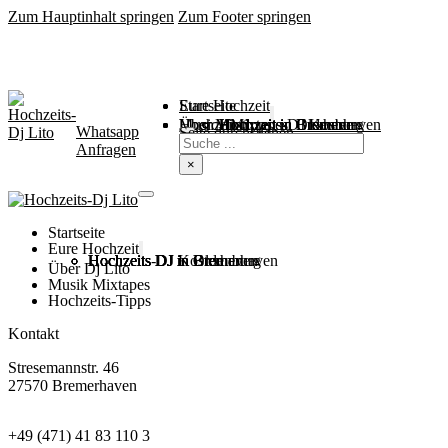
Zum Hauptinhalt springen
Zum Footer springen
Startseite
Eure Hochzeit
Über Mich
Music / Mixtapes
Hochzeitstipps
Hochzeit in Bremen
Hochzeit in Bremerhaven
Hochzeit in Cuxhaven
Hochzeit in Oldenburg
Hochzeits-DJ Kosten
Whatsapp
Suchen
Seite durchsuchen
Anfragen
×
Startseite
Eure Hochzeit
Hochzeits DJ in Bremen
Hochzeits DJ in Bremerhaven
Hochzeits DJ in Cuxhaven
Hochzeits DJ in Oldenburg
Hochzeits-DJ Kosten
Über Dj Lito
Musik Mixtapes
Hochzeits-Tipps
Kontakt
Stresemannstr. 46
27570 Bremerhaven
+49 (471) 41 83 110 3