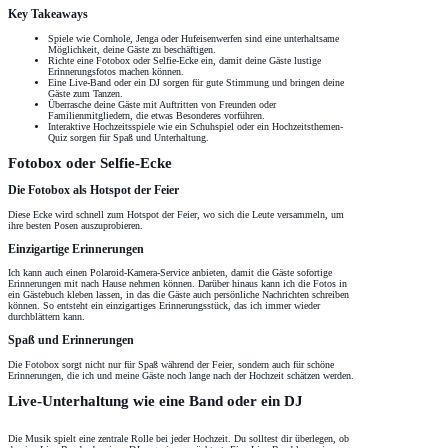
Key Takeaways
Spiele wie Cornhole, Jenga oder Hufeisenwerfen sind eine unterhaltsame
Möglichkeit, deine Gäste zu beschäftigen.
Richte eine Fotobox oder Selfie-Ecke ein, damit deine Gäste lustige
Erinnerungsfotos machen können.
Eine Live-Band oder ein DJ sorgen für gute Stimmung und bringen deine
Gäste zum Tanzen.
Überrasche deine Gäste mit Auftritten von Freunden oder
Familienmitgliedern, die etwas Besonderes vorführen.
Interaktive Hochzeitsspiele wie ein Schuhspiel oder ein Hochzeitsthemen-
Quiz sorgen für Spaß und Unterhaltung.
Fotobox oder Selfie-Ecke
Die Fotobox als Hotspot der Feier
Diese Ecke wird schnell zum Hotspot der Feier, wo sich die Leute versammeln, um
ihre besten Posen auszuprobieren.
Einzigartige Erinnerungen
Ich kann auch einen Polaroid-Kamera-Service anbieten, damit die Gäste sofortige
Erinnerungen mit nach Hause nehmen können. Darüber hinaus kann ich die Fotos in
ein Gästebuch kleben lassen, in das die Gäste auch persönliche Nachrichten schreiben
können. So entsteht ein einzigartiges Erinnerungsstück, das ich immer wieder
durchblättern kann.
Spaß und Erinnerungen
Die Fotobox sorgt nicht nur für Spaß während der Feier, sondern auch für schöne
Erinnerungen, die ich und meine Gäste noch lange nach der Hochzeit schätzen werden.
Live-Unterhaltung wie eine Band oder ein DJ
Die Musik spielt eine zentrale Rolle bei jeder Hochzeit. Du solltest dir überlegen, ob