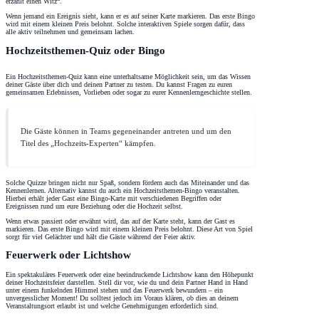
erzählt einen Witz“.
Wenn jemand ein Ereignis sieht, kann er es auf seiner Karte markieren. Das erste Bingo
wird mit einem kleinen Preis belohnt. Solche interaktiven Spiele sorgen dafür, dass
alle aktiv teilnehmen und gemeinsam lachen.
Hochzeitsthemen-Quiz oder Bingo
Ein Hochzeitsthemen-Quiz kann eine unterhaltsame Möglichkeit sein, um das Wissen
deiner Gäste über dich und deinen Partner zu testen. Du kannst Fragen zu euren
gemeinsamen Erlebnissen, Vorlieben oder sogar zu eurer Kennenlerngeschichte stellen.
Die Gäste können in Teams gegeneinander antreten und um den
Titel des „Hochzeits-Experten“ kämpfen.
Solche Quizze bringen nicht nur Spaß, sondern fördern auch das Miteinander und das
Kennenlernen. Alternativ kannst du auch ein Hochzeitsthemen-Bingo veranstalten.
Hierbei erhält jeder Gast eine Bingo-Karte mit verschiedenen Begriffen oder
Ereignissen rund um eure Beziehung oder die Hochzeit selbst.
Wenn etwas passiert oder erwähnt wird, das auf der Karte steht, kann der Gast es
markieren. Das erste Bingo wird mit einem kleinen Preis belohnt. Diese Art von Spiel
sorgt für viel Gelächter und hält die Gäste während der Feier aktiv.
Feuerwerk oder Lichtshow
Ein spektakuläres Feuerwerk oder eine beeindruckende Lichtshow kann den Höhepunkt
deiner Hochzeitsfeier darstellen. Stell dir vor, wie du und dein Partner Hand in Hand
unter einem funkelnden Himmel stehen und das Feuerwerk bewundern – ein
unvergesslicher Moment! Du solltest jedoch im Voraus klären, ob dies an deinem
Veranstaltungsort erlaubt ist und welche Genehmigungen erforderlich sind.