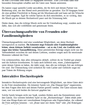
du eine Live-Band oder einen DJ engagieren möchtest. Eine Live-Band kann eine
besondere Atmosphäre schaffen und die Gäste zum Tanzen animieren.
Du kannst sogar spezielle Lieder auswählen, die für dich und deinen Partner von
Bedeutung sind, um den Abend noch persönlicher zu gestalten. Ein DJ hingegen bietet
dir eine größere Flexibilität in Bezug auf die Musikauswahl und kann auf die Wünsche
der Gäste eingehen. Egal für welche Option du dich entscheidest, es ist wichtig, dass
die Musik gut zu deinem Hochzeitsstil passt und die Stimmung hebt.
Denke daran, dass die richtige Musik nicht nur für Unterhaltung sorgt, sondern auch
dafür, dass sich alle wohlfühlen und gemeinsam feiern.
Überraschungsauftritte von Freunden oder
Familienmitgliedern
Überraschungsauftritte sind eine wunderbare Möglichkeit, um deine Hochzeit
unvergesslich zu machen.
Du könntest enge Freunde oder Familienmitglieder
bitten, einen kleinen Auftritt vorzubereiten – sei es ein Lied, ein Gedicht oder
sogar eine kleine Tanzaufführung.
Diese persönlichen Beiträge zeigen nicht nur die
Verbundenheit zwischen dir und deinen Liebsten, sondern sorgen auch für emotionale
Momente während der Feier.
Um sicherzustellen, dass alles reibungslos abläuft, solltest du im Vorfeld gut planen
und die Auftritte koordinieren. Es kann auch hilfreich sein, einen „Geheimagenten“
unter deinen Gästen zu haben, der dafür sorgt, dass alle zur richtigen Zeit am richtigen
Ort sind. Die Überraschung wird sicherlich für viele Lacher und vielleicht sogar ein
paar Tränen der Rührung sorgen.
Interaktive Hochzeitsspiele
Interaktive Hochzeitsspiele sind eine hervorragende Möglichkeit, um deine Gäste aktiv
in die Feier einzubeziehen. Du könntest Spiele wie „Das Ehepaar-Quiz“ organisieren,
bei dem Fragen über dich und deinen Partner gestellt werden. Die Gäste müssen dann
raten, wer von euch beiden die Antwort gegeben hat.
Solche Spiele bringen nicht nur Spaß, sondern fördern auch das Kennenlernen unter
den Gästen. Ein weiteres beliebtes Spiel ist das „Hochzeitsbingo“. Dabei erhält jeder
Gast eine Bingo-Karte mit verschiedenen Ereignissen oder Eigenschaften, die während
der Feier auftreten könnten – wie „Braut tanzt mit ihrem Vater“ oder „Der Bräutigam