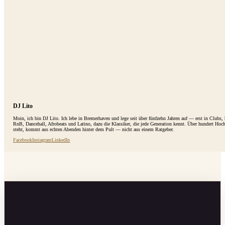
DJ Lito
Moin, ich bin DJ Lito. Ich lebe in Bremerhaven und lege seit über fünfzehn Jahren auf — erst in Clubs
RnB, Dancehall, Afrobeats und Latino, dazu die Klassiker, die jede Generation kennt. Über hundert Hoc
steht, kommt aus echten Abenden hinter dem Pult — nicht aus einem Ratgeber.
Facebook
Instagram
LinkedIn