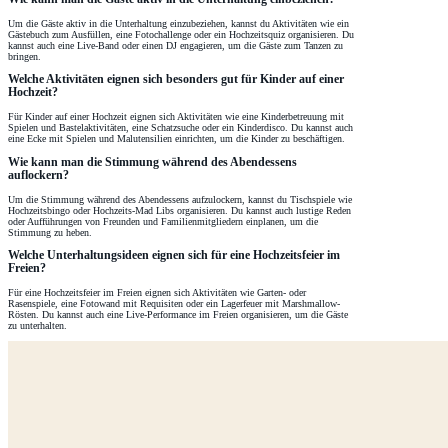
Um die Gäste aktiv in die Unterhaltung einzubeziehen, kannst du Aktivitäten wie ein
Gästebuch zum Ausfüllen, eine Fotochallenge oder ein Hochzeitsquiz organisieren. Du
kannst auch eine Live-Band oder einen DJ engagieren, um die Gäste zum Tanzen zu
bringen.
Welche Aktivitäten eignen sich besonders gut für Kinder auf einer
Hochzeit?
Für Kinder auf einer Hochzeit eignen sich Aktivitäten wie eine Kinderbetreuung mit
Spielen und Bastelaktivitäten, eine Schatzsuche oder ein Kinderdisco. Du kannst auch
eine Ecke mit Spielen und Malutensilien einrichten, um die Kinder zu beschäftigen.
Wie kann man die Stimmung während des Abendessens
auflockern?
Um die Stimmung während des Abendessens aufzulockern, kannst du Tischspiele wie
Hochzeitsbingo oder Hochzeits-Mad Libs organisieren. Du kannst auch lustige Reden
oder Aufführungen von Freunden und Familienmitgliedern einplanen, um die
Stimmung zu heben.
Welche Unterhaltungsideen eignen sich für eine Hochzeitsfeier im
Freien?
Für eine Hochzeitsfeier im Freien eignen sich Aktivitäten wie Garten- oder
Rasenspiele, eine Fotowand mit Requisiten oder ein Lagerfeuer mit Marshmallow-
Rösten. Du kannst auch eine Live-Performance im Freien organisieren, um die Gäste
zu unterhalten.