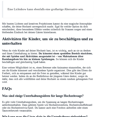
Eine Lichtshow kann ebenfalls eine großartige Alternative sein.
Mit bunten Lichtern und kreativen Projektionen kannst du eine magische Atmosphäre
schaffen, die deine Hochzeit unvergesslich macht. Egal für welche Option du dich
entscheidest, diese besonderen Effekte werden sicherlich für Staunen sorgen und einen
bleibenden Eindruck bei deinen Gästen hinterlassen.
Aktivitäten für Kinder, um sie zu beschäftigen und zu
unterhalten
Wenn du viele Kinder auf deiner Hochzeit hast, ist es wichtig, auch an sie zu denken
und ihnen Unterhaltung zu bieten.
Du könntest einen speziellen Bereich einrichten,
der mit Spielen und Aktivitäten ausgestattet ist – von Malstationen über
Bastelangebote bis hin zu kleinen Spielzeugen.
So können sich die Kinder
beschäftigen und gleichzeitig Spaß haben.
Eine weitere Möglichkeit ist es, einen Betreuer oder Animateur einzustellen, der sich
um die Kinder kümmert und verschiedene Spiele organisiert. Dies gibt den Eltern die
Freiheit, sich zu entspannen und die Feier zu genießen, während ihre Kinder gut
betreut werden. Indem du an die Bedürfnisse der jüngeren Gäste denkst, sorgst du
dafür, dass sich alle wohlfühlen und deine Hochzeit zu einem rundum gelungenen Fest
wird.
FAQs
Was sind einige Unterhaltungsideen für lange Hochzeitstage?
Es gibt viele Unterhaltungsideen, um die Spannung an langen Hochzeitstagen
aufrechtzuerhalten. Dazu gehören Spiele wie Hochzeitstombola, Hochzeitsshuffleboard
oder ein Hochzeitstrivia-Spiel. Du kannst auch eine Fotobox aufstellen oder einen
Tanzwettbewerb veranstalten.
Wie kann man die Gäste aktiv in die Unterhaltung einbeziehen?