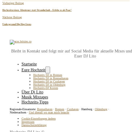
Vorheriger Beitrag
Hochzeitsreisen: Abenteuer statt Strandurlaub – Erlebe es als Paar!
Nächster Beitrag
Underground Hip Hop Gems
Bleibt in Kontakt und folgt mir auf Social Media für aktuelle Mixes un
Euer DJ Lito
Startseite
Eure Hochzeit
Hochzeits DJ in Bremen
Hochzeits DJ in Bremerhaven
Hochzeits DJ in Cuxhaven
Hochzeits DJ in Oldenburg
Hochzeits-DJ Kosten
Über Dj Lito
Musik Mixtapes
Hochzeits-Tipps
Regionale-Einsatzorte:
Bremerhaven
·
Bremen
·
Cuxhaven
· Hamburg ·
Oldenburg
·
Niedersachsen ·
Und überall wo man mich braucht
Cookie-Einstellungen ändern
Impressum
Datenschutzerklärung
Hochzeits-DJ Lito ©