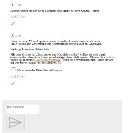
DJ Lito
Schreibe unten einfach deine Nachricht und klicke auf dem Senden-Button
11:32 Uhr
DJ Lito
Bevor wir über WhatsApp miteinander schreiben können, brauche ich deine
Einwilligung zur Verwendung und Übermittlung deiner Daten an WhatsApp.
Wichtige Infos zum Datenschutz:
Mit dem Klicken auf „Zustimmen und Nachricht senden“ erklärst du dich damit
einverstanden, dass deine Daten an WhatsApp übermittelt werden. Weitere Details dazu
findest du in meiner
Datenschutzerklärung.
Wenn du einverstanden bist, klicke einfach
auf den Button unten, um fortzufahren. 😊
Ich stimme der Datenübermittlung zu.
11:32 Uhr