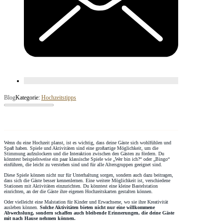
Blog
Kategorie:
Hochzeitstipps
Wenn du eine Hochzeit planst, ist es wichtig, dass deine Gäste sich wohlfühlen und
Spaß haben. Spiele und Aktivitäten sind eine großartige Möglichkeit, um die
Stimmung aufzulockern und die Interaktion zwischen den Gästen zu fördern. Du
könntest beispielsweise ein paar klassische Spiele wie „Wer bin ich?“ oder „Bingo“
einführen, die leicht zu verstehen sind und für alle Altersgruppen geeignet sind.
Diese Spiele können nicht nur für Unterhaltung sorgen, sondern auch dazu beitragen,
dass sich die Gäste besser kennenlernen. Eine weitere Möglichkeit ist, verschiedene
Stationen mit Aktivitäten einzurichten. Du könntest eine kleine Bastelstation
einrichten, an der die Gäste ihre eigenen Hochzeitskarten gestalten können.
Oder vielleicht eine Malstation für Kinder und Erwachsene, wo sie ihre Kreativität
ausleben können.
Solche Aktivitäten bieten nicht nur eine willkommene
Abwechslung, sondern schaffen auch bleibende Erinnerungen, die deine Gäste
mit nach Hause nehmen können.