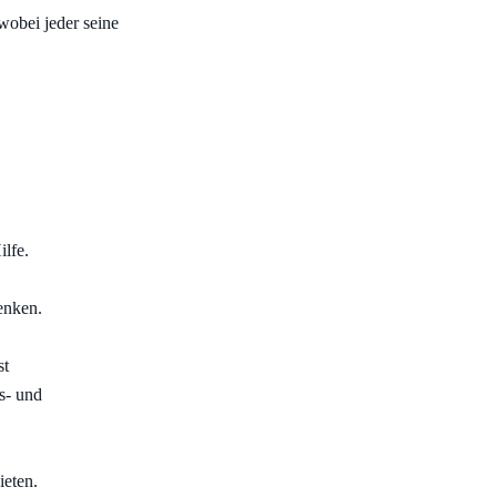
obei jeder seine
lfe.
enken.
st
s- und
ieten.